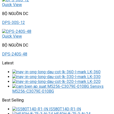
Quick View
BỘ NGUỒN DC
DPS-30S-12
Quick View
BỘ NGUỒN DC
DPS-240S-48
Latest
LK-360
LK-330
LK-320
M5256-C3079E-010BG
Best Selling
IS580T140-R1-IN
HE40H-8-75-3-N-24