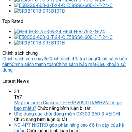
E58SS6-600-3-T-24-C
SR3B101B
Top Rated
HE40H-8-75-3-N-24
E58SS6-600-3-T-24-C
SR3B101B
Chính sách chung
Chính sách vận chuyển
Chính sách đổi trả hàng
Chính sách bảo
hành
Chính sách thanh toán
Chính sách bảo mật
Điều khoản sử
dụng
Latest News
31
Th7
Máy lọc nước Cuckoo CP-ERPV0901U/WHVNCV giá
ở
bao nhiêu?
Chức năng bình luận bị tắt
Máy
Ứng dụng của khởi động mềm CX300-250-3 VEICHI
ở
lọc
Chức năng bình luận bị tắt
Ứng
nước
NC-4PT NiSTRO góp phần nâng cao độ tin cậy của hệ
dụng
ở
Cuckoo
thống
Chức năng bình luận bị tắt