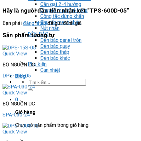
Cần gạt 2-4 hướng
Chuyển mạch có khóa
Hãy là người đầu tiên nhận xét “TPS-600D-05”
Công tắc dừng khẩn
Chuyển mạch khác
Bạn phải
đăng nhập
để gửi đánh giá.
Nút nhấn
ĐÈN BÁO
Sản phẩm tương tự
Đèn báo panel tròn
Đèn báo quay
Đèn báo tháp
Quick View
Đèn báo khác
Phụ kiện
BỘ NGUỒN DC
Can nhiệt
DPS-15S-05
Blog
Tìm
kiếm:
Quick View
0
BỘ NGUỒN DC
Giỏ hàng
SPA-030-24
Chưa có sản phẩm trong giỏ hàng.
Quick View