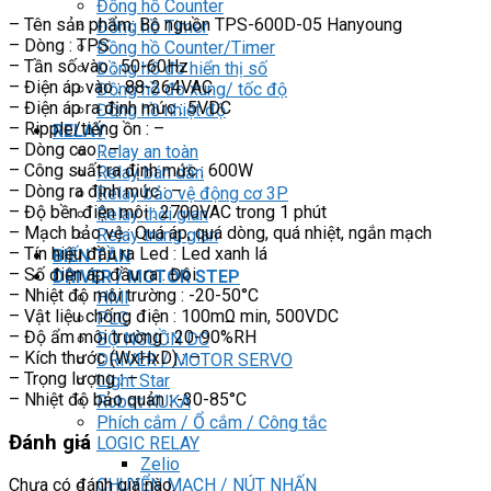
Đồng hồ Counter
– Tên sản phẩm: Bộ nguồn TPS-600D-05 Hanyoung
Đồng hồ Timer
– Dòng : TPS
Đồng hồ Counter/Timer
– Tần số vào : 50-60Hz
Đồng hồ đo hiển thị số
– Điện áp vào : 88-264VAC
Đồng hồ đo xung/ tốc độ
– Điện áp ra định mức : 5VDC
Đồng hồ nhiệt độ
– Ripple/tiếng ồn : –
RELAY
– Dòng cao : –
Relay an toàn
– Công suất ra định mức : 600W
Relay bán dẫn
– Dòng ra định mức : –
Relay bảo vệ động cơ 3P
– Độ bền điện môi : 2700VAC trong 1 phút
Relay thời gian
– Mạch bảo vệ : Quá áp, quá dòng, quá nhiệt, ngắn mạch
Relay trung gian
– Tín hiệu đầu ra Led : Led xanh lá
BIẾN TẦN
– Số điện áp đầu ra : Đôi
DRIVER / MOTOR STEP
– Nhiệt độ môi trường : -20-50°C
HMI
– Vật liệu chống điện : 100mΩ min, 500VDC
PLC
– Độ ẩm môi trường : 20-90%RH
BỘ NGUỒN DC
– Kích thước (WxHxD) : –
DRIVER / MOTOR SERVO
– Trọng lượng : –
Light Star
– Nhiệt độ bảo quản : -30-85°C
Robot KUKA
Phích cắm / Ổ cắm / Công tắc
Đánh giá
LOGIC RELAY
Zelio
CHUYỂN MẠCH / NÚT NHẤN
Chưa có đánh giá nào.