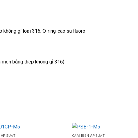
p không gỉ loại 316; O-ring-cao su fluoro
 ăn mòn bằng thép không gỉ 316)
 ÁP SUẤT
CẢM BIẾN ÁP SUẤT