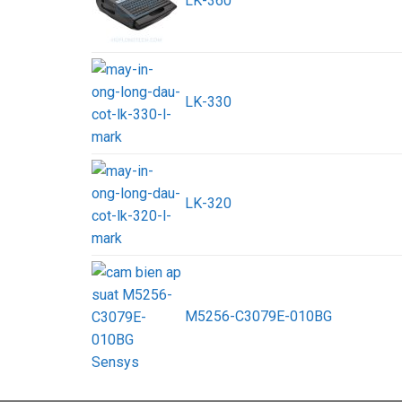
LK-360
LK-330
LK-320
M5256-C3079E-010BG