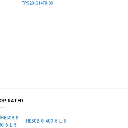
TPS20-G14F8-00
CẢM BIẾN ÁP 
TPS20-G12P
OP RATED
HE50B-8-400-6-L-5