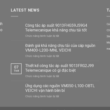
LATEST NEWS
T
nh
Cả
Công tắc áp suất 9013FHG59J59G4
ảo
Telemecanique khả năng chịu tải tốt
C3
ở
Chức năng bình luận bị tắt
36
Công
Má
tắc
Đánh giá khả năng chịu tải của cáp nguồn
áp
ma
VM400-L200-MNL VEICHI
suất
ở
Chức năng bình luận bị tắt
9013FHG59J59G4
Đánh
Telemecanique
giá
Thiết kế công tắc áp suất 9013FRG2J99
khả
07
khả
năng
Telemecanique có gì đặc biệt
Th8
năng
chịu
ở
Chức năng bình luận bị tắt
chịu
tải
Thiết
tải
tốt
kế
Ứng dụng các nguồn VM050-L100-OBTL
của
công
cáp
VEICHI vận hành bền bỉ
tắc
nguồn
ở
Chức năng bình luận bị tắt
áp
VM400-
Ứng
suất
L200-
dụng
9013FRG2J99
MNL
các
Telemecanique