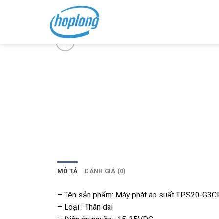
Skip
to
content
MÔ TẢ
ĐÁNH GIÁ (0)
– Tên sản phẩm: Máy phát áp suất TPS20-G3C
– Loại : Thân dài