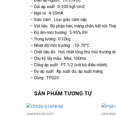
– Điện áp nguồn : 15-35VDC
– Dải áp suất : 0-200 kgf/cm2
– Ngõ ra : 4-20mA
– Giắc cắm : Loại giắc cắm cáp
– Vật liệu : Bộ phận hàn, màng chắn, kết nối-Thé
– Độ ẩm môi trường : 5-95% RH
– Trọng lượng : 0.32kg
– Nhiệt độ môi trường : -10-70°C
– Chất liệu đo : Hơi, chất lỏng (trừ môi trường
– Chu kỳ lấy mẫu : Max. 100ms
– Cổng áp suất : PT 1/2 (với bộ điều chỉnh)
– Đo áp suất : Áp suất dư, áp suất màng
– Dòng : TPS20
SẢN PHẨM TƯƠNG TỰ
CẢM BIẾN ÁP SUẤT
CẢM BIẾN