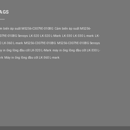
AGS
m biến áp suất M5256-C3079E-010BG
Cảm biến áp suất M5256-
079E-010BG Sensys
LK-320
LK-320 L-Mark
LK-330
LK-330 L-mark
LK-
0
LK-360 L-mark
M5256-C3079E-010BG
M5256-C3079E-010BG Sensys
y in ống lồng đầu cốt LK-320 L-Mark
máy in ống lồng đầu cốt LK-330 L-
rk
Máy in ống lồng đầu cốt LK-360 L-mark