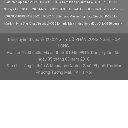
xác
Cảm biến áp suất M5256-C3079E-010BG
Cảm biến áp suất M5256-C3079E-010BG
ngưỡng
cao?
ngắt
Sensys
LK-320
LK-320 L-Mark
LK-330
LK-330 L-mark
LK-360
LK-360 L-mark
M5256-
áp
C3079E-010BG
M5256-C3079E-010BG Sensys
Máy in ống lồng đầu cốt LK-320 L-
suất
cao
Mark
máy in ống lồng đầu cốt LK-330 L-mark
Máy in ống lồng đầu cốt LK-360 L-mark
Bản quyền thuộc về © CÔNG TY CỔ PHẦN CÔNG NGHỆ HỢP
LONG.
Hotline: 1900 6536. Mã số thuế: 0104509916. Đăng ký lần đầu:
ngày 05 tháng 03 năm 2010.
Địa chỉ: Tầng 2, tháp A Mandarin Garden 2, số 99 phố Tân Mai,
Phường Tương Mai, TP. Hà Nội.