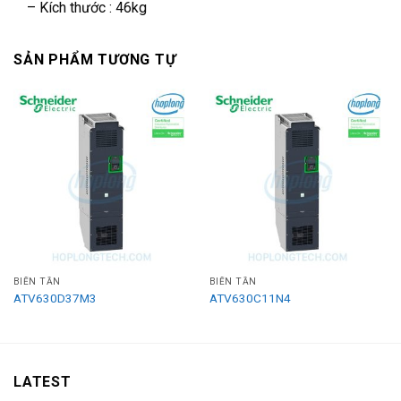
– Kích thước : 46kg
SẢN PHẨM TƯƠNG TỰ
BIẾN TẦN
BIẾN TẦN
ATV630D37M3
ATV630C11N4
LATEST