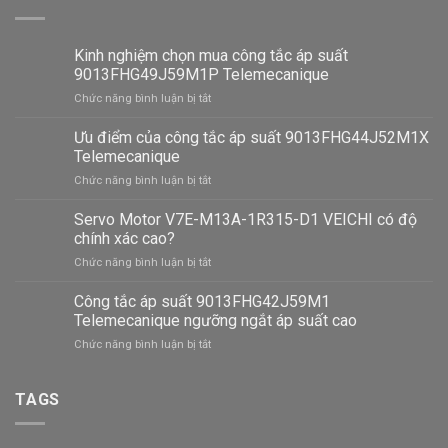
Kinh nghiệm chọn mua công tắc áp suất
9013FHG49J59M1P Telemecanique
ở
Chức năng bình luận bị tắt
Kinh
nghiệm
Ưu điểm của công tắc áp suất 9013FHG44J52M1X
chọn
Telemecanique
mua
ở
Chức năng bình luận bị tắt
công
Ưu
tắc
điểm
Servo Motor V7E-M13A-1R315-D1 VEICHI có độ
áp
của
suất
chính xác cao?
công
9013FHG49J59M1P
ở
Chức năng bình luận bị tắt
tắc
Telemecanique
Servo
áp
Motor
Công tắc áp suất 9013FHG42J59M1
suất
V7E-
9013FHG44J52M1X
Telemecanique ngưỡng ngắt áp suất cao
M13A-
Telemecanique
ở
Chức năng bình luận bị tắt
1R315-
Công
D1
tắc
VEICHI
áp
TAGS
có
suất
độ
9013FHG42J59M1
chính
Telemecanique