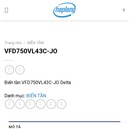
Skip
to
0
content
Trang chủ
/
BIẾN TẦN
VFD750VL43C-JO
Biến tần VFD750VL43C-JO Delta
Danh mục:
BIẾN TẦN
MÔ TẢ