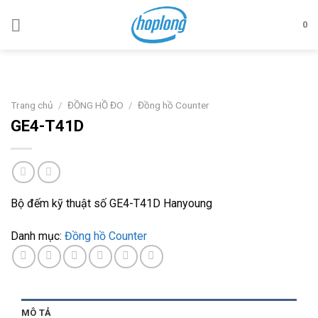
Skip
to
0
content
Trang chủ
/
ĐỒNG HỒ ĐO
/
Đồng hồ Counter
GE4-T41D
Bộ đếm kỹ thuật số GE4-T41D Hanyoung
Danh mục:
Đồng hồ Counter
MÔ TẢ