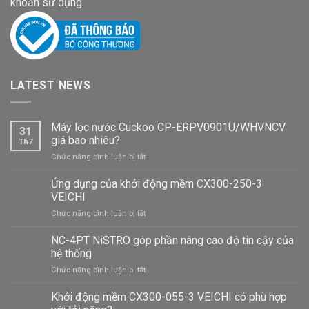
khoản sử dụng
LATEST NEWS
Máy lọc nước Cuckoo CP-ERPV0901U/WHVNCV
31
giá bao nhiêu?
Th7
ở
Chức năng bình luận bị tắt
Máy
lọc
Ứng dụng của khởi động mềm CX300-250-3
nước
VEICHI
Cuckoo
ở
Chức năng bình luận bị tắt
CP-
Ứng
ERPV0901U/WHVNCV
dụng
NC-4PT NiSTRO góp phần nâng cao độ tin cậy của
giá
của
bao
hệ thống
khởi
nhiêu?
ở
Chức năng bình luận bị tắt
động
NC-
mềm
4PT
Khởi động mềm CX300-055-3 VEICHI có phù hợp
CX300-
NiSTRO
250-