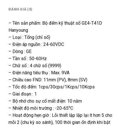
ĐÁNH GIÁ (0)
– Tên sản phẩm: Bộ đếm kỹ thuật số GE4-T41D
Hanyoung
– Loại : Tổng (chỉ số)
– Điện áp nguồn : 24-60VDC
– Dòng : GE
– Tần số : 50-60Hz
– Chữ số : 4 chữ số (9999)
– Điện năng tiêu thụ : Max. 9VA
– Chiều cao FND: 11mm (PV), 8mm (SV)
– Tốc độ đếm: 1cps/30cps/1Kcps/10Kcps
– Giai đoạn : 1
– Bộ nhớ cho sự cố mất điện: 10 năm
– Nhiệt độ môi trường : -20-65°C
– Hoạt động hẹn giờ : Lỗi thiết lập lặp lại ít hơn 5 cho
mỗi 2 (chu kỳ so sánh), 100 thời gian ổn định khi bật