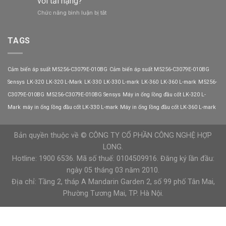
với tải nặng?
góp
3
ở
Chức năng bình luận bị tắt
phần
VEICHI
Khởi
nâng
động
cao
mềm
TAGS
độ
CX300-
tin
055-
cậy
3
của
Cảm biến áp suất M5256-C3079E-010BG
Cảm biến áp suất M5256-C3079E-010BG
VEICHI
hệ
có
Sensys
LK-320
LK-320 L-Mark
LK-330
LK-330 L-mark
LK-360
LK-360 L-mark
M5256-
thống
phù
C3079E-010BG
M5256-C3079E-010BG Sensys
Máy in ống lồng đầu cốt LK-320 L-
hợp
với
Mark
máy in ống lồng đầu cốt LK-330 L-mark
Máy in ống lồng đầu cốt LK-360 L-mark
tải
nặng?
Bản quyền thuộc về © CÔNG TY CỔ PHẦN CÔNG NGHỆ HỢP
LONG.
Hotline: 1900 6536. Mã số thuế: 0104509916. Đăng ký lần đầu:
ngày 05 tháng 03 năm 2010.
Địa chỉ: Tầng 2, tháp A Mandarin Garden 2, số 99 phố Tân Mai,
Phường Tương Mai, TP. Hà Nội.