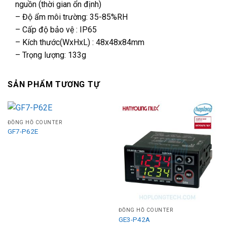
nguồn (thời gian ổn định)
– Độ ẩm môi trường: 35-85%RH
– Cấp độ bảo vệ : IP65
– Kích thước(WxHxL) : 48x48x84mm
– Trọng lượng: 133g
SẢN PHẨM TƯƠNG TỰ
ĐỒNG HỒ COUNTER
GF7-P62E
ĐỒNG HỒ COUNTER
GE3-P42A