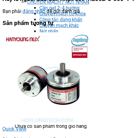
CHUYỂN MẠCH / NÚT NHẤN
Cần gạt 2-4 hướng
Bạn phải
đăng nhập
để gửi đánh giá.
Chuyển mạch có khóa
Công tắc dừng khẩn
Sản phẩm tương tự
Chuyển mạch khác
Nút nhấn
ĐÈN BÁO
Đèn báo panel tròn
Đèn báo quay
Đèn báo tháp
Đèn báo khác
Phụ kiện
Can nhiệt
Blog
Tìm
kiếm:
0
Giỏ hàng
Chưa có sản phẩm trong giỏ hàng.
Quick View