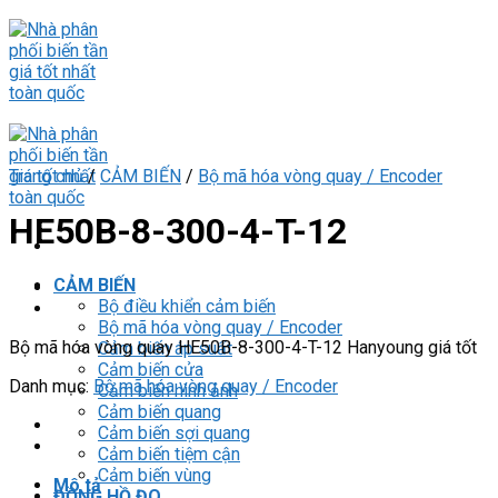
Skip
to
content
Trang chủ
/
CẢM BIẾN
/
Bộ mã hóa vòng quay / Encoder
HE50B-8-300-4-T-12
CẢM BIẾN
Bộ điều khiển cảm biến
Bộ mã hóa vòng quay / Encoder
Bộ mã hóa vòng quay HE50B-8-300-4-T-12 Hanyoung giá tốt
Cảm biến áp suất
Cảm biến cửa
Danh mục:
Bộ mã hóa vòng quay / Encoder
Cảm biến hình ảnh
Cảm biến quang
Cảm biến sợi quang
Cảm biến tiệm cận
Cảm biến vùng
Mô tả
ĐỒNG HỒ ĐO