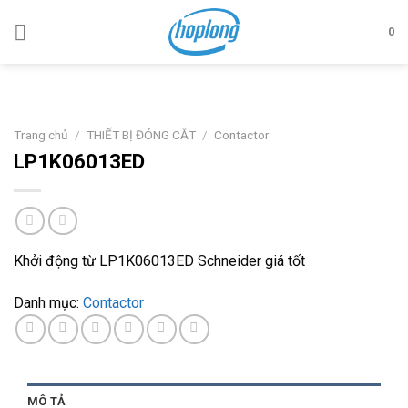
Skip
to
0
content
Trang chủ
/
THIẾT BỊ ĐÓNG CẮT
/
Contactor
LP1K06013ED
Khởi động từ LP1K06013ED Schneider giá tốt
Danh mục:
Contactor
MÔ TẢ