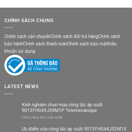
CHÍNH SÁCH CHUNG
Chính sách vận chuyển
Chính sách đổi trả hàng
Chính sách
bảo hành
Chính sách thanh toán
Chính sách bảo mật
Điều
khoản sử dụng
LATEST NEWS
Kinh nghiệm chọn mua công tắc áp suất
9013FHG49J59M1P Telemecanique
ở
Chức năng bình luận bị tắt
Kinh
nghiệm
Ưu điểm của công tắc áp suất 9013FHG44J52M1X