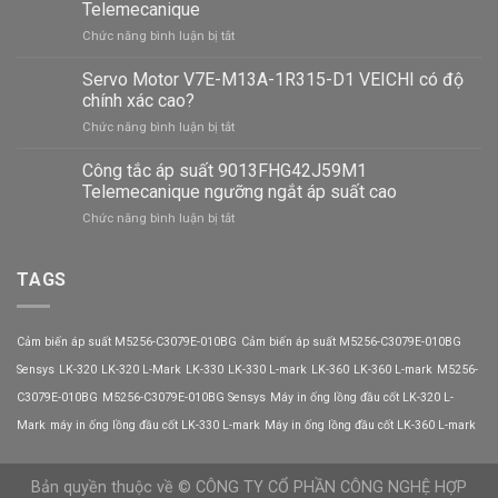
chọn
Telemecanique
mua
ở
Chức năng bình luận bị tắt
công
Ưu
tắc
điểm
Servo Motor V7E-M13A-1R315-D1 VEICHI có độ
áp
của
suất
chính xác cao?
công
9013FHG49J59M1P
ở
Chức năng bình luận bị tắt
tắc
Telemecanique
Servo
áp
Motor
Công tắc áp suất 9013FHG42J59M1
suất
V7E-
9013FHG44J52M1X
Telemecanique ngưỡng ngắt áp suất cao
M13A-
Telemecanique
ở
Chức năng bình luận bị tắt
1R315-
Công
D1
tắc
VEICHI
áp
TAGS
có
suất
độ
9013FHG42J59M1
chính
Telemecanique
xác
Cảm biến áp suất M5256-C3079E-010BG
Cảm biến áp suất M5256-C3079E-010BG
ngưỡng
cao?
ngắt
Sensys
LK-320
LK-320 L-Mark
LK-330
LK-330 L-mark
LK-360
LK-360 L-mark
M5256-
áp
C3079E-010BG
M5256-C3079E-010BG Sensys
Máy in ống lồng đầu cốt LK-320 L-
suất
cao
Mark
máy in ống lồng đầu cốt LK-330 L-mark
Máy in ống lồng đầu cốt LK-360 L-mark
Bản quyền thuộc về © CÔNG TY CỔ PHẦN CÔNG NGHỆ HỢP