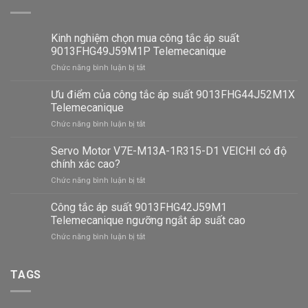
Kinh nghiệm chọn mua công tắc áp suất
9013FHG49J59M1P Telemecanique
ở
Chức năng bình luận bị tắt
Kinh
nghiệm
Ưu điểm của công tắc áp suất 9013FHG44J52M1X
chọn
Telemecanique
mua
ở
Chức năng bình luận bị tắt
công
Ưu
tắc
điểm
Servo Motor V7E-M13A-1R315-D1 VEICHI có độ
áp
của
suất
chính xác cao?
công
9013FHG49J59M1P
ở
Chức năng bình luận bị tắt
tắc
Telemecanique
Servo
áp
Motor
Công tắc áp suất 9013FHG42J59M1
suất
V7E-
9013FHG44J52M1X
Telemecanique ngưỡng ngắt áp suất cao
M13A-
Telemecanique
ở
Chức năng bình luận bị tắt
1R315-
Công
D1
tắc
VEICHI
áp
TAGS
có
suất
độ
9013FHG42J59M1
chính
Telemecanique