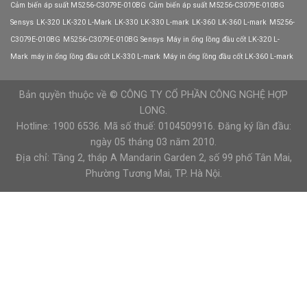
xác
Cảm biến áp suất M5256-C3079E-010BG
Cảm biến áp suất M5256-C3079E-010BG
ngưỡng
cao?
ngắt
Sensys
LK-320
LK-320 L-Mark
LK-330
LK-330 L-mark
LK-360
LK-360 L-mark
M5256-
áp
C3079E-010BG
M5256-C3079E-010BG Sensys
Máy in ống lồng đầu cốt LK-320 L-
suất
cao
Mark
máy in ống lồng đầu cốt LK-330 L-mark
Máy in ống lồng đầu cốt LK-360 L-mark
Bản quyền thuộc về © CÔNG TY CỔ PHẦN CÔNG NGHỆ HỢP
LONG.
Hotline: 1900 6536. Mã số thuế: 0104509916. Đăng ký lần đầu:
ngày 05 tháng 03 năm 2010.
Địa chỉ: Tầng 2, tháp A Mandarin Garden 2, số 99 phố Tân Mai,
Phường Tương Mai, TP. Hà Nội.