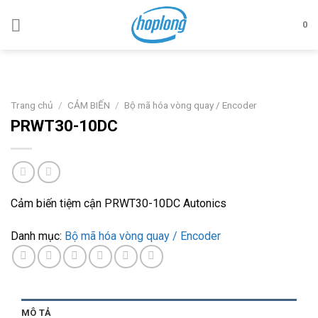
Skip
to
0
content
Trang chủ
/
CẢM BIẾN
/
Bộ mã hóa vòng quay / Encoder
PRWT30-10DC
Cảm biến tiệm cận PRWT30-10DC Autonics
Danh mục:
Bộ mã hóa vòng quay / Encoder
MÔ TẢ