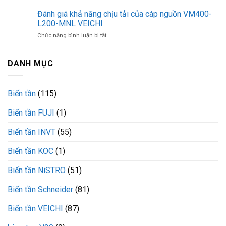
Công
VEICHI
VEICHI
tắc
Đánh giá khả năng chịu tải của cáp nguồn VM400-
chịu
áp
dòng
L200-MNL VEICHI
suất
tối
ở
Chức năng bình luận bị tắt
9013FHG59J59G4
đa
Đánh
Telemecanique
bao
giá
khả
nhiêu?
khả
DANH MỤC
năng
năng
chịu
chịu
tải
tải
tốt
Biến tần
(115)
của
cáp
Biến tần FUJI
(1)
nguồn
VM400-
L200-
Biến tần INVT
(55)
MNL
VEICHI
Biến tần KOC
(1)
Biến tần NiSTRO
(51)
Biến tần Schneider
(81)
Biến tần VEICHI
(87)