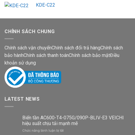
KDE-C22
CHÍNH SÁCH CHUNG
Chính sách vận chuyển
Chính sách đổi trả hàng
Chính sách
bảo hành
Chính sách thanh toán
Chính sách bảo mật
Điều
khoản sử dụng
LATEST NEWS
Biến tần AC600-T4-075G/090P-BLIV-E3 VEICHI
hiệu suất chịu tải mạnh mẽ
ở
Chức năng bình luận bị tắt