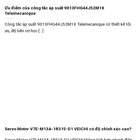
Ưu điểm của công tắc áp suất 9013FHG44J52M1X
Telemecanique
Công tắc áp suất 9013FHG44J52M1X Telemecanique có thiết kế tối
ưu, độ bền cơ học [...]
Servo Motor V7E-M13A-1R315-D1 VEICHI có độ chính xác cao?
Servo Motor V7E-M13A-1R315-D1 VEICHI không tích hợp phanh điện