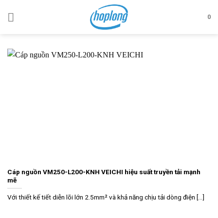
Skip
to
0
content
Cáp nguồn VM250-L200-KNH VEICHI hiệu suất truyền tải mạnh
mẽ
Với thiết kế tiết diễn lõi lớn 2.5mm² và khả năng chịu tải dòng điện [...]