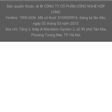
Bản quyền thuộc về © CÔNG TY CỔ PHẦN CÔNG NGHỆ HỢP
LONG.
Hotline: 1900 6536. Mã số thuế: 0104509916. Đăng ký lần đầu:
ngày 05 tháng 03 năm 2010.
Địa chỉ: Tầng 2, tháp A Mandarin Garden 2, số 99 phố Tân Mai,
Phường Tương Mai, TP. Hà Nội.