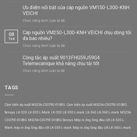
Biến
tần
Ưu điểm nổi bật của cáp nguồn VM150-L300-KNH
AC600-
VEICHI
T4-
ở
Chức năng bình luận bị tắt
075G/090P-
Ưu
BLIV-
điểm
Cáp nguồn VM250-L300-KNH VEICHI chịu dòng tối
E3
08
nổi
VEICHI
đa bao nhiêu?
Th8
bật
hiệu
ở
Chức năng bình luận bị tắt
của
suất
Cáp
cáp
chịu
nguồn
Công tắc áp suất 9013FHG59J59G4
nguồn
tải
VM250-
VM150-
Telemecanique khả năng chịu tải tốt
mạnh
L300-
L300-
mẽ
ở
Chức năng bình luận bị tắt
KNH
KNH
Công
VEICHI
VEICHI
tắc
chịu
áp
TAGS
dòng
suất
tối
9013FHG59J59G4
đa
Telemecanique
bao
Cảm biến áp suất M5256-C3079E-010BG
Cảm biến áp suất M5256-C3079E-010BG
khả
nhiêu?
năng
Sensys
LK-320
LK-320 L-Mark
LK-330
LK-330 L-mark
LK-360
LK-360 L-mark
M5256-
chịu
C3079E-010BG
M5256-C3079E-010BG Sensys
Máy in ống lồng đầu cốt LK-320 L-
tải
tốt
Mark
máy in ống lồng đầu cốt LK-330 L-mark
Máy in ống lồng đầu cốt LK-360 L-mark