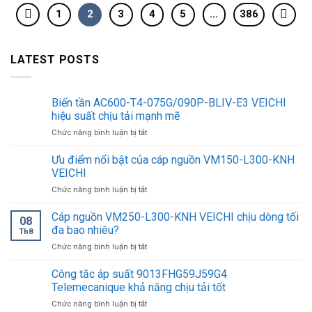
1
2
3
4
5
…
386
LATEST POSTS
Biến tần AC600-T4-075G/090P-BLIV-E3 VEICHI
hiệu suất chịu tải mạnh mẽ
ở
Chức năng bình luận bị tắt
Biến
tần
Ưu điểm nổi bật của cáp nguồn VM150-L300-KNH
AC600-
VEICHI
T4-
ở
Chức năng bình luận bị tắt
075G/090P-
Ưu
BLIV-
điểm
Cáp nguồn VM250-L300-KNH VEICHI chịu dòng tối
E3
08
nổi
VEICHI
đa bao nhiêu?
Th8
bật
hiệu
ở
Chức năng bình luận bị tắt
của
suất
Cáp
cáp
chịu
nguồn
Công tắc áp suất 9013FHG59J59G4
nguồn
tải
VM250-
VM150-
Telemecanique khả năng chịu tải tốt
mạnh
L300-
L300-
mẽ
ở
Chức năng bình luận bị tắt
KNH
KNH