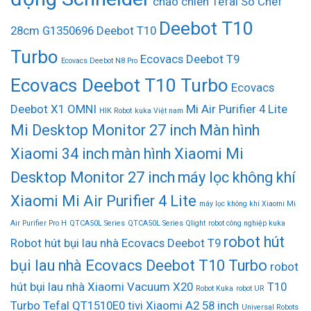
chảo chiên Tefal So Chef
Deebot T10
28cm G1350696
Deebot T10
Turbo
Ecovacs Deebot T9
Ecovacs Deebot N8 Pro
Ecovacs Deebot T10 Turbo
Ecovacs
Deebot X1 OMNI
Mi Air Purifier 4 Lite
HIK Robot
kuka Việt nam
Mi Desktop Monitor 27 inch
Màn hình
Xiaomi 34 inch
màn hình Xiaomi Mi
Desktop Monitor 27 inch
máy lọc không khí
Xiaomi Mi Air Purifier 4 Lite
máy lọc không khí Xiaomi Mi
Air Purifier Pro H
QTCA50L Series
QTCA50L Series Qlight
robot công nghiệp kuka
robot hút
Robot hút bụi lau nhà Ecovacs Deebot T9
bụi lau nhà Ecovacs Deebot T10 Turbo
robot
hút bụi lau nhà Xiaomi Vacuum X20
T10
Robot Kuka
robot UR
Turbo
Tefal QT1510E0
tivi Xiaomi A2 58 inch
Universal Robots