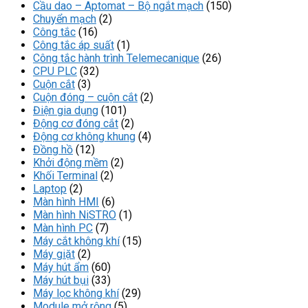
Cầu dao – Aptomat – Bộ ngắt mạch
(150)
Chuyển mạch
(2)
Công tắc
(16)
Công tắc áp suất
(1)
Công tắc hành trình Telemecanique
(26)
CPU PLC
(32)
Cuộn cắt
(3)
Cuộn đóng – cuộn cắt
(2)
Điện gia dụng
(101)
Động cơ đóng cắt
(2)
Động cơ không khung
(4)
Đồng hồ
(12)
Khởi động mềm
(2)
Khối Terminal
(2)
Laptop
(2)
Màn hình HMI
(6)
Màn hình NiSTRO
(1)
Màn hình PC
(7)
Máy cắt không khí
(15)
Máy giặt
(2)
Máy hút ẩm
(60)
Máy hút bụi
(33)
Máy lọc không khí
(29)
Module mở rộng
(5)