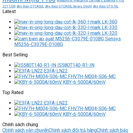
ZCT120S
đèn tháp QTCA50L
đèn tháp QTCA50L Series Qlight
đèn tháp QTG70L
Latest
LK-360
LK-330
LK-320
M5256-C3079E-010BG
Best Selling
IS580T140-R1-IN
E3FA-LN22
FHV7H-M004-S06-MC
KBY-6-5000A/60mV
Top Rated
E3FA-LN22
FHV7H-M004-S06-MC
KBY-6-5000A/60mV
Chính sách chung
Chính sách vận chuyển
Chính sách đổi trả hàng
Chính sách bảo