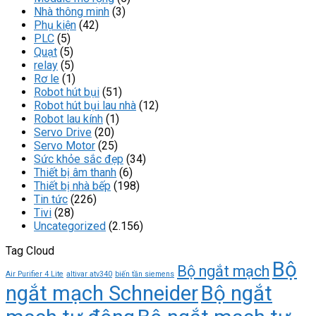
Nhà thông minh
(3)
Phụ kiện
(42)
PLC
(5)
Quạt
(5)
relay
(5)
Rơ le
(1)
Robot hút bụi
(51)
Robot hút bụi lau nhà
(12)
Robot lau kính
(1)
Servo Drive
(20)
Servo Motor
(25)
Sức khỏe sắc đẹp
(34)
Thiết bị âm thanh
(6)
Thiết bị nhà bếp
(198)
Tin tức
(226)
Tivi
(28)
Uncategorized
(2.156)
Tag Cloud
Bộ
Bộ ngắt mạch
Air Purifier 4 Lite
altivar atv340
biến tần siemens
ngắt mạch Schneider
Bộ ngắt