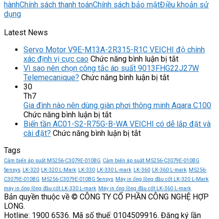
hành
Chính sách thanh toán
Chính sách bảo mật
Điều khoản sử
dụng
Latest News
Servo Motor V9E-M13A-2R315-R1C VEICHI độ chính
ở
xác định vị cực cao
Chức năng bình luận bị tắt
Servo
Vì sao nên chọn công tắc áp suất 9013FHG22J27W
ở
Motor
Telemecanique?
Chức năng bình luận bị tắt
Vì
V9E-
30
sao
M13A-
Th7
nên
2R315-
Gia đình nào nên dùng giàn phơi thông minh Aqara C100
ở
chọn
R1C
Chức năng bình luận bị tắt
Gia
công
VEICHI
Biến tần AC01-S2-R75G-B-WA VEICHI có dễ lắp đặt và
đình
ở
tắc
độ
cài đặt?
Chức năng bình luận bị tắt
nào
Biến
áp
chính
Tags
nên
tần
suất
xác
dùng
AC01-
9013FHG22J
định
Cảm biến áp suất M5256-C3079E-010BG
Cảm biến áp suất M5256-C3079E-010BG
giàn
S2-
Telemecaniqu
vị
Sensys
LK-320
LK-320 L-Mark
LK-330
LK-330 L-mark
LK-360
LK-360 L-mark
M5256-
phơi
R75G-
cực
C3079E-010BG
M5256-C3079E-010BG Sensys
Máy in ống lồng đầu cốt LK-320 L-Mark
thông
B-
cao
máy in ống lồng đầu cốt LK-330 L-mark
Máy in ống lồng đầu cốt LK-360 L-mark
Bản quyền thuộc về © CÔNG TY CỔ PHẦN CÔNG NGHỆ HỢP
minh
WA
LONG.
Aqara
VEICHI
Hotline: 1900 6536. Mã số thuế: 0104509916. Đăng ký lần
C100
có