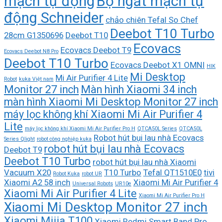
mạch tự động
Bộ ngắt mạch tự
động Schneider
chảo chiên Tefal So Chef
Deebot T10 Turbo
28cm G1350696
Deebot T10
Ecovacs
Ecovacs Deebot T9
Ecovacs Deebot N8 Pro
Deebot T10 Turbo
Ecovacs Deebot X1 OMNI
HIK
Mi Desktop
Mi Air Purifier 4 Lite
Robot
kuka Việt nam
Monitor 27 inch
Màn hình Xiaomi 34 inch
màn hình Xiaomi Mi Desktop Monitor 27 inch
máy lọc không khí Xiaomi Mi Air Purifier 4
Lite
máy lọc không khí Xiaomi Mi Air Purifier Pro H
QTCA50L Series
QTCA50L
Robot hút bụi lau nhà Ecovacs
Series Qlight
robot công nghiệp kuka
robot hút bụi lau nhà Ecovacs
Deebot T9
Deebot T10 Turbo
robot hút bụi lau nhà Xiaomi
Vacuum X20
T10 Turbo
Tefal QT1510E0
tivi
Robot Kuka
robot UR
Xiaomi A2 58 inch
Xiaomi Mi Air Purifier 4
Universal Robots
UR10e
Xiaomi Mi Air Purifier 4 Lite
Xiaomi Mi Air Purifier Pro H
Xiaomi Mi Desktop Monitor 27 inch
Xiaomi Mijia T100
Xiaomi Redmi Smart Band Pro