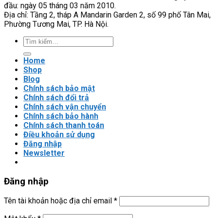
đầu: ngày 05 tháng 03 năm 2010.
dễ
Địa chỉ: Tầng 2, tháp A Mandarin Garden 2, số 99 phố Tân Mai,
lắp
Phường Tương Mai, TP. Hà Nội.
đặt
và
Tìm
cài
kiếm:
đặt?
Home
Shop
Blog
Chính sách bảo mật
Chính sách đổi trả
Chính sách vận chuyển
Chính sách bảo hành
Chính sách thanh toán
Điều khoản sử dụng
Đăng nhập
Newsletter
Đăng nhập
Tên tài khoản hoặc địa chỉ email
*