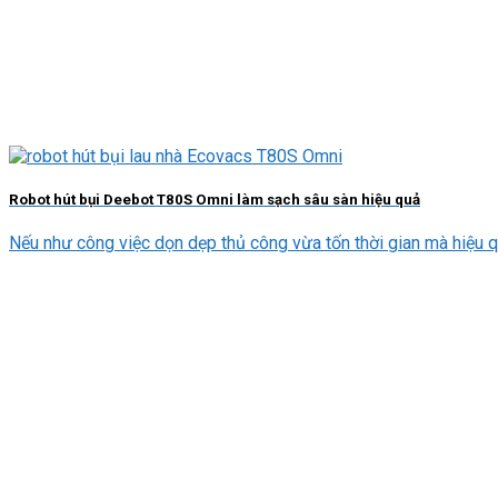
Robot hút bụi Deebot T80S Omni làm sạch sâu sàn hiệu quả
Nếu như công việc dọn dẹp thủ công vừa tốn thời gian mà hiệu quả