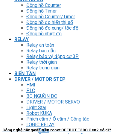
Đồng hồ Counter
Đồng hồ Timer
Đồng hồ Counter/Timer
Đồng hồ đo hiển thị số
Đồng hồ đo xung/ tốc độ
Đồng hồ nhiệt độ
RELAY
Relay an toàn
Relay bán dẫn
Relay bảo vệ động cơ 3P
Relay thời gian
Relay trung gian
BIẾN TẦN
DRIVER / MOTOR STEP
HMI
PLC
BỘ NGUỒN DC
DRIVER / MOTOR SERVO
Light Star
Robot KUKA
Phích cắm / Ổ cắm / Công tắc
LOGIC RELAY
Zelio
Công nghệ nâng cấp trên robot DEEBOT T30C Gen2 có gì?