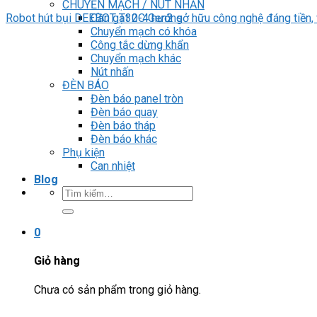
CHUYỂN MẠCH / NÚT NHẤN
Cần gạt 2-4 hướng
Robot hút bụi DEEBOT T30C Gen2 sở hữu công nghệ đáng tiền, vượ
Chuyển mạch có khóa
Công tắc dừng khẩn
Chuyển mạch khác
Nút nhấn
ĐÈN BÁO
Đèn báo panel tròn
Đèn báo quay
Đèn báo tháp
Đèn báo khác
Phụ kiện
Can nhiệt
Blog
Tìm
kiếm:
0
Giỏ hàng
Chưa có sản phẩm trong giỏ hàng.