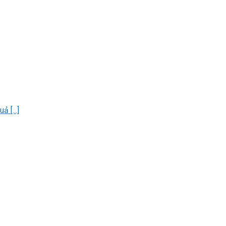
 [...]