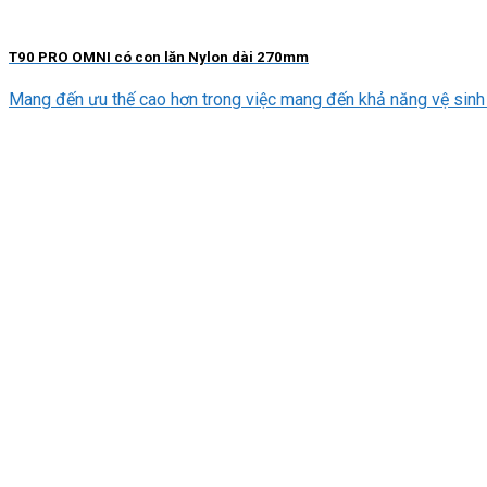
T90 PRO OMNI có con lăn Nylon dài 270mm
Mang đến ưu thế cao hơn trong việc mang đến khả năng vệ sinh to