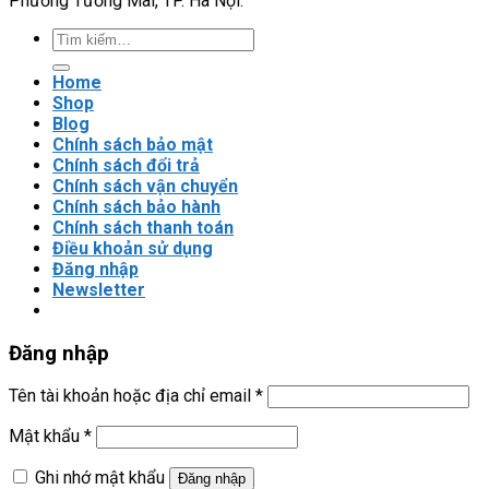
Phường Tương Mai, TP. Hà Nội.
đặt
và
Tìm
cài
kiếm:
đặt?
Home
Shop
Blog
Chính sách bảo mật
Chính sách đổi trả
Chính sách vận chuyển
Chính sách bảo hành
Chính sách thanh toán
Điều khoản sử dụng
Đăng nhập
Newsletter
Đăng nhập
Tên tài khoản hoặc địa chỉ email
*
Mật khẩu
*
Ghi nhớ mật khẩu
Đăng nhập