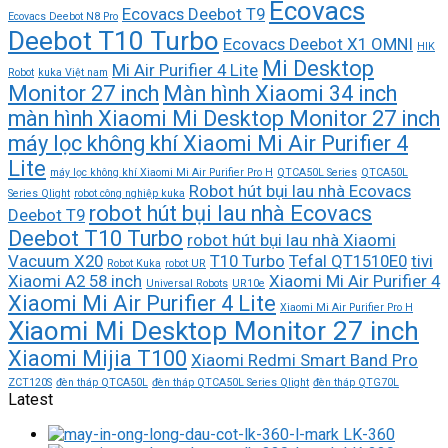
Ecovacs
Ecovacs Deebot T9
Ecovacs Deebot N8 Pro
Deebot T10 Turbo
Ecovacs Deebot X1 OMNI
HIK
Mi Desktop
Mi Air Purifier 4 Lite
Robot
kuka Việt nam
Monitor 27 inch
Màn hình Xiaomi 34 inch
màn hình Xiaomi Mi Desktop Monitor 27 inch
máy lọc không khí Xiaomi Mi Air Purifier 4
Lite
máy lọc không khí Xiaomi Mi Air Purifier Pro H
QTCA50L Series
QTCA50L
Robot hút bụi lau nhà Ecovacs
Series Qlight
robot công nghiệp kuka
robot hút bụi lau nhà Ecovacs
Deebot T9
Deebot T10 Turbo
robot hút bụi lau nhà Xiaomi
Vacuum X20
T10 Turbo
Tefal QT1510E0
tivi
Robot Kuka
robot UR
Xiaomi A2 58 inch
Xiaomi Mi Air Purifier 4
Universal Robots
UR10e
Xiaomi Mi Air Purifier 4 Lite
Xiaomi Mi Air Purifier Pro H
Xiaomi Mi Desktop Monitor 27 inch
Xiaomi Mijia T100
Xiaomi Redmi Smart Band Pro
ZCT120S
đèn tháp QTCA50L
đèn tháp QTCA50L Series Qlight
đèn tháp QTG70L
Latest
LK-360