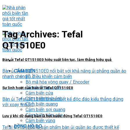
Skip
to
content
Tag Archives:
Tefal
QT1510E0
Bàn ủi Tefal QT1510E0 hiệu suất liên tục, làm thẳng hiệu quả
Bàn ủi Tefal QT1510E0 nổi bật với khả năng ủi phẳng quần áo
CẢM BIẾN
nhanh chóng [...]
Bộ điều khiển cảm biến
Bộ mã hóa vòng quay / Encoder
Cảm biến áp suất
Sự linh hoạt của bàn ủi Tefal QT1510E0
Cảm biến cửa
Cảm biến hình ảnh
Bàn ủi Tefal QT1510E0 với thiết kế độc đáo kiểu thẳng đứng
Cảm biến quang
với xoay linh [...]
Cảm biến sợi quang
Cảm biến tiệm cận
Lưu ý khi sử dụng bàn ủi hơi nước đứng Tefal QT1510E0
Cảm biến vùng
ĐỒNG HỒ ĐO
Tefal QT1510E0 là sản phẩm bàn ủi quần áo được thiết kế