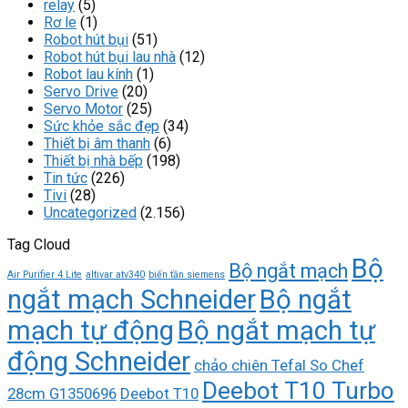
relay
(5)
Rơ le
(1)
Robot hút bụi
(51)
Robot hút bụi lau nhà
(12)
Robot lau kính
(1)
Servo Drive
(20)
Servo Motor
(25)
Sức khỏe sắc đẹp
(34)
Thiết bị âm thanh
(6)
Thiết bị nhà bếp
(198)
Tin tức
(226)
Tivi
(28)
Uncategorized
(2.156)
Tag Cloud
Bộ
Bộ ngắt mạch
Air Purifier 4 Lite
altivar atv340
biến tần siemens
ngắt mạch Schneider
Bộ ngắt
mạch tự động
Bộ ngắt mạch tự
động Schneider
chảo chiên Tefal So Chef
Deebot T10 Turbo
28cm G1350696
Deebot T10