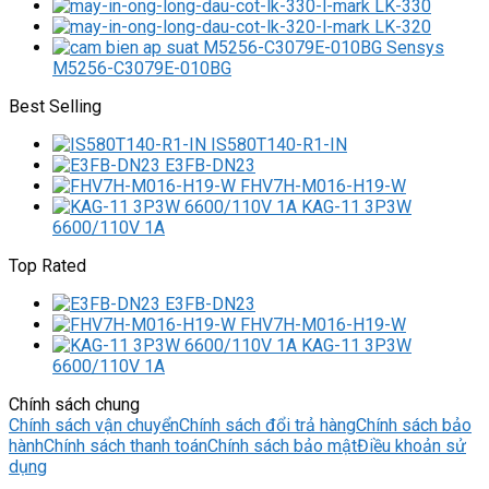
LK-330
LK-320
M5256-C3079E-010BG
Best Selling
IS580T140-R1-IN
E3FB-DN23
FHV7H-M016-H19-W
KAG-11 3P3W
6600/110V 1A
Top Rated
E3FB-DN23
FHV7H-M016-H19-W
KAG-11 3P3W
6600/110V 1A
Chính sách chung
Chính sách vận chuyển
Chính sách đổi trả hàng
Chính sách bảo
hành
Chính sách thanh toán
Chính sách bảo mật
Điều khoản sử
dụng