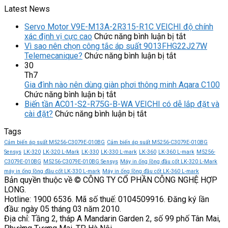
Latest News
Servo Motor V9E-M13A-2R315-R1C VEICHI độ chính
ở
xác định vị cực cao
Chức năng bình luận bị tắt
Servo
Vì sao nên chọn công tắc áp suất 9013FHG22J27W
ở
Motor
Telemecanique?
Chức năng bình luận bị tắt
Vì
V9E-
30
sao
M13A-
Th7
nên
2R315-
Gia đình nào nên dùng giàn phơi thông minh Aqara C100
ở
chọn
R1C
Chức năng bình luận bị tắt
Gia
công
VEICHI
Biến tần AC01-S2-R75G-B-WA VEICHI có dễ lắp đặt và
đình
ở
tắc
độ
cài đặt?
Chức năng bình luận bị tắt
nào
Biến
áp
chính
Tags
nên
tần
suất
xác
dùng
AC01-
9013FHG22J
định
Cảm biến áp suất M5256-C3079E-010BG
Cảm biến áp suất M5256-C3079E-010BG
giàn
S2-
Telemecaniqu
vị
Sensys
LK-320
LK-320 L-Mark
LK-330
LK-330 L-mark
LK-360
LK-360 L-mark
M5256-
phơi
R75G-
cực
C3079E-010BG
M5256-C3079E-010BG Sensys
Máy in ống lồng đầu cốt LK-320 L-Mark
thông
B-
cao
máy in ống lồng đầu cốt LK-330 L-mark
Máy in ống lồng đầu cốt LK-360 L-mark
Bản quyền thuộc về © CÔNG TY CỔ PHẦN CÔNG NGHỆ HỢP
minh
WA
LONG.
Aqara
VEICHI
Hotline: 1900 6536. Mã số thuế: 0104509916. Đăng ký lần
C100
có
đầu: ngày 05 tháng 03 năm 2010.
dễ
Địa chỉ: Tầng 2, tháp A Mandarin Garden 2, số 99 phố Tân Mai,
lắp