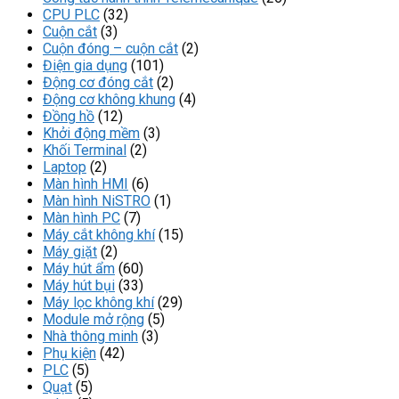
CPU PLC
(32)
Cuộn cắt
(3)
Cuộn đóng – cuộn cắt
(2)
Điện gia dụng
(101)
Động cơ đóng cắt
(2)
Động cơ không khung
(4)
Đồng hồ
(12)
Khởi động mềm
(3)
Khối Terminal
(2)
Laptop
(2)
Màn hình HMI
(6)
Màn hình NiSTRO
(1)
Màn hình PC
(7)
Máy cắt không khí
(15)
Máy giặt
(2)
Máy hút ẩm
(60)
Máy hút bụi
(33)
Máy lọc không khí
(29)
Module mở rộng
(5)
Nhà thông minh
(3)
Phụ kiện
(42)
PLC
(5)
Quạt
(5)