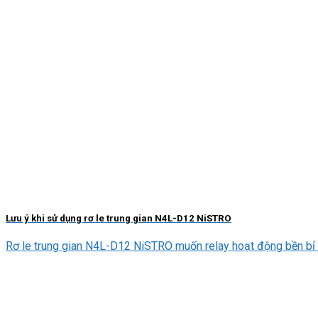
Lưu ý khi sử dụng rơ le trung gian N4L-D12 NiSTRO
Rơ le trung gian N4L-D12 NiSTRO muốn relay hoạt động bền bỉ cầ