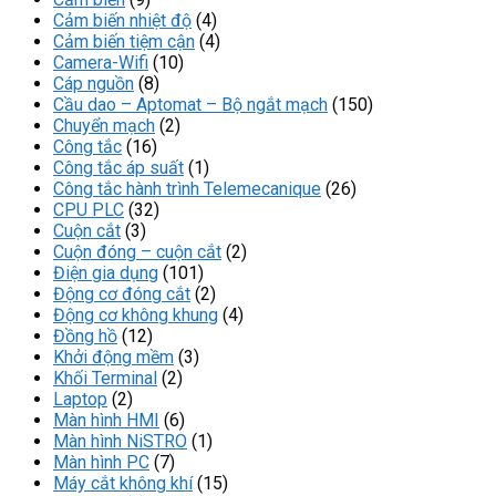
Cảm biến nhiệt độ
(4)
Cảm biến tiệm cận
(4)
Camera-Wifi
(10)
Cáp nguồn
(8)
Cầu dao – Aptomat – Bộ ngắt mạch
(150)
Chuyển mạch
(2)
Công tắc
(16)
Công tắc áp suất
(1)
Công tắc hành trình Telemecanique
(26)
CPU PLC
(32)
Cuộn cắt
(3)
Cuộn đóng – cuộn cắt
(2)
Điện gia dụng
(101)
Động cơ đóng cắt
(2)
Động cơ không khung
(4)
Đồng hồ
(12)
Khởi động mềm
(3)
Khối Terminal
(2)
Laptop
(2)
Màn hình HMI
(6)
Màn hình NiSTRO
(1)
Màn hình PC
(7)
Máy cắt không khí
(15)