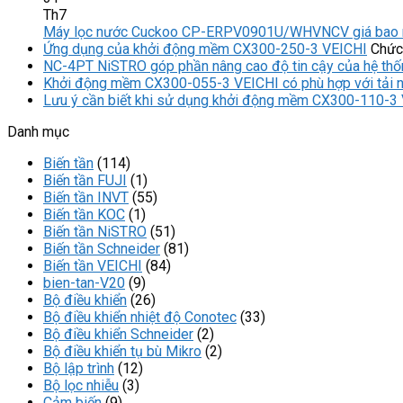
Th7
Máy lọc nước Cuckoo CP-ERPV0901U/WHVNCV giá bao 
Ứng dụng của khởi động mềm CX300-250-3 VEICHI
Chức 
NC-4PT NiSTRO góp phần nâng cao độ tin cậy của hệ thố
Khởi động mềm CX300-055-3 VEICHI có phù hợp với tải 
Lưu ý cần biết khi sử dụng khởi động mềm CX300-110-3
Danh mục
Biến tần
(114)
Biến tần FUJI
(1)
Biến tần INVT
(55)
Biến tần KOC
(1)
Biến tần NiSTRO
(51)
Biến tần Schneider
(81)
Biến tần VEICHI
(84)
bien-tan-V20
(9)
Bộ điều khiển
(26)
Bộ điều khiển nhiệt độ Conotec
(33)
Bộ điều khiển Schneider
(2)
Bộ điều khiển tụ bù Mikro
(2)
Bộ lập trình
(12)
Bộ lọc nhiễu
(3)
Cảm biến
(9)