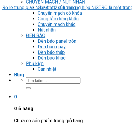
CHUYỂN MẠCH / NÚT NHẤN
Cần gạt 2-4 hướng
Rơ le trung gian N4L-A110 của thương hiệu NiSTRO là một trong n
Chuyển mạch có khóa
Công tắc dừng khẩn
Chuyển mạch khác
Nút nhấn
ĐÈN BÁO
Đèn báo panel tròn
Đèn báo quay
Đèn báo tháp
Đèn báo khác
Phụ kiện
Can nhiệt
Blog
Tìm
kiếm:
0
Giỏ hàng
Chưa có sản phẩm trong giỏ hàng.