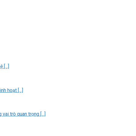
[...]
h hoạt [...]
i trò quan trọng [...]