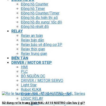
Đồng hồ Counter
Đồng hồ Timer
Đồng hồ Counter/Timer
Đồng hồ đo hiển thị số
Đồng hồ đo xung/ tốc độ
Đồng hồ nhiệt độ
RELAY
Relay an toàn
Relay bán dẫn
Relay bảo vệ động cơ 3P
Relay thời gian
Relay trung gian
BIẾN TẦN
DRIVER / MOTOR STEP
HMI
PLC
BỘ NGUỒN DC
DRIVER / MOTOR SERVO
Light Star
Robot KUKA
Phích cắm / Ổ cắm / Công tắc
LOGIC RELAY
Zelio
Sử dụng rơ le trung gian N4L-A110 NiSTRO cần lưu ý gì?