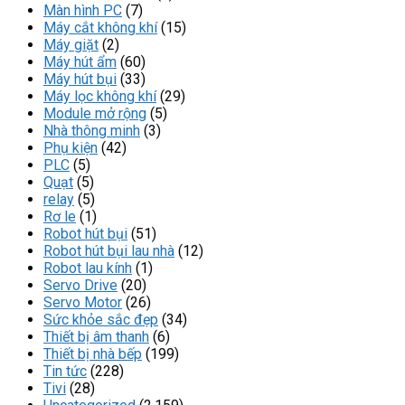
Màn hình PC
(7)
Máy cắt không khí
(15)
Máy giặt
(2)
Máy hút ẩm
(60)
Máy hút bụi
(33)
Máy lọc không khí
(29)
Module mở rộng
(5)
Nhà thông minh
(3)
Phụ kiện
(42)
PLC
(5)
Quạt
(5)
relay
(5)
Rơ le
(1)
Robot hút bụi
(51)
Robot hút bụi lau nhà
(12)
Robot lau kính
(1)
Servo Drive
(20)
Servo Motor
(26)
Sức khỏe sắc đẹp
(34)
Thiết bị âm thanh
(6)
Thiết bị nhà bếp
(199)
Tin tức
(228)
Tivi
(28)