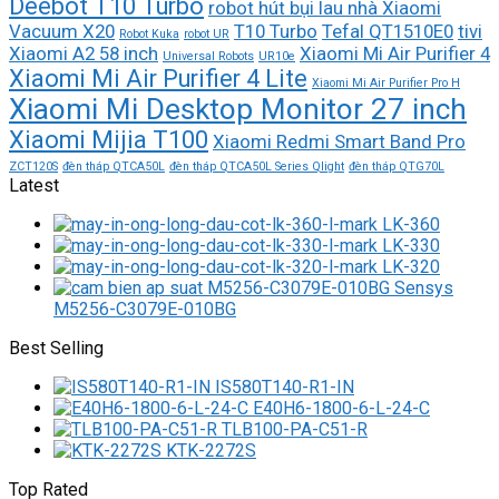
Deebot T10 Turbo
robot hút bụi lau nhà Xiaomi
Vacuum X20
T10 Turbo
Tefal QT1510E0
tivi
Robot Kuka
robot UR
Xiaomi A2 58 inch
Xiaomi Mi Air Purifier 4
Universal Robots
UR10e
Xiaomi Mi Air Purifier 4 Lite
Xiaomi Mi Air Purifier Pro H
Xiaomi Mi Desktop Monitor 27 inch
Xiaomi Mijia T100
Xiaomi Redmi Smart Band Pro
ZCT120S
đèn tháp QTCA50L
đèn tháp QTCA50L Series Qlight
đèn tháp QTG70L
Latest
LK-360
LK-330
LK-320
M5256-C3079E-010BG
Best Selling
IS580T140-R1-IN
E40H6-1800-6-L-24-C
TLB100-PA-C51-R
KTK-2272S
Top Rated