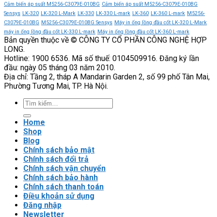
CX300-
phần
mềm
nhiêu?
Cảm biến áp suất M5256-C3079E-010BG
Cảm biến áp suất M5256-C3079E-010BG
250-
nâng
CX300-
Sensys
LK-320
LK-320 L-Mark
LK-330
LK-330 L-mark
LK-360
LK-360 L-mark
M5256-
3
cao
055-
C3079E-010BG
M5256-C3079E-010BG Sensys
Máy in ống lồng đầu cốt LK-320 L-Mark
VEICHI
độ
3
máy in ống lồng đầu cốt LK-330 L-mark
Máy in ống lồng đầu cốt LK-360 L-mark
Bản quyền thuộc về © CÔNG TY CỔ PHẦN CÔNG NGHỆ HỢP
tin
VEICHI
LONG.
cậy
có
Hotline: 1900 6536. Mã số thuế: 0104509916. Đăng ký lần
của
phù
đầu: ngày 05 tháng 03 năm 2010.
hệ
hợp
Địa chỉ: Tầng 2, tháp A Mandarin Garden 2, số 99 phố Tân Mai,
thống
với
Phường Tương Mai, TP. Hà Nội.
tải
nặng?
Tìm
kiếm:
Home
Shop
Blog
Chính sách bảo mật
Chính sách đổi trả
Chính sách vận chuyển
Chính sách bảo hành
Chính sách thanh toán
Điều khoản sử dụng
Đăng nhập
Newsletter