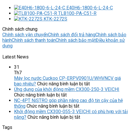
E40H6-1800-6-L-24-C
TLB100-PA-C51-R
KTK-2272S
Chính sách chung
Chính sách vận chuyển
Chính sách đổi trả hàng
Chính sách bảo
hành
Chính sách thanh toán
Chính sách bảo mật
Điều khoản sử
dụng
Latest News
31
Th7
Máy lọc nước Cuckoo CP-ERPV0901U/WHVNCV giá
ở
bao nhiêu?
Chức năng bình luận bị tắt
Máy
Ứng dụng của khởi động mềm CX300-250-3 VEICHI
ở
lọc
Chức năng bình luận bị tắt
Ứng
nước
NC-4PT NiSTRO góp phần nâng cao độ tin cậy của hệ
dụng
ở
Cuckoo
thống
Chức năng bình luận bị tắt
của
NC-
CP-
Khởi động mềm CX300-055-3 VEICHI có phù hợp với tải
khởi
4PT
ở
ERPV0901U/WHVN
nặng?
Chức năng bình luận bị tắt
động
NiSTRO
Khởi
giá
Tags
mềm
góp
động
bao