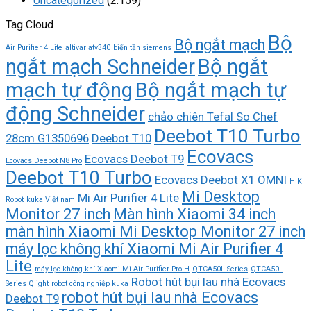
Uncategorized
(2.159)
Tag Cloud
Bộ
Bộ ngắt mạch
Air Purifier 4 Lite
altivar atv340
biến tần siemens
ngắt mạch Schneider
Bộ ngắt
mạch tự động
Bộ ngắt mạch tự
động Schneider
chảo chiên Tefal So Chef
Deebot T10 Turbo
28cm G1350696
Deebot T10
Ecovacs
Ecovacs Deebot T9
Ecovacs Deebot N8 Pro
Deebot T10 Turbo
Ecovacs Deebot X1 OMNI
HIK
Mi Desktop
Mi Air Purifier 4 Lite
Robot
kuka Việt nam
Monitor 27 inch
Màn hình Xiaomi 34 inch
màn hình Xiaomi Mi Desktop Monitor 27 inch
máy lọc không khí Xiaomi Mi Air Purifier 4
Lite
máy lọc không khí Xiaomi Mi Air Purifier Pro H
QTCA50L Series
QTCA50L
Robot hút bụi lau nhà Ecovacs
Series Qlight
robot công nghiệp kuka
robot hút bụi lau nhà Ecovacs
Deebot T9