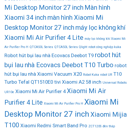
Mi Desktop Monitor 27 inch
Màn hình
Xiaomi 34 inch
màn hình Xiaomi Mi
Desktop Monitor 27 inch
máy lọc không khí
Xiaomi Mi Air Purifier 4 Lite
máy lọc không khí Xiaomi Mi
Air Purifier Pro H
QTCA50L Series
QTCA50L Series Qlight
robot công nghiệp kuka
robot hút
Robot hút bụi lau nhà Ecovacs Deebot T9
bụi lau nhà Ecovacs Deebot T10 Turbo
robot
hút bụi lau nhà Xiaomi Vacuum X20
T10
Robot Kuka
robot UR
Turbo
Tefal QT1510E0
tivi Xiaomi A2 58 inch
Universal Robots
Xiaomi Mi Air
Xiaomi Mi Air Purifier 4
UR10e
Xiaomi Mi
Purifier 4 Lite
Xiaomi Mi Air Purifier Pro H
Desktop Monitor 27 inch
Xiaomi Mijia
T100
Xiaomi Redmi Smart Band Pro
ZCT120S
đèn tháp