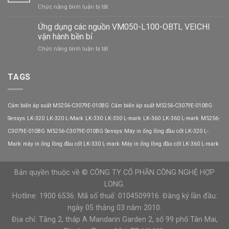
chịu
ở
Chức năng bình luận bị tắt
chịu
tải
Thiết
tải
tốt
kế
Ứng dụng các nguồn VM050-L100-OBTL VEICHI
của
công
cáp
vận hành bền bỉ
tắc
nguồn
ở
Chức năng bình luận bị tắt
áp
VM400-
Ứng
suất
L200-
dụng
9013FRG2J99
MNL
các
TAGS
Telemecanique
VEICHI
nguồn
có
VM050-
gì
L100-
đặc
Cảm biến áp suất M5256-C3079E-010BG
Cảm biến áp suất M5256-C3079E-010BG
OBTL
biệt
VEICHI
Sensys
LK-320
LK-320 L-Mark
LK-330
LK-330 L-mark
LK-360
LK-360 L-mark
M5256-
vận
C3079E-010BG
M5256-C3079E-010BG Sensys
Máy in ống lồng đầu cốt LK-320 L-
hành
bền
Mark
máy in ống lồng đầu cốt LK-330 L-mark
Máy in ống lồng đầu cốt LK-360 L-mark
bỉ
Bản quyền thuộc về © CÔNG TY CỔ PHẦN CÔNG NGHỆ HỢP
LONG.
Hotline: 1900 6536. Mã số thuế: 0104509916. Đăng ký lần đầu:
ngày 05 tháng 03 năm 2010.
Địa chỉ: Tầng 2, tháp A Mandarin Garden 2, số 99 phố Tân Mai,