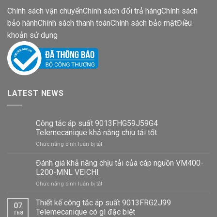
Chính sách vận chuyển
Chính sách đổi trả hàng
Chính sách
bảo hành
Chính sách thanh toán
Chính sách bảo mật
Điều
khoản sử dụng
LATEST NEWS
Công tắc áp suất 9013FHG59J59G4
Telemecanique khả năng chịu tải tốt
ở
Chức năng bình luận bị tắt
Công
tắc
Đánh giá khả năng chịu tải của cáp nguồn VM400-
áp
L200-MNL VEICHI
suất
ở
Chức năng bình luận bị tắt
9013FHG59J59G4
Đánh
Telemecanique
giá
Thiết kế công tắc áp suất 9013FRG2J99
khả
07
khả
năng
Telemecanique có gì đặc biệt
Th8
năng