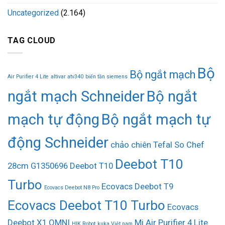
Uncategorized
(2.164)
TAG CLOUD
Bộ
Bộ ngắt mạch
Air Purifier 4 Lite
altivar atv340
biến tần siemens
ngắt mạch Schneider
Bộ ngắt
mạch tự động
Bộ ngắt mạch tự
động Schneider
chảo chiên Tefal So Chef
Deebot T10
28cm G1350696
Deebot T10
Turbo
Ecovacs Deebot T9
Ecovacs Deebot N8 Pro
Ecovacs Deebot T10 Turbo
Ecovacs
Deebot X1 OMNI
Mi Air Purifier 4 Lite
HIK Robot
kuka Việt nam