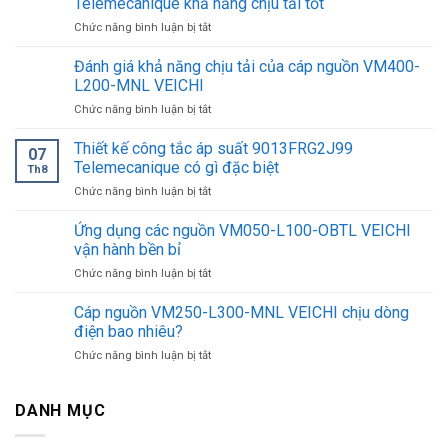
Telemecanique khả năng chịu tải tốt
ở
Chức năng bình luận bị tắt
Công
tắc
Đánh giá khả năng chịu tải của cáp nguồn VM400-
áp
L200-MNL VEICHI
suất
ở
Chức năng bình luận bị tắt
9013FHG59J59G4
Đánh
Telemecanique
giá
Thiết kế công tắc áp suất 9013FRG2J99
khả
07
khả
năng
Telemecanique có gì đặc biệt
Th8
năng
chịu
ở
Chức năng bình luận bị tắt
chịu
tải
Thiết
tải
tốt
kế
Ứng dụng các nguồn VM050-L100-OBTL VEICHI
của
công
cáp
vận hành bền bỉ
tắc
nguồn
ở
Chức năng bình luận bị tắt
áp
VM400-
Ứng
suất
L200-
dụng
Cáp nguồn VM250-L300-MNL VEICHI chịu dòng
9013FRG2J99
MNL
các
Telemecanique
điện bao nhiêu?
VEICHI
nguồn
có
ở
Chức năng bình luận bị tắt
VM050-
gì
Cáp
L100-
đặc
nguồn
OBTL
biệt
VM250-
DANH MỤC
VEICHI
L300-
vận
MNL
hành