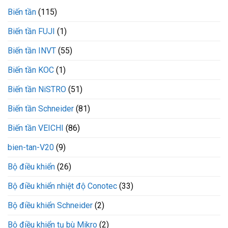
VEICHI
bền
Biến tần
(115)
chịu
bỉ
dòng
Biến tần FUJI
(1)
điện
bao
nhiêu?
Biến tần INVT
(55)
Biến tần KOC
(1)
Biến tần NiSTRO
(51)
Biến tần Schneider
(81)
Biến tần VEICHI
(86)
bien-tan-V20
(9)
Bộ điều khiển
(26)
Bộ điều khiển nhiệt độ Conotec
(33)
Bộ điều khiển Schneider
(2)
Bộ điều khiển tụ bù Mikro
(2)