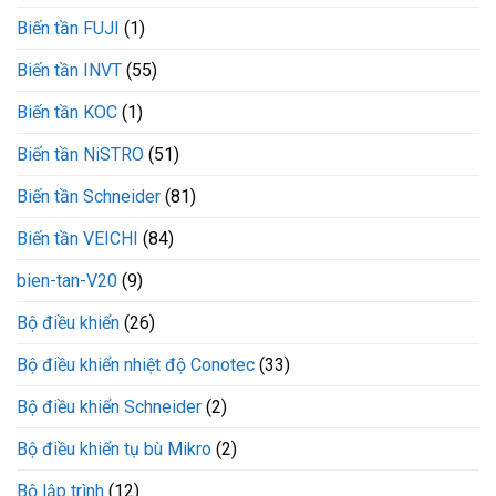
CX301-
Biến tần FUJI
(1)
015-
3
VEICHI
Biến tần INVT
(55)
Biến tần KOC
(1)
Biến tần NiSTRO
(51)
Biến tần Schneider
(81)
Biến tần VEICHI
(84)
bien-tan-V20
(9)
Bộ điều khiển
(26)
Bộ điều khiển nhiệt độ Conotec
(33)
Bộ điều khiển Schneider
(2)
Bộ điều khiển tụ bù Mikro
(2)
Bộ lập trình
(12)