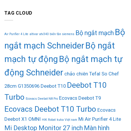
TAG CLOUD
Bộ
Bộ ngắt mạch
Air Purifier 4 Lite
altivar atv340
biến tần siemens
ngắt mạch Schneider
Bộ ngắt
mạch tự động
Bộ ngắt mạch tự
động Schneider
chảo chiên Tefal So Chef
Deebot T10
28cm G1350696
Deebot T10
Turbo
Ecovacs Deebot T9
Ecovacs Deebot N8 Pro
Ecovacs Deebot T10 Turbo
Ecovacs
Deebot X1 OMNI
Mi Air Purifier 4 Lite
HIK Robot
kuka Việt nam
Mi Desktop Monitor 27 inch
Màn hình