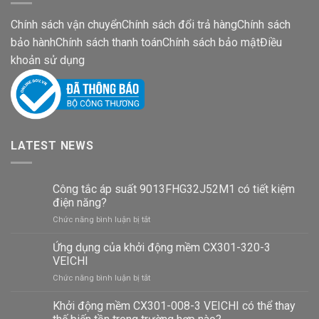
Chính sách vận chuyển
Chính sách đổi trả hàng
Chính sách
bảo hành
Chính sách thanh toán
Chính sách bảo mật
Điều
khoản sử dụng
LATEST NEWS
Công tắc áp suất 9013FHG32J52M1 có tiết kiệm
điện năng?
ở
Chức năng bình luận bị tắt
Công
tắc
Ứng dụng của khởi động mềm CX301-320-3
áp
VEICHI
suất
ở
Chức năng bình luận bị tắt
9013FHG32J52M1
Ứng
có
dụng
Khởi động mềm CX301-008-3 VEICHI có thể thay
tiết
của
kiệm