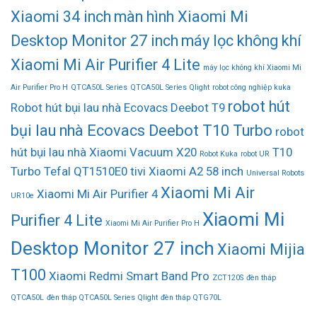
Xiaomi 34 inch
màn hình Xiaomi Mi
Desktop Monitor 27 inch
máy lọc không khí
Xiaomi Mi Air Purifier 4 Lite
máy lọc không khí Xiaomi Mi
Air Purifier Pro H
QTCA50L Series
QTCA50L Series Qlight
robot công nghiệp kuka
robot hút
Robot hút bụi lau nhà Ecovacs Deebot T9
bụi lau nhà Ecovacs Deebot T10 Turbo
robot
hút bụi lau nhà Xiaomi Vacuum X20
T10
Robot Kuka
robot UR
Turbo
Tefal QT1510E0
tivi Xiaomi A2 58 inch
Universal Robots
Xiaomi Mi Air
Xiaomi Mi Air Purifier 4
UR10e
Xiaomi Mi
Purifier 4 Lite
Xiaomi Mi Air Purifier Pro H
Desktop Monitor 27 inch
Xiaomi Mijia
T100
Xiaomi Redmi Smart Band Pro
ZCT120S
đèn tháp
QTCA50L
đèn tháp QTCA50L Series Qlight
đèn tháp QTG70L