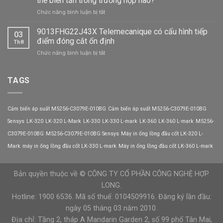
thế biến tần trong trường hợp nào?
khởi
điện
ở
Chức năng bình luận bị tắt
động
năng?
Khởi
mềm
động
9013FHG22J43X Telemecanique có cấu hình tiếp
CX301-
03
mềm
320-
điểm đóng cắt ổn định
Th8
CX301-
3
ở
Chức năng bình luận bị tắt
008-
VEICHI
9013FHG22J43X
3
Telemecanique
VEICHI
có
TAGS
có
cấu
thể
hình
thay
tiếp
thế
Cảm biến áp suất M5256-C3079E-010BG
Cảm biến áp suất M5256-C3079E-010BG
điểm
biến
đóng
Sensys
LK-320
LK-320 L-Mark
LK-330
LK-330 L-mark
LK-360
LK-360 L-mark
M5256-
tần
cắt
trong
C3079E-010BG
M5256-C3079E-010BG Sensys
Máy in ống lồng đầu cốt LK-320 L-
ổn
trường
định
Mark
máy in ống lồng đầu cốt LK-330 L-mark
Máy in ống lồng đầu cốt LK-360 L-mark
hợp
nào?
Bản quyền thuộc về © CÔNG TY CỔ PHẦN CÔNG NGHỆ HỢP
LONG.
Hotline: 1900 6536. Mã số thuế: 0104509916. Đăng ký lần đầu:
ngày 05 tháng 03 năm 2010.
Địa chỉ: Tầng 2, tháp A Mandarin Garden 2, số 99 phố Tân Mai,