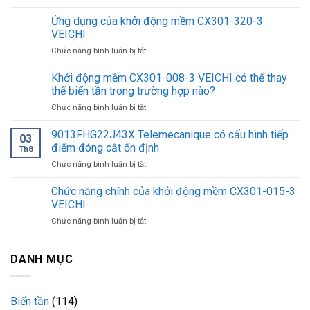
Công
tắc
Ứng dụng của khởi động mềm CX301-320-3
áp
VEICHI
suất
ở
Chức năng bình luận bị tắt
9013FHG32J52M1
Ứng
có
dụng
Khởi động mềm CX301-008-3 VEICHI có thể thay
tiết
của
kiệm
thế biến tần trong trường hợp nào?
khởi
điện
ở
Chức năng bình luận bị tắt
động
năng?
Khởi
mềm
động
9013FHG22J43X Telemecanique có cấu hình tiếp
CX301-
03
mềm
320-
điểm đóng cắt ổn định
Th8
CX301-
3
ở
Chức năng bình luận bị tắt
008-
VEICHI
9013FHG22J43X
3
Telemecanique
Chức năng chính của khởi động mềm CX301-015-3
VEICHI
có
có
VEICHI
cấu
thể
ở
Chức năng bình luận bị tắt
hình
thay
Chức
tiếp
thế
năng
điểm
biến
chính
DANH MỤC
đóng
tần
của
cắt
trong
khởi
ổn
trường
động
định
hợp
Biến tần
(114)
mềm
nào?