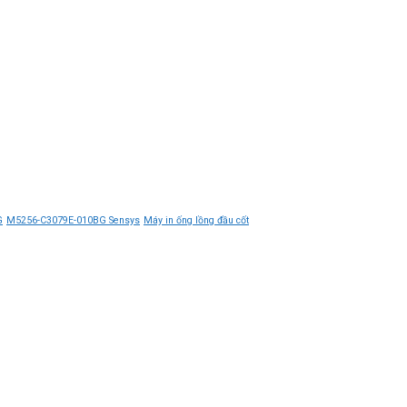
G
M5256-C3079E-010BG Sensys
Máy in ống lồng đầu cốt