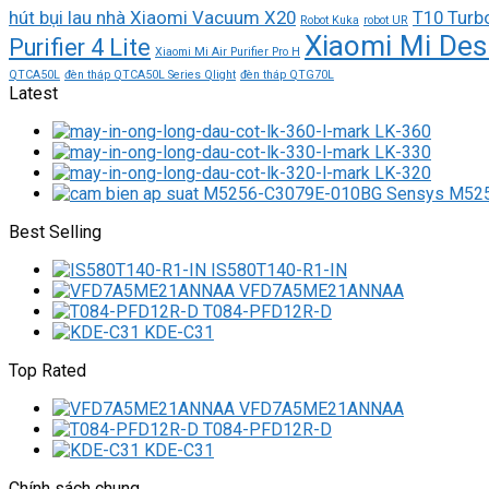
hút bụi lau nhà Xiaomi Vacuum X20
T10 Turb
Robot Kuka
robot UR
Xiaomi Mi Des
Purifier 4 Lite
Xiaomi Mi Air Purifier Pro H
QTCA50L
đèn tháp QTCA50L Series Qlight
đèn tháp QTG70L
Latest
LK-360
LK-330
LK-320
M525
Best Selling
IS580T140-R1-IN
VFD7A5ME21ANNAA
T084-PFD12R-D
KDE-C31
Top Rated
VFD7A5ME21ANNAA
T084-PFD12R-D
KDE-C31
Chính sách chung