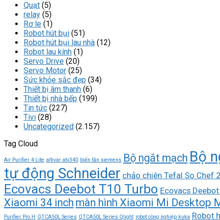
Quạt
(5)
relay
(5)
Rơ le
(1)
Robot hút bụi
(51)
Robot hút bụi lau nhà
(12)
Robot lau kính
(1)
Servo Drive
(20)
Servo Motor
(25)
Sức khỏe sắc đẹp
(34)
Thiết bị âm thanh
(6)
Thiết bị nhà bếp
(199)
Tin tức
(227)
Tivi
(28)
Uncategorized
(2.157)
Tag Cloud
Bộ n
Bộ ngắt mạch
Air Purifier 4 Lite
altivar atv340
biến tần siemens
tự động Schneider
chảo chiên Tefal So Chef
Ecovacs Deebot T10 Turbo
Ecovacs Deebot
Xiaomi 34 inch
màn hình Xiaomi Mi Desktop M
Robot h
Purifier Pro H
QTCA50L Series
QTCA50L Series Qlight
robot công nghiệp kuka