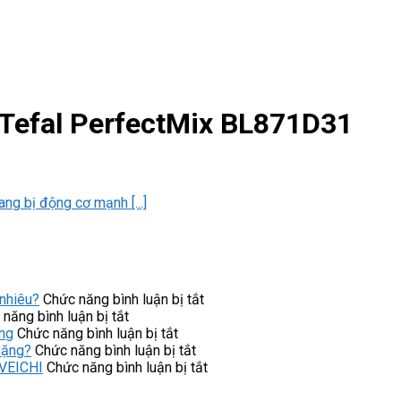
 Tefal PerfectMix BL871D31
g bị động cơ mạnh [...]
ở
nhiêu?
Chức năng bình luận bị tắt
ở
Máy
năng bình luận bị tắt
Ứng
ở
lọc
ng
Chức năng bình luận bị tắt
dụng
NC-
ở
nước
nặng?
Chức năng bình luận bị tắt
của
4PT
Khởi
Cuckoo
ở
 VEICHI
Chức năng bình luận bị tắt
khởi
NiSTRO
động
CP-
Lưu
động
góp
mềm
ERPV0901U/WHVNCV
ý