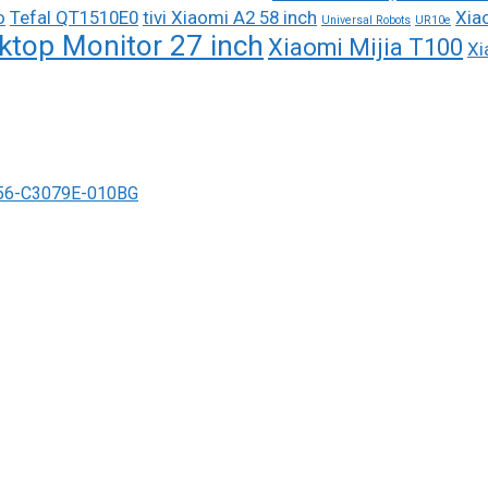
o
Tefal QT1510E0
tivi Xiaomi A2 58 inch
Xiao
Universal Robots
UR10e
ktop Monitor 27 inch
Xiaomi Mijia T100
Xi
6-C3079E-010BG