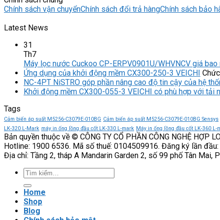
Chính sách vận chuyển
Chính sách đổi trả hàng
Chính sách bảo h
Latest News
31
Th7
Máy lọc nước Cuckoo CP-ERPV0901U/WHVNCV giá bao 
Ứng dụng của khởi động mềm CX300-250-3 VEICHI
Chức 
NC-4PT NiSTRO góp phần nâng cao độ tin cậy của hệ thố
Khởi động mềm CX300-055-3 VEICHI có phù hợp với tải 
Tags
Cảm biến áp suất M5256-C3079E-010BG
Cảm biến áp suất M5256-C3079E-010BG Sensys
LK-320 L-Mark
máy in ống lồng đầu cốt LK-330 L-mark
Máy in ống lồng đầu cốt LK-360 L-
Bản quyền thuộc về © CÔNG TY CỔ PHẦN CÔNG NGHỆ HỢP L
Hotline: 1900 6536. Mã số thuế: 0104509916. Đăng ký lần đầu:
Địa chỉ: Tầng 2, tháp A Mandarin Garden 2, số 99 phố Tân Mai, 
Tìm
kiếm:
Home
Shop
Blog