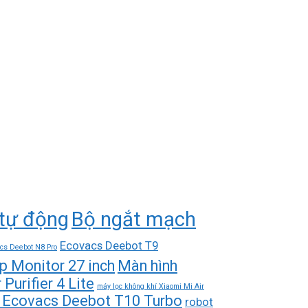
tự động
Bộ ngắt mạch
Ecovacs Deebot T9
cs Deebot N8 Pro
p Monitor 27 inch
Màn hình
Purifier 4 Lite
máy lọc không khí Xiaomi Mi Air
hà Ecovacs Deebot T10 Turbo
robot