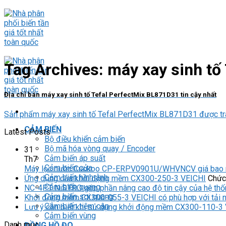
Skip
to
content
Tag Archives:
máy xay sinh tố
Địa chỉ bán máy xay sinh tố Tefal PerfectMix BL871D31 tin cậy nhất
Sản phẩm máy xay sinh tố Tefal PerfectMix BL871D31 được tran
CẢM BIẾN
Latest Posts
Bộ điều khiển cảm biến
Bộ mã hóa vòng quay / Encoder
31
Cảm biến áp suất
Th7
Cảm biến cửa
Máy lọc nước Cuckoo CP-ERPV0901U/WHVNCV giá bao 
Cảm biến hình ảnh
Ứng dụng của khởi động mềm CX300-250-3 VEICHI
Chức 
Cảm biến quang
NC-4PT NiSTRO góp phần nâng cao độ tin cậy của hệ thố
Cảm biến sợi quang
Khởi động mềm CX300-055-3 VEICHI có phù hợp với tải 
Cảm biến tiệm cận
Lưu ý cần biết khi sử dụng khởi động mềm CX300-110-3
Cảm biến vùng
Danh mục
ĐỒNG HỒ ĐO