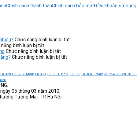
ành
Chính sách thanh toán
Chính sách bảo mật
Điều khoản sử dụng
ở
nhiêu?
Chức năng bình luận bị tắt
ở
Máy
năng bình luận bị tắt
Ứng
ở
lọc
ng
Chức năng bình luận bị tắt
dụng
NC-
ở
nước
nặng?
Chức năng bình luận bị tắt
của
4PT
Khởi
Cuckoo
khởi
NiSTRO
động
CP-
động
góp
mềm
ERPV0901U/WHVNCV
LK-320
LK-320 L-Mark
LK-330
LK-330 L-mark
LK-360
LK-360 L-mark
M5256-C3079E-010B
mềm
phần
CX300-
giá
mark
ONG.
CX300-
nâng
055-
bao
 ngày 05 tháng 03 năm 2010.
250-
cao
3
nhiêu?
Phường Tương Mai, TP. Hà Nội.
3
độ
VEICHI
VEICHI
tin
có
cậy
phù
của
hợp
hệ
với
thống
tải
nặng?