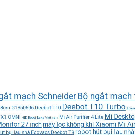
gắt mạch Schneider
Bộ ngắt mạch 
Deebot T10 Turbo
 28cm G1350696
Deebot T10
Ecova
Mi Deskto
 X1 OMNI
Mi Air Purifier 4 Lite
HIK Robot
kuka Việt nam
onitor 27 inch
máy lọc không khí Xiaomi Mi Air 
robot hút bụi lau n
út bụi lau nhà Ecovacs Deebot T9