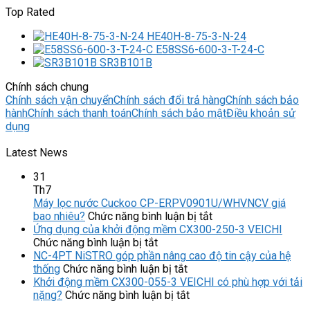
Top Rated
HE40H-8-75-3-N-24
E58SS6-600-3-T-24-C
SR3B101B
Chính sách chung
Chính sách vận chuyển
Chính sách đổi trả hàng
Chính sách bảo
hành
Chính sách thanh toán
Chính sách bảo mật
Điều khoản sử
dụng
Latest News
31
Th7
Máy lọc nước Cuckoo CP-ERPV0901U/WHVNCV giá
ở
bao nhiêu?
Chức năng bình luận bị tắt
Máy
Ứng dụng của khởi động mềm CX300-250-3 VEICHI
ở
lọc
Chức năng bình luận bị tắt
Ứng
nước
NC-4PT NiSTRO góp phần nâng cao độ tin cậy của hệ
dụng
ở
Cuckoo
thống
Chức năng bình luận bị tắt
của
NC-
CP-
Khởi động mềm CX300-055-3 VEICHI có phù hợp với tải
khởi
4PT
ở
ERPV0901U/WHVN
nặng?
Chức năng bình luận bị tắt
động
NiSTRO
Khởi
giá