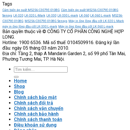
Tags
mềm
góp
động
bao
CX300-
phần
mềm
nhiêu?
Cảm biến áp suất M5256-C3079E-010BG
Cảm biến áp suất M5256-C3079E-010BG
250-
nâng
CX300-
Sensys
LK-320
LK-320 L-Mark
LK-330
LK-330 L-mark
LK-360
LK-360 L-mark
M5256-
3
cao
055-
C3079E-010BG
M5256-C3079E-010BG Sensys
Máy in ống lồng đầu cốt LK-320 L-Mark
VEICHI
độ
3
máy in ống lồng đầu cốt LK-330 L-mark
Máy in ống lồng đầu cốt LK-360 L-mark
Bản quyền thuộc về © CÔNG TY CỔ PHẦN CÔNG NGHỆ HỢP
tin
VEICHI
LONG.
cậy
có
Hotline: 1900 6536. Mã số thuế: 0104509916. Đăng ký lần
của
phù
đầu: ngày 05 tháng 03 năm 2010.
hệ
hợp
Địa chỉ: Tầng 2, tháp A Mandarin Garden 2, số 99 phố Tân Mai,
thống
với
Phường Tương Mai, TP. Hà Nội.
tải
nặng?
Tìm
kiếm:
Home
Shop
Blog
Chính sách bảo mật
Chính sách đổi trả
Chính sách vận chuyển
Chính sách bảo hành
Chính sách thanh toán
Điều khoản sử dụng