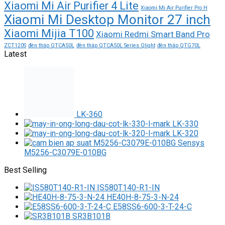
Xiaomi Mi Air Purifier 4 Lite
Xiaomi Mi Air Purifier Pro H
Xiaomi Mi Desktop Monitor 27 inch
Xiaomi Mijia T100
Xiaomi Redmi Smart Band Pro
ZCT120S
đèn tháp QTCA50L
đèn tháp QTCA50L Series Qlight
đèn tháp QTG70L
Latest
LK-360
LK-330
LK-320
M5256-C3079E-010BG
Best Selling
IS580T140-R1-IN
HE40H-8-75-3-N-24
E58SS6-600-3-T-24-C
SR3B101B