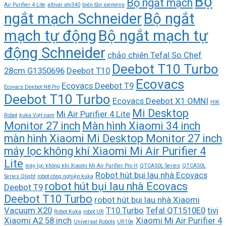
Bộ
Bộ ngắt mạch
Air Purifier 4 Lite
altivar atv340
biến tần siemens
ngắt mạch Schneider
Bộ ngắt
mạch tự động
Bộ ngắt mạch tự
động Schneider
chảo chiên Tefal So Chef
Deebot T10 Turbo
28cm G1350696
Deebot T10
Ecovacs
Ecovacs Deebot T9
Ecovacs Deebot N8 Pro
Deebot T10 Turbo
Ecovacs Deebot X1 OMNI
HIK
Mi Desktop
Mi Air Purifier 4 Lite
Robot
kuka Việt nam
Monitor 27 inch
Màn hình Xiaomi 34 inch
màn hình Xiaomi Mi Desktop Monitor 27 inch
máy lọc không khí Xiaomi Mi Air Purifier 4
Lite
máy lọc không khí Xiaomi Mi Air Purifier Pro H
QTCA50L Series
QTCA50L
Robot hút bụi lau nhà Ecovacs
Series Qlight
robot công nghiệp kuka
robot hút bụi lau nhà Ecovacs
Deebot T9
Deebot T10 Turbo
robot hút bụi lau nhà Xiaomi
Vacuum X20
T10 Turbo
Tefal QT1510E0
tivi
Robot Kuka
robot UR
Xiaomi A2 58 inch
Xiaomi Mi Air Purifier 4
Universal Robots
UR10e