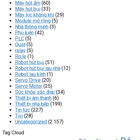
Máy hút ẩm
(60)
Máy hút bụi
(33)
Máy lọc không khí
(29)
Module mở rộng
(5)
Nhà thông minh
(3)
Phụ kiện
(42)
PLC
(5)
Quạt
(5)
relay
(5)
Rơ le
(1)
Robot hút bụi
(51)
Robot hút bụi lau nhà
(12)
Robot lau kính
(1)
Servo Drive
(20)
Servo Motor
(25)
Sức khỏe sắc đẹp
(34)
Thiết bị âm thanh
(6)
Thiết bị nhà bếp
(199)
Tin tức
(227)
Tivi
(28)
Uncategorized
(2.157)
Tag Cloud