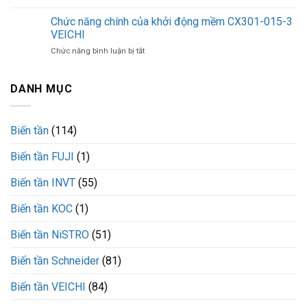
9013FHG22J43X
3
Telemecanique
Chức năng chính của khởi động mềm CX301-015-3
VEICHI
có
có
VEICHI
cấu
thể
ở
Chức năng bình luận bị tắt
hình
thay
Chức
tiếp
thế
năng
điểm
biến
chính
DANH MỤC
đóng
tần
của
cắt
trong
khởi
ổn
trường
động
định
hợp
Biến tần
(114)
mềm
nào?
CX301-
Biến tần FUJI
(1)
015-
3
VEICHI
Biến tần INVT
(55)
Biến tần KOC
(1)
Biến tần NiSTRO
(51)
Biến tần Schneider
(81)
Biến tần VEICHI
(84)