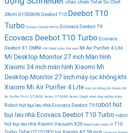
động Schneider
chảo chiên Tefal So Chef
Deebot T10
28cm G1350696
Deebot T10
Turbo
Ecovacs Deebot T9
Ecovacs Deebot N8 Pro
Ecovacs Deebot T10 Turbo
Ecovacs
Deebot X1 OMNI
Mi Air Purifier 4 Lite
HIK Robot
kuka Việt nam
Mi Desktop Monitor 27 inch
Màn hình
Xiaomi 34 inch
màn hình Xiaomi Mi
Desktop Monitor 27 inch
máy lọc không khí
Xiaomi Mi Air Purifier 4 Lite
máy lọc không khí Xiaomi Mi
Air Purifier Pro H
QTCA50L Series
QTCA50L Series Qlight
robot công nghiệp kuka
robot hút
Robot hút bụi lau nhà Ecovacs Deebot T9
bụi lau nhà Ecovacs Deebot T10 Turbo
robot
hút bụi lau nhà Xiaomi Vacuum X20
T10
Robot Kuka
robot UR
Turbo
Tefal QT1510E0
tivi Xiaomi A2 58 inch
Universal Robots