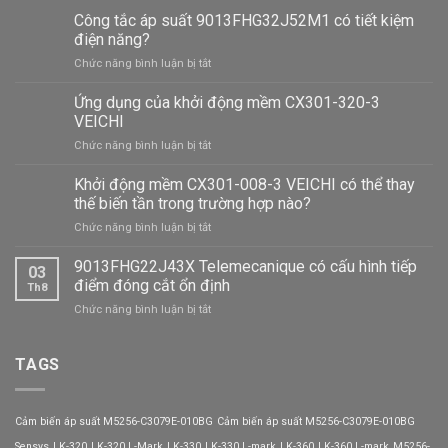
Công tắc áp suất 9013FHG32J52M1 có tiết kiệm
điện năng?
ở
Chức năng bình luận bị tắt
Công
tắc
Ứng dụng của khởi động mềm CX301-320-3
áp
VEICHI
suất
ở
Chức năng bình luận bị tắt
9013FHG32J52M1
Ứng
có
dụng
Khởi động mềm CX301-008-3 VEICHI có thể thay
tiết
của
kiệm
thế biến tần trong trường hợp nào?
khởi
điện
ở
Chức năng bình luận bị tắt
động
năng?
Khởi
mềm
động
9013FHG22J43X Telemecanique có cấu hình tiếp
CX301-
03
mềm
320-
điểm đóng cắt ổn định
Th8
CX301-
3
ở
Chức năng bình luận bị tắt
008-
VEICHI
9013FHG22J43X
3
Telemecanique
VEICHI
có
TAGS
có
cấu
thể
hình
thay
tiếp
thế
Cảm biến áp suất M5256-C3079E-010BG
Cảm biến áp suất M5256-C3079E-010BG
điểm
biến
đóng
Sensys
LK-320
LK-320 L-Mark
LK-330
LK-330 L-mark
LK-360
LK-360 L-mark
M5256-
tần