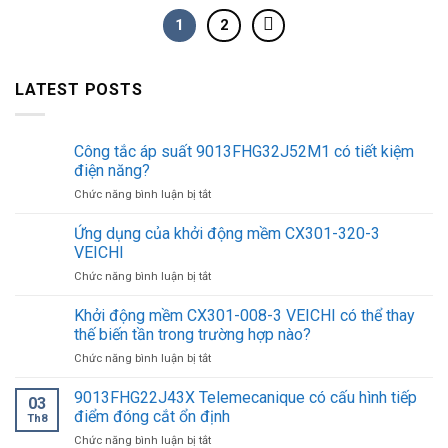
1
2
LATEST POSTS
Công tắc áp suất 9013FHG32J52M1 có tiết kiệm
điện năng?
ở
Chức năng bình luận bị tắt
Công
tắc
Ứng dụng của khởi động mềm CX301-320-3
áp
VEICHI
suất
ở
Chức năng bình luận bị tắt
9013FHG32J52M1
Ứng
có
dụng
Khởi động mềm CX301-008-3 VEICHI có thể thay
tiết
của
kiệm
thế biến tần trong trường hợp nào?
khởi
điện
ở
Chức năng bình luận bị tắt
động
năng?
Khởi
mềm
động
9013FHG22J43X Telemecanique có cấu hình tiếp
CX301-
03
mềm
320-
điểm đóng cắt ổn định
Th8
CX301-
3
ở
Chức năng bình luận bị tắt
008-
VEICHI