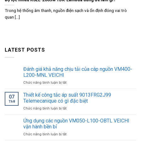
Trong hệ thống âm thanh, nguồn điện sạch và ổn định đóng vai trò
quan [...]
LATEST POSTS
Đánh giá khả năng chịu tải của cáp nguồn VM400-
L200-MNL VEICHI
ở
Chức năng bình luận bị tắt
Đánh
giá
Thiết kế công tắc áp suất 9013FRG2J99
07
khả
Telemecanique có gì đặc biệt
Th8
năng
ở
Chức năng bình luận bị tắt
chịu
Thiết
tải
kế
Ứng dụng các nguồn VM050-L100-OBTL VEICHI
của
công
cáp
vận hành bền bỉ
tắc
nguồn
ở
Chức năng bình luận bị tắt
áp
VM400-
Ứng
suất