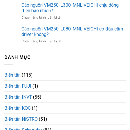
L200-
dụng
Cáp nguồn VM250-L300-MNL VEICHI chịu dòng
9013FRG2J99
MNL
các
Telemecanique
điện bao nhiêu?
VEICHI
nguồn
có
ở
Chức năng bình luận bị tắt
VM050-
gì
Cáp
L100-
đặc
nguồn
Cáp nguồn VM250-L080-MNL VEICHI có đầu cắm
OBTL
biệt
VM250-
VEICHI
driver không?
L300-
vận
ở
Chức năng bình luận bị tắt
MNL
hành
Cáp
VEICHI
bền
nguồn
chịu
bỉ
VM250-
DANH MỤC
dòng
L080-
điện
MNL
bao
VEICHI
nhiêu?
Biến tần
(115)
có
đầu
Biến tần FUJI
(1)
cắm
driver
không?
Biến tần INVT
(55)
Biến tần KOC
(1)
Biến tần NiSTRO
(51)