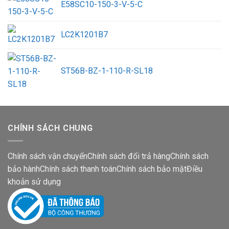
E58SC10-150-3-V-5-C
LC2K1201B7
ST56B-BZ-1-110-R-SL18
CHÍNH SÁCH CHUNG
Chính sách vận chuyển
Chính sách đổi trả hàng
Chính sách
bảo hành
Chính sách thanh toán
Chính sách bảo mật
Điều
khoản sử dụng