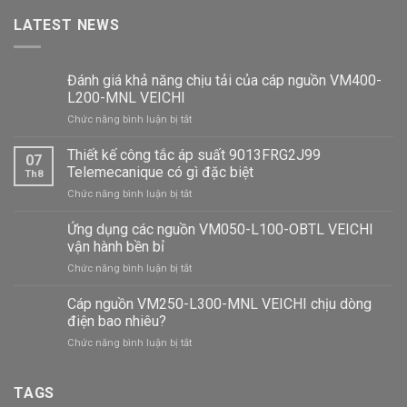
LATEST NEWS
Đánh giá khả năng chịu tải của cáp nguồn VM400-
L200-MNL VEICHI
ở
Chức năng bình luận bị tắt
Đánh
giá
Thiết kế công tắc áp suất 9013FRG2J99
07
khả
Telemecanique có gì đặc biệt
Th8
năng
ở
Chức năng bình luận bị tắt
chịu
Thiết
tải
kế
Ứng dụng các nguồn VM050-L100-OBTL VEICHI
của
công
cáp
vận hành bền bỉ
tắc
nguồn
ở
Chức năng bình luận bị tắt
áp
VM400-
Ứng
suất
L200-
dụng
Cáp nguồn VM250-L300-MNL VEICHI chịu dòng
9013FRG2J99
MNL
các
Telemecanique
điện bao nhiêu?
VEICHI
nguồn
có
ở
Chức năng bình luận bị tắt
VM050-
gì
Cáp
L100-
đặc
nguồn
OBTL
biệt
VM250-
TAGS
VEICHI
L300-
vận