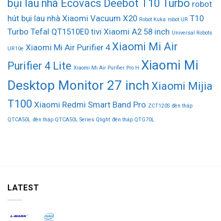
bụi lau nhà Ecovacs Deebot T10 Turbo
robot
hút bụi lau nhà Xiaomi Vacuum X20
T10
Robot Kuka
robot UR
Turbo
Tefal QT1510E0
tivi Xiaomi A2 58 inch
Universal Robots
Xiaomi Mi Air
Xiaomi Mi Air Purifier 4
UR10e
Xiaomi Mi
Purifier 4 Lite
Xiaomi Mi Air Purifier Pro H
Desktop Monitor 27 inch
Xiaomi Mijia
T100
Xiaomi Redmi Smart Band Pro
ZCT120S
đèn tháp
QTCA50L
đèn tháp QTCA50L Series Qlight
đèn tháp QTG70L
LATEST