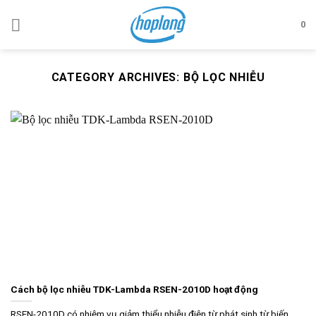
Skip
to
0
content
CATEGORY ARCHIVES:
BỘ LỌC NHIỄU
Cách bộ lọc nhiễu TDK-Lambda RSEN-2010D hoạt động
RSEN-2010D có nhiệm vụ giảm thiểu nhiễu điện từ phát sinh từ biến