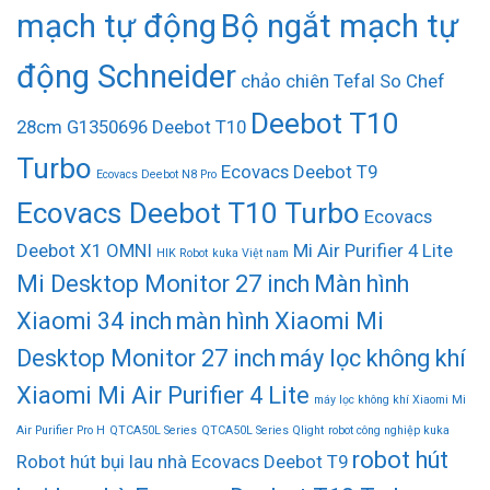
mạch tự động
Bộ ngắt mạch tự
động Schneider
chảo chiên Tefal So Chef
Deebot T10
28cm G1350696
Deebot T10
Turbo
Ecovacs Deebot T9
Ecovacs Deebot N8 Pro
Ecovacs Deebot T10 Turbo
Ecovacs
Deebot X1 OMNI
Mi Air Purifier 4 Lite
HIK Robot
kuka Việt nam
Mi Desktop Monitor 27 inch
Màn hình
Xiaomi 34 inch
màn hình Xiaomi Mi
Desktop Monitor 27 inch
máy lọc không khí
Xiaomi Mi Air Purifier 4 Lite
máy lọc không khí Xiaomi Mi
Air Purifier Pro H
QTCA50L Series
QTCA50L Series Qlight
robot công nghiệp kuka
robot hút
Robot hút bụi lau nhà Ecovacs Deebot T9