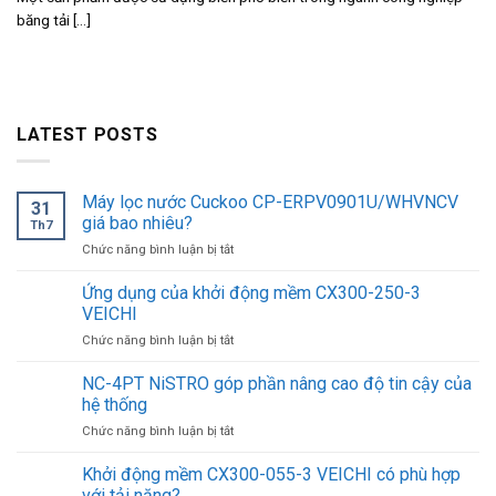
băng tải [...]
LATEST POSTS
Máy lọc nước Cuckoo CP-ERPV0901U/WHVNCV
31
giá bao nhiêu?
Th7
ở
Chức năng bình luận bị tắt
Máy
lọc
Ứng dụng của khởi động mềm CX300-250-3
nước
VEICHI
Cuckoo
ở
Chức năng bình luận bị tắt
CP-
Ứng
ERPV0901U/WHVNCV
dụng
NC-4PT NiSTRO góp phần nâng cao độ tin cậy của
giá
của
bao
hệ thống
khởi
nhiêu?
ở
Chức năng bình luận bị tắt
động
NC-
mềm
4PT
Khởi động mềm CX300-055-3 VEICHI có phù hợp
CX300-
NiSTRO
250-
với tải nặng?