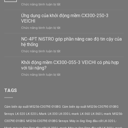
ở
Chức năng bình luận bị tắt
Máy
lọc
Ứng dụng của khởi động mềm CX300-250-3
nước
VEICHI
Cuckoo
ở
Chức năng bình luận bị tắt
CP-
Ứng
ERPV0901U/WHVNCV
dụng
NC-4PT NiSTRO góp phần nâng cao độ tin cậy của
giá
của
bao
hệ thống
khởi
nhiêu?
ở
Chức năng bình luận bị tắt
động
NC-
mềm
4PT
Khởi động mềm CX300-055-3 VEICHI có phù hợp
CX300-
NiSTRO
250-
với tải nặng?
góp
3
ở
Chức năng bình luận bị tắt
phần
VEICHI
Khởi
nâng
động
cao
mềm
TAGS
độ
CX300-
tin
055-
cậy
3
của
Cảm biến áp suất M5256-C3079E-010BG
Cảm biến áp suất M5256-C3079E-010BG
VEICHI
hệ
có
Sensys
LK-320
LK-320 L-Mark
LK-330
LK-330 L-mark
LK-360
LK-360 L-mark
M5256-
thống
phù
C3079E-010BG
M5256-C3079E-010BG Sensys
Máy in ống lồng đầu cốt LK-320 L-
hợp
với