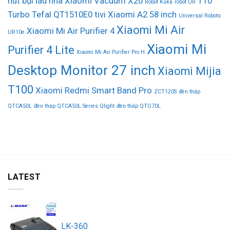
hút bụi lau nhà Xiaomi Vacuum X20
T10
Robot Kuka
robot UR
Turbo
Tefal QT1510E0
tivi Xiaomi A2 58 inch
Universal Robots
Xiaomi Mi Air
Xiaomi Mi Air Purifier 4
UR10e
Xiaomi Mi
Purifier 4 Lite
Xiaomi Mi Air Purifier Pro H
Desktop Monitor 27 inch
Xiaomi Mijia
T100
Xiaomi Redmi Smart Band Pro
ZCT120S
đèn tháp
QTCA50L
đèn tháp QTCA50L Series Qlight
đèn tháp QTG70L
LATEST
LK-360