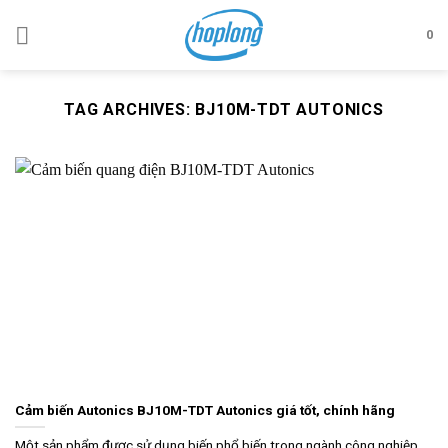
Skip
to
0
content
TAG ARCHIVES:
BJ10M-TDT AUTONICS
Cảm biến Autonics BJ10M-TDT Autonics giá tốt, chính hãng
Một sản phẩm được sử dụng biến phổ biến trong ngành công nghiệp