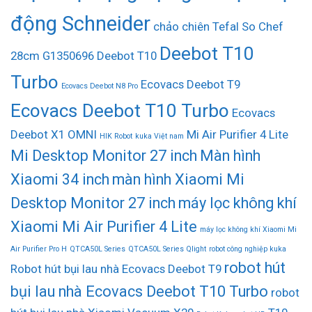
động Schneider
chảo chiên Tefal So Chef
Deebot T10
28cm G1350696
Deebot T10
Turbo
Ecovacs Deebot T9
Ecovacs Deebot N8 Pro
Ecovacs Deebot T10 Turbo
Ecovacs
Deebot X1 OMNI
Mi Air Purifier 4 Lite
HIK Robot
kuka Việt nam
Mi Desktop Monitor 27 inch
Màn hình
Xiaomi 34 inch
màn hình Xiaomi Mi
Desktop Monitor 27 inch
máy lọc không khí
Xiaomi Mi Air Purifier 4 Lite
máy lọc không khí Xiaomi Mi
Air Purifier Pro H
QTCA50L Series
QTCA50L Series Qlight
robot công nghiệp kuka
robot hút
Robot hút bụi lau nhà Ecovacs Deebot T9
bụi lau nhà Ecovacs Deebot T10 Turbo
robot