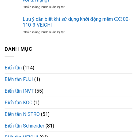
góp
3
ở
Chức năng bình luận bị tắt
phần
VEICHI
Khởi
nâng
động
Lưu ý cần biết khi sử dụng khởi động mềm CX300-
cao
mềm
độ
110-3 VEICHI
CX300-
tin
ở
Chức năng bình luận bị tắt
055-
cậy
Lưu
3
của
ý
VEICHI
hệ
cần
DANH MỤC
có
thống
biết
phù
khi
hợp
sử
với
Biến tần
(114)
dụng
tải
khởi
nặng?
Biến tần FUJI
(1)
động
mềm
CX300-
Biến tần INVT
(55)
110-
3
Biến tần KOC
(1)
VEICHI
Biến tần NiSTRO
(51)
Biến tần Schneider
(81)