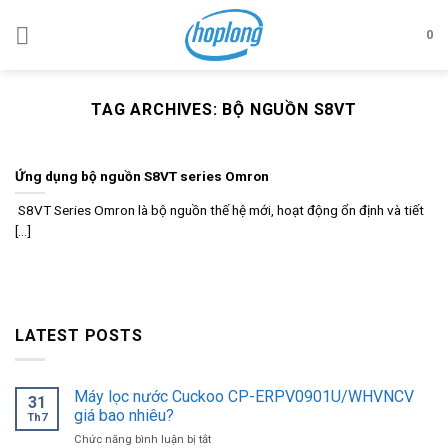
Skip
to
0
content
TAG ARCHIVES:
BỘ NGUỒN S8VT
Ứng dụng bộ nguồn S8VT series Omron
S8VT Series Omron là bộ nguồn thế hệ mới, hoạt động ổn định và tiết
[...]
LATEST POSTS
Máy lọc nước Cuckoo CP-ERPV0901U/WHVNCV
31
giá bao nhiêu?
Th7
ở
Chức năng bình luận bị tắt