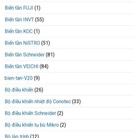
khởi
nặng?
Biến tần FUJI
(1)
động
mềm
CX300-
Biến tần INVT
(55)
110-
3
Biến tần KOC
(1)
VEICHI
Biến tần NiSTRO
(51)
Biến tần Schneider
(81)
Biến tần VEICHI
(84)
bien-tan-V20
(9)
Bộ điều khiển
(26)
Bộ điều khiển nhiệt độ Conotec
(33)
Bộ điều khiển Schneider
(2)
Bộ điều khiển tụ bù Mikro
(2)
Bộ lập trình
(12)