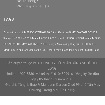
với tải nặng?
góp
3
ở
Chức năng bình luận bị tắt
phần
VEICHI
Khởi
nâng
động
cao
mềm
TAGS
độ
CX300-
tin
055-
cậy
3
của
Cảm biến áp suất M5256-C3079E-010BG
Cảm biến áp suất M5256-C3079E-010BG
VEICHI
hệ
có
Sensys
LK-320
LK-320 L-Mark
LK-330
LK-330 L-mark
LK-360
LK-360 L-mark
M5256-
thống
phù
C3079E-010BG
M5256-C3079E-010BG Sensys
Máy in ống lồng đầu cốt LK-320 L-
hợp
với
Mark
máy in ống lồng đầu cốt LK-330 L-mark
Máy in ống lồng đầu cốt LK-360 L-mark
tải
nặng?
Bản quyền thuộc về © CÔNG TY CỔ PHẦN CÔNG NGHỆ HỢP
LONG.
Hotline: 1900 6536. Mã số thuế: 0104509916. Đăng ký lần đầu:
ngày 05 tháng 03 năm 2010.
Địa chỉ: Tầng 2, tháp A Mandarin Garden 2, số 99 phố Tân Mai,
Phường Tương Mai, TP. Hà Nội.