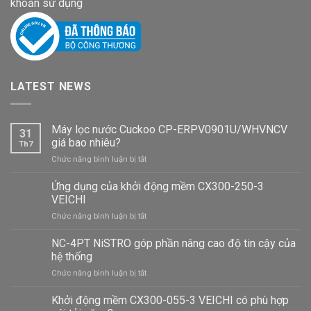
khoản sử dụng
LATEST NEWS
Máy lọc nước Cuckoo CP-ERPV0901U/WHVNCV
31
giá bao nhiêu?
Th7
ở
Chức năng bình luận bị tắt
Máy
lọc
Ứng dụng của khởi động mềm CX300-250-3
nước
VEICHI
Cuckoo
ở
Chức năng bình luận bị tắt
CP-
Ứng
ERPV0901U/WHVNCV
dụng
NC-4PT NiSTRO góp phần nâng cao độ tin cậy của
giá
của
bao
hệ thống
khởi
nhiêu?
ở
Chức năng bình luận bị tắt
động
NC-
mềm
4PT
Khởi động mềm CX300-055-3 VEICHI có phù hợp
CX300-
NiSTRO
250-