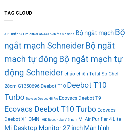
TAG CLOUD
Bộ
Bộ ngắt mạch
Air Purifier 4 Lite
altivar atv340
biến tần siemens
ngắt mạch Schneider
Bộ ngắt
mạch tự động
Bộ ngắt mạch tự
động Schneider
chảo chiên Tefal So Chef
Deebot T10
28cm G1350696
Deebot T10
Turbo
Ecovacs Deebot T9
Ecovacs Deebot N8 Pro
Ecovacs Deebot T10 Turbo
Ecovacs
Deebot X1 OMNI
Mi Air Purifier 4 Lite
HIK Robot
kuka Việt nam
Mi Desktop Monitor 27 inch
Màn hình