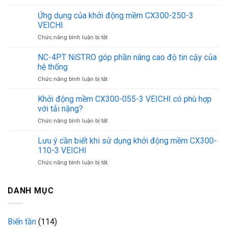
Máy
lọc
Ứng dụng của khởi động mềm CX300-250-3
nước
VEICHI
Cuckoo
ở
Chức năng bình luận bị tắt
CP-
Ứng
ERPV0901U/WHVNCV
dụng
NC-4PT NiSTRO góp phần nâng cao độ tin cậy của
giá
của
bao
hệ thống
khởi
nhiêu?
ở
Chức năng bình luận bị tắt
động
NC-
mềm
4PT
Khởi động mềm CX300-055-3 VEICHI có phù hợp
CX300-
NiSTRO
250-
với tải nặng?
góp
3
ở
Chức năng bình luận bị tắt
phần
VEICHI
Khởi
nâng
động
Lưu ý cần biết khi sử dụng khởi động mềm CX300-
cao
mềm
độ
110-3 VEICHI
CX300-
tin
ở
Chức năng bình luận bị tắt
055-
cậy
Lưu
3
của
ý
VEICHI
hệ
cần
DANH MỤC
có
thống
biết
phù
khi
hợp
sử
với
Biến tần
(114)
dụng
tải