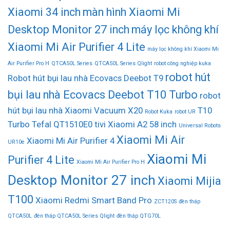
Xiaomi 34 inch
màn hình Xiaomi Mi
Desktop Monitor 27 inch
máy lọc không khí
Xiaomi Mi Air Purifier 4 Lite
máy lọc không khí Xiaomi Mi
Air Purifier Pro H
QTCA50L Series
QTCA50L Series Qlight
robot công nghiệp kuka
robot hút
Robot hút bụi lau nhà Ecovacs Deebot T9
bụi lau nhà Ecovacs Deebot T10 Turbo
robot
hút bụi lau nhà Xiaomi Vacuum X20
T10
Robot Kuka
robot UR
Turbo
Tefal QT1510E0
tivi Xiaomi A2 58 inch
Universal Robots
Xiaomi Mi Air
Xiaomi Mi Air Purifier 4
UR10e
Xiaomi Mi
Purifier 4 Lite
Xiaomi Mi Air Purifier Pro H
Desktop Monitor 27 inch
Xiaomi Mijia
T100
Xiaomi Redmi Smart Band Pro
ZCT120S
đèn tháp
QTCA50L
đèn tháp QTCA50L Series Qlight
đèn tháp QTG70L