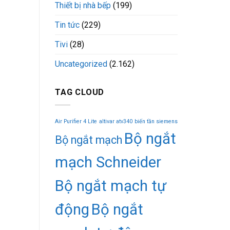
Thiết bị nhà bếp
(199)
Tin tức
(229)
Tivi
(28)
Uncategorized
(2.162)
TAG CLOUD
Air Purifier 4 Lite
altivar atv340
biến tần siemens
Bộ ngắt
Bộ ngắt mạch
mạch Schneider
Bộ ngắt mạch tự
động
Bộ ngắt