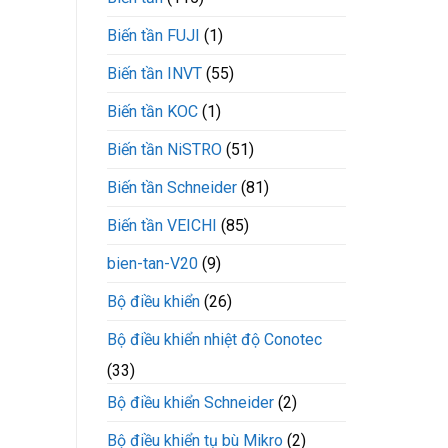
trường
làm
Biến tần FUJI
(1)
việc
liên
tục
Biến tần INVT
(55)
Biến tần KOC
(1)
Biến tần NiSTRO
(51)
Biến tần Schneider
(81)
Biến tần VEICHI
(85)
bien-tan-V20
(9)
Bộ điều khiển
(26)
Bộ điều khiển nhiệt độ Conotec
(33)
Bộ điều khiển Schneider
(2)
Bộ điều khiển tụ bù Mikro
(2)