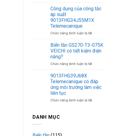
Các
chịu
tính
tải
Công dụng của công tắc
năng
điện
áp suất
quan
áp
9013FHG34J55M1X
trọng
cực
Telemecanique
của
cao
biến
ở
Chức năng bình luận bị tắt
tần
Công
AC600F-
dụng
Biến tần GS270-T3-075K
T4-
của
VEICHI có tiết kiệm điện
015G/018P
công
năng?
Veichi
tắc
ở
Chức năng bình luận bị tắt
áp
Biến
suất
tần
9013FHG34J55M1X
9013FHG39J68X
GS270-
Telemecanique
Telemecanique có đáp
T3-
ứng môi trường làm việc
075K
liên tục
VEICHI
có
ở
Chức năng bình luận bị tắt
tiết
9013FHG39J68X
kiệm
Telemecanique
điện
có
DANH MỤC
năng?
đáp
ứng
môi
Biến tần
(115)