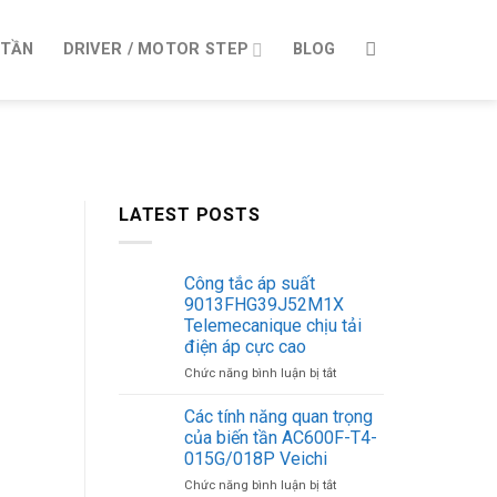
 TẦN
DRIVER / MOTOR STEP
BLOG
LATEST POSTS
Công tắc áp suất
9013FHG39J52M1X
Telemecanique chịu tải
điện áp cực cao
ở
Chức năng bình luận bị tắt
Công
tắc
Các tính năng quan trọng
áp
của biến tần AC600F-T4-
suất
015G/018P Veichi
9013FHG39J52M1X
ở
Chức năng bình luận bị tắt
Telemecanique