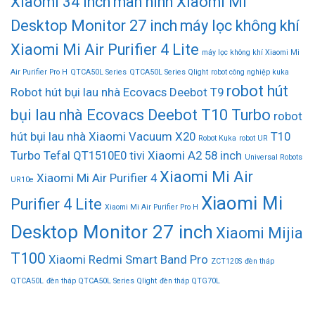
Xiaomi 34 inch
màn hình Xiaomi Mi
Desktop Monitor 27 inch
máy lọc không khí
Xiaomi Mi Air Purifier 4 Lite
máy lọc không khí Xiaomi Mi
Air Purifier Pro H
QTCA50L Series
QTCA50L Series Qlight
robot công nghiệp kuka
robot hút
Robot hút bụi lau nhà Ecovacs Deebot T9
bụi lau nhà Ecovacs Deebot T10 Turbo
robot
hút bụi lau nhà Xiaomi Vacuum X20
T10
Robot Kuka
robot UR
Turbo
Tefal QT1510E0
tivi Xiaomi A2 58 inch
Universal Robots
Xiaomi Mi Air
Xiaomi Mi Air Purifier 4
UR10e
Xiaomi Mi
Purifier 4 Lite
Xiaomi Mi Air Purifier Pro H
Desktop Monitor 27 inch
Xiaomi Mijia
T100
Xiaomi Redmi Smart Band Pro
ZCT120S
đèn tháp
QTCA50L
đèn tháp QTCA50L Series Qlight
đèn tháp QTG70L