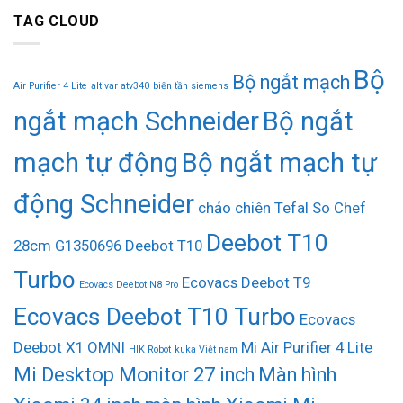
TAG CLOUD
Bộ
Bộ ngắt mạch
Air Purifier 4 Lite
altivar atv340
biến tần siemens
ngắt mạch Schneider
Bộ ngắt
mạch tự động
Bộ ngắt mạch tự
động Schneider
chảo chiên Tefal So Chef
Deebot T10
28cm G1350696
Deebot T10
Turbo
Ecovacs Deebot T9
Ecovacs Deebot N8 Pro
Ecovacs Deebot T10 Turbo
Ecovacs
Deebot X1 OMNI
Mi Air Purifier 4 Lite
HIK Robot
kuka Việt nam
Mi Desktop Monitor 27 inch
Màn hình