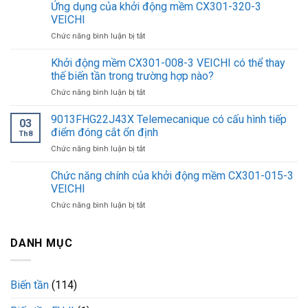
tắc
Ứng dụng của khởi động mềm CX301-320-3
áp
VEICHI
suất
ở
Chức năng bình luận bị tắt
9013FHG32J52M1
Ứng
có
dụng
Khởi động mềm CX301-008-3 VEICHI có thể thay
tiết
của
kiệm
thế biến tần trong trường hợp nào?
khởi
điện
ở
Chức năng bình luận bị tắt
động
năng?
Khởi
mềm
động
9013FHG22J43X Telemecanique có cấu hình tiếp
CX301-
03
mềm
320-
điểm đóng cắt ổn định
Th8
CX301-
3
ở
Chức năng bình luận bị tắt
008-
VEICHI
9013FHG22J43X
3
Telemecanique
Chức năng chính của khởi động mềm CX301-015-3
VEICHI
có
có
VEICHI
cấu
thể
ở
Chức năng bình luận bị tắt
hình
thay
Chức
tiếp
thế
năng
điểm
biến
chính
DANH MỤC
đóng
tần
của
cắt
trong
khởi
ổn
trường
động
định
hợp
Biến tần
(114)
mềm
nào?
CX301-