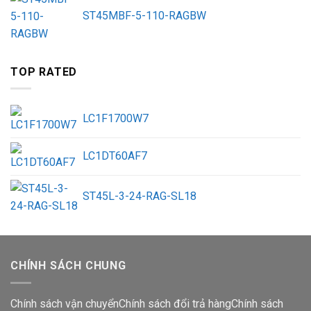
ST45MBF-5-110-RAGBW
TOP RATED
LC1F1700W7
LC1DT60AF7
ST45L-3-24-RAG-SL18
CHÍNH SÁCH CHUNG
Chính sách vận chuyển
Chính sách đổi trả hàng
Chính sách