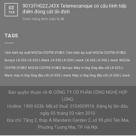
động
9013FHG22J43X Telemecanique có cấu hình tiếp
CX301-
03
mềm
320-
điểm đóng cắt ổn định
Th8
CX301-
3
ở
Chức năng bình luận bị tắt
008-
VEICHI
9013FHG22J43X
3
Telemecanique
VEICHI
có
TAGS
có
cấu
thể
hình
thay
tiếp
thế
Cảm biến áp suất M5256-C3079E-010BG
Cảm biến áp suất M5256-C3079E-010BG
điểm
biến
đóng
Sensys
LK-320
LK-320 L-Mark
LK-330
LK-330 L-mark
LK-360
LK-360 L-mark
M5256-
tần
cắt
trong
C3079E-010BG
M5256-C3079E-010BG Sensys
Máy in ống lồng đầu cốt LK-320 L-
ổn
trường
định
Mark
máy in ống lồng đầu cốt LK-330 L-mark
Máy in ống lồng đầu cốt LK-360 L-mark
hợp
nào?
Bản quyền thuộc về © CÔNG TY CỔ PHẦN CÔNG NGHỆ HỢP
LONG.
Hotline: 1900 6536. Mã số thuế: 0104509916. Đăng ký lần đầu:
ngày 05 tháng 03 năm 2010.
Địa chỉ: Tầng 2, tháp A Mandarin Garden 2, số 99 phố Tân Mai,
Phường Tương Mai, TP. Hà Nội.