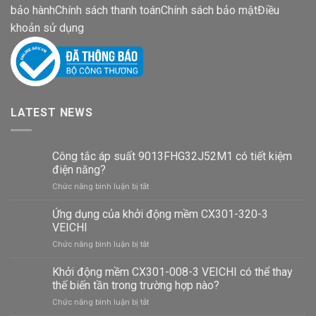
bảo hành
Chính sách thanh toán
Chính sách bảo mật
Điều
khoản sử dụng
LATEST NEWS
Công tắc áp suất 9013FHG32J52M1 có tiết kiệm
điện năng?
ở
Chức năng bình luận bị tắt
Công
tắc
Ứng dụng của khởi động mềm CX301-320-3
áp
VEICHI
suất
ở
Chức năng bình luận bị tắt
9013FHG32J52M1
Ứng
có
dụng
Khởi động mềm CX301-008-3 VEICHI có thể thay
tiết
của
kiệm
thế biến tần trong trường hợp nào?
khởi
điện
ở
Chức năng bình luận bị tắt
động
năng?
Khởi
mềm