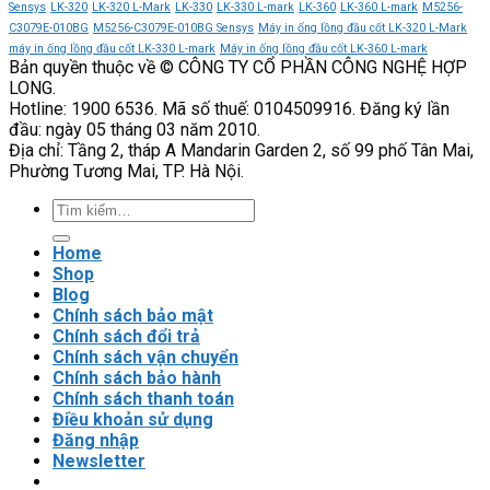
có
cấu
Sensys
LK-320
LK-320 L-Mark
LK-330
LK-330 L-mark
LK-360
LK-360 L-mark
M5256-
thể
hình
C3079E-010BG
M5256-C3079E-010BG Sensys
Máy in ống lồng đầu cốt LK-320 L-Mark
thay
tiếp
máy in ống lồng đầu cốt LK-330 L-mark
Máy in ống lồng đầu cốt LK-360 L-mark
Bản quyền thuộc về © CÔNG TY CỔ PHẦN CÔNG NGHỆ HỢP
thế
điểm
LONG.
biến
đóng
Hotline: 1900 6536. Mã số thuế: 0104509916. Đăng ký lần
tần
cắt
đầu: ngày 05 tháng 03 năm 2010.
trong
ổn
Địa chỉ: Tầng 2, tháp A Mandarin Garden 2, số 99 phố Tân Mai,
trường
định
Phường Tương Mai, TP. Hà Nội.
hợp
nào?
Tìm
kiếm:
Home
Shop
Blog
Chính sách bảo mật
Chính sách đổi trả
Chính sách vận chuyển
Chính sách bảo hành
Chính sách thanh toán
Điều khoản sử dụng
Đăng nhập
Newsletter