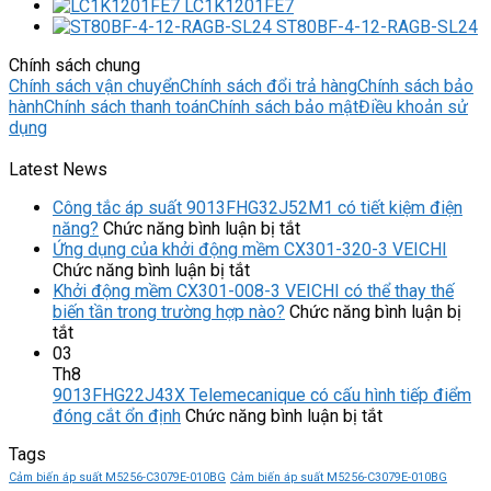
LC1K1201FE7
ST80BF-4-12-RAGB-SL24
Chính sách chung
Chính sách vận chuyển
Chính sách đổi trả hàng
Chính sách bảo
hành
Chính sách thanh toán
Chính sách bảo mật
Điều khoản sử
dụng
Latest News
Công tắc áp suất 9013FHG32J52M1 có tiết kiệm điện
ở
năng?
Chức năng bình luận bị tắt
Công
Ứng dụng của khởi động mềm CX301-320-3 VEICHI
ở
tắc
Chức năng bình luận bị tắt
Ứng
áp
Khởi động mềm CX301-008-3 VEICHI có thể thay thế
dụng
suất
biến tần trong trường hợp nào?
Chức năng bình luận bị
ở
của
9013FHG32J52M1
tắt
Khởi
khởi
có
03
động
động
tiết
Th8
mềm
mềm
kiệm
9013FHG22J43X Telemecanique có cấu hình tiếp điểm
CX301-
CX301-
điện
ở
đóng cắt ổn định
Chức năng bình luận bị tắt
008-
320-
năng?
9013FHG22J
Tags
3
3
Telemecaniqu
VEICHI
VEICHI
có
Cảm biến áp suất M5256-C3079E-010BG
Cảm biến áp suất M5256-C3079E-010BG