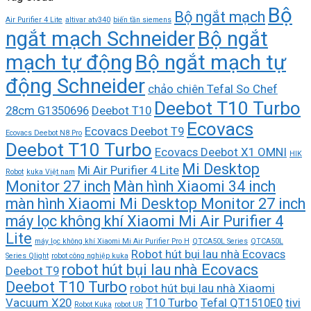
Bộ
Bộ ngắt mạch
Air Purifier 4 Lite
altivar atv340
biến tần siemens
ngắt mạch Schneider
Bộ ngắt
mạch tự động
Bộ ngắt mạch tự
động Schneider
chảo chiên Tefal So Chef
Deebot T10 Turbo
28cm G1350696
Deebot T10
Ecovacs
Ecovacs Deebot T9
Ecovacs Deebot N8 Pro
Deebot T10 Turbo
Ecovacs Deebot X1 OMNI
HIK
Mi Desktop
Mi Air Purifier 4 Lite
Robot
kuka Việt nam
Monitor 27 inch
Màn hình Xiaomi 34 inch
màn hình Xiaomi Mi Desktop Monitor 27 inch
máy lọc không khí Xiaomi Mi Air Purifier 4
Lite
máy lọc không khí Xiaomi Mi Air Purifier Pro H
QTCA50L Series
QTCA50L
Robot hút bụi lau nhà Ecovacs
Series Qlight
robot công nghiệp kuka
robot hút bụi lau nhà Ecovacs
Deebot T9
Deebot T10 Turbo
robot hút bụi lau nhà Xiaomi
Vacuum X20
T10 Turbo
Tefal QT1510E0
tivi
Robot Kuka
robot UR