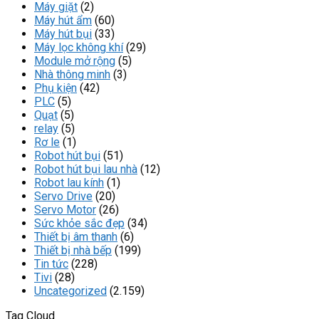
Máy giặt
(2)
Máy hút ẩm
(60)
Máy hút bụi
(33)
Máy lọc không khí
(29)
Module mở rộng
(5)
Nhà thông minh
(3)
Phụ kiện
(42)
PLC
(5)
Quạt
(5)
relay
(5)
Rơ le
(1)
Robot hút bụi
(51)
Robot hút bụi lau nhà
(12)
Robot lau kính
(1)
Servo Drive
(20)
Servo Motor
(26)
Sức khỏe sắc đẹp
(34)
Thiết bị âm thanh
(6)
Thiết bị nhà bếp
(199)
Tin tức
(228)
Tivi
(28)
Uncategorized
(2.159)
Tag Cloud