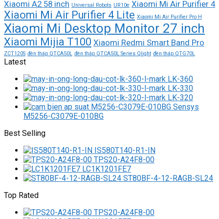
Xiaomi A2 58 inch
Xiaomi Mi Air Purifier 4
Universal Robots
UR10e
Xiaomi Mi Air Purifier 4 Lite
Xiaomi Mi Air Purifier Pro H
Xiaomi Mi Desktop Monitor 27 inch
Xiaomi Mijia T100
Xiaomi Redmi Smart Band Pro
ZCT120S
đèn tháp QTCA50L
đèn tháp QTCA50L Series Qlight
đèn tháp QTG70L
Latest
LK-360
LK-330
LK-320
M5256-C3079E-010BG
Best Selling
IS580T140-R1-IN
TPS20-A24F8-00
LC1K1201FE7
ST80BF-4-12-RAGB-SL24
Top Rated
TPS20-A24F8-00