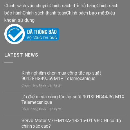
Chính sách vận chuyển
Chính sách đổi trả hàng
Chính sách
bảo hành
Chính sách thanh toán
Chính sách bảo mật
Điều
khoản sử dụng
LATEST NEWS
Kinh nghiệm chọn mua công tắc áp suất
9013FHG49J59M1P Telemecanique
ở
Chức năng bình luận bị tắt
Kinh
nghiệm
Ưu điểm của công tắc áp suất 9013FHG44J52M1X
chọn
Telemecanique
mua
ở
Chức năng bình luận bị tắt
công
Ưu
tắc
điểm
Servo Motor V7E-M13A-1R315-D1 VEICHI có độ
áp
của
suất
chính xác cao?
công
9013FHG49J59M1P