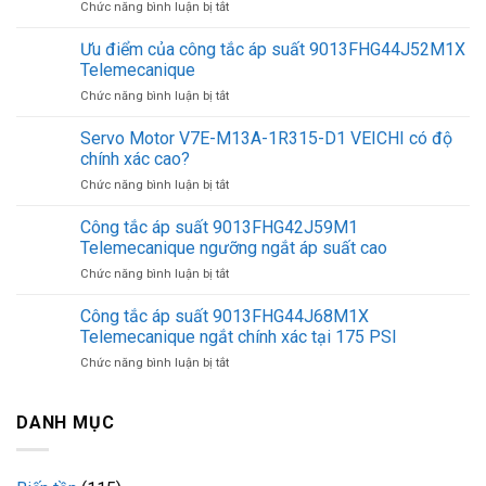
ở
Chức năng bình luận bị tắt
Kinh
nghiệm
Ưu điểm của công tắc áp suất 9013FHG44J52M1X
chọn
Telemecanique
mua
ở
Chức năng bình luận bị tắt
công
Ưu
tắc
điểm
Servo Motor V7E-M13A-1R315-D1 VEICHI có độ
áp
của
suất
chính xác cao?
công
9013FHG49J59M1P
ở
Chức năng bình luận bị tắt
tắc
Telemecanique
Servo
áp
Motor
Công tắc áp suất 9013FHG42J59M1
suất
V7E-
9013FHG44J52M1X
Telemecanique ngưỡng ngắt áp suất cao
M13A-
Telemecanique
ở
Chức năng bình luận bị tắt
1R315-
Công
D1
tắc
Công tắc áp suất 9013FHG44J68M1X
VEICHI
áp
có
Telemecanique ngắt chính xác tại 175 PSI
suất
độ
ở
Chức năng bình luận bị tắt
9013FHG42J59M1
chính
Công
Telemecanique
xác
tắc
ngưỡng
cao?
áp
DANH MỤC
ngắt
suất
áp
9013FHG44J68M1X
suất
Telemecanique
cao