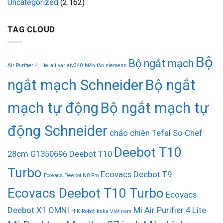
Uncategorized
(2.162)
TAG CLOUD
Bộ
Bộ ngắt mạch
Air Purifier 4 Lite
altivar atv340
biến tần siemens
ngắt mạch Schneider
Bộ ngắt
mạch tự động
Bộ ngắt mạch tự
động Schneider
chảo chiên Tefal So Chef
Deebot T10
28cm G1350696
Deebot T10
Turbo
Ecovacs Deebot T9
Ecovacs Deebot N8 Pro
Ecovacs Deebot T10 Turbo
Ecovacs
Deebot X1 OMNI
Mi Air Purifier 4 Lite
HIK Robot
kuka Việt nam