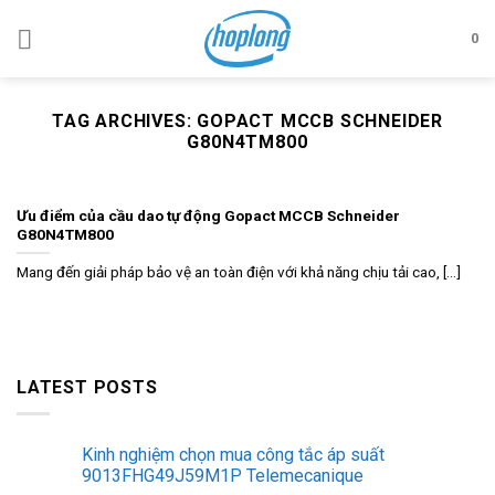
Skip
to
0
content
TAG ARCHIVES:
GOPACT MCCB SCHNEIDER
G80N4TM800
Ưu điểm của cầu dao tự động Gopact MCCB Schneider
G80N4TM800
Mang đến giải pháp bảo vệ an toàn điện với khả năng chịu tải cao, [...]
LATEST POSTS
Kinh nghiệm chọn mua công tắc áp suất
9013FHG49J59M1P Telemecanique