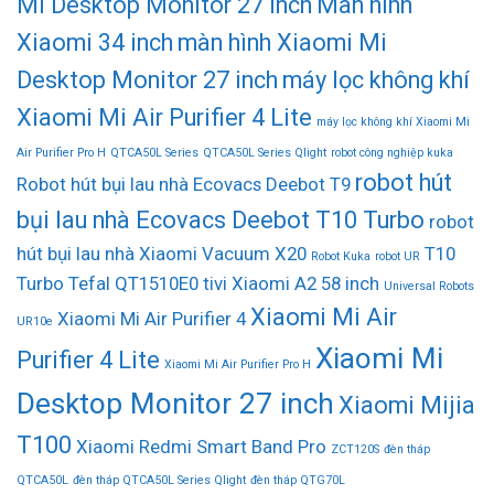
Mi Desktop Monitor 27 inch
Màn hình
Xiaomi 34 inch
màn hình Xiaomi Mi
Desktop Monitor 27 inch
máy lọc không khí
Xiaomi Mi Air Purifier 4 Lite
máy lọc không khí Xiaomi Mi
Air Purifier Pro H
QTCA50L Series
QTCA50L Series Qlight
robot công nghiệp kuka
robot hút
Robot hút bụi lau nhà Ecovacs Deebot T9
bụi lau nhà Ecovacs Deebot T10 Turbo
robot
hút bụi lau nhà Xiaomi Vacuum X20
T10
Robot Kuka
robot UR
Turbo
Tefal QT1510E0
tivi Xiaomi A2 58 inch
Universal Robots
Xiaomi Mi Air
Xiaomi Mi Air Purifier 4
UR10e
Xiaomi Mi
Purifier 4 Lite
Xiaomi Mi Air Purifier Pro H
Desktop Monitor 27 inch
Xiaomi Mijia
T100
Xiaomi Redmi Smart Band Pro
ZCT120S
đèn tháp
QTCA50L
đèn tháp QTCA50L Series Qlight
đèn tháp QTG70L