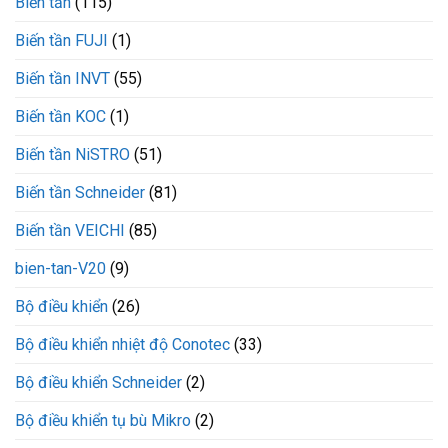
Biến tần
(115)
ngắt
chính
Biến tần FUJI
(1)
xác
tại
175
Biến tần INVT
(55)
PSI
Biến tần KOC
(1)
Biến tần NiSTRO
(51)
Biến tần Schneider
(81)
Biến tần VEICHI
(85)
bien-tan-V20
(9)
Bộ điều khiển
(26)
Bộ điều khiển nhiệt độ Conotec
(33)
Bộ điều khiển Schneider
(2)
Bộ điều khiển tụ bù Mikro
(2)