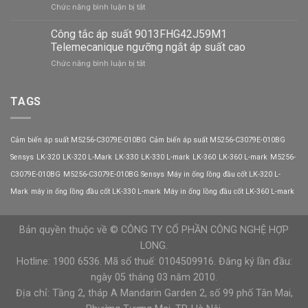
ở
Chức năng bình luận bị tắt
tắc
Telemecanique
Servo
áp
Motor
Công tắc áp suất 9013FHG42J59M1
suất
V7E-
9013FHG44J52M1X
Telemecanique ngưỡng ngắt áp suất cao
M13A-
Telemecanique
ở
Chức năng bình luận bị tắt
1R315-
Công
D1
tắc
VEICHI
áp
TAGS
có
suất
độ
9013FHG42J59M1
chính
Telemecanique
xác
Cảm biến áp suất M5256-C3079E-010BG
Cảm biến áp suất M5256-C3079E-010BG
ngưỡng
cao?
ngắt
Sensys
LK-320
LK-320 L-Mark
LK-330
LK-330 L-mark
LK-360
LK-360 L-mark
M5256-
áp
C3079E-010BG
M5256-C3079E-010BG Sensys
Máy in ống lồng đầu cốt LK-320 L-
suất
cao
Mark
máy in ống lồng đầu cốt LK-330 L-mark
Máy in ống lồng đầu cốt LK-360 L-mark
Bản quyền thuộc về © CÔNG TY CỔ PHẦN CÔNG NGHỆ HỢP
LONG.
Hotline: 1900 6536. Mã số thuế: 0104509916. Đăng ký lần đầu:
ngày 05 tháng 03 năm 2010.
Địa chỉ: Tầng 2, tháp A Mandarin Garden 2, số 99 phố Tân Mai,