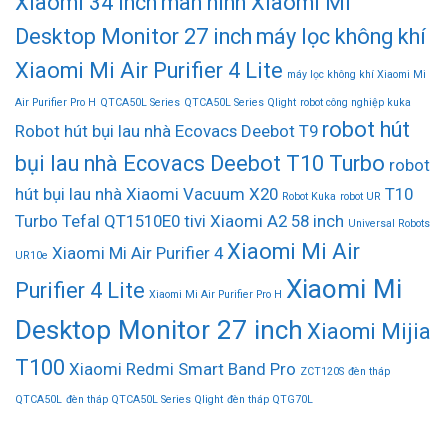
Xiaomi 34 inch
màn hình Xiaomi Mi
Desktop Monitor 27 inch
máy lọc không khí
Xiaomi Mi Air Purifier 4 Lite
máy lọc không khí Xiaomi Mi
Air Purifier Pro H
QTCA50L Series
QTCA50L Series Qlight
robot công nghiệp kuka
robot hút
Robot hút bụi lau nhà Ecovacs Deebot T9
bụi lau nhà Ecovacs Deebot T10 Turbo
robot
hút bụi lau nhà Xiaomi Vacuum X20
T10
Robot Kuka
robot UR
Turbo
Tefal QT1510E0
tivi Xiaomi A2 58 inch
Universal Robots
Xiaomi Mi Air
Xiaomi Mi Air Purifier 4
UR10e
Xiaomi Mi
Purifier 4 Lite
Xiaomi Mi Air Purifier Pro H
Desktop Monitor 27 inch
Xiaomi Mijia
T100
Xiaomi Redmi Smart Band Pro
ZCT120S
đèn tháp
QTCA50L
đèn tháp QTCA50L Series Qlight
đèn tháp QTG70L