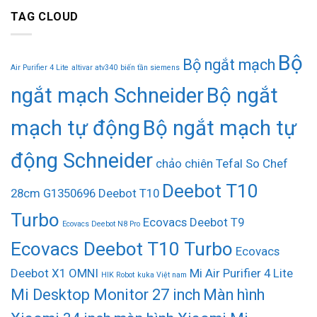
TAG CLOUD
Bộ
Bộ ngắt mạch
Air Purifier 4 Lite
altivar atv340
biến tần siemens
ngắt mạch Schneider
Bộ ngắt
mạch tự động
Bộ ngắt mạch tự
động Schneider
chảo chiên Tefal So Chef
Deebot T10
28cm G1350696
Deebot T10
Turbo
Ecovacs Deebot T9
Ecovacs Deebot N8 Pro
Ecovacs Deebot T10 Turbo
Ecovacs
Deebot X1 OMNI
Mi Air Purifier 4 Lite
HIK Robot
kuka Việt nam
Mi Desktop Monitor 27 inch
Màn hình