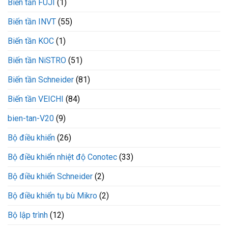
Biến tần FUJI
(1)
động
mềm
CX300-
Biến tần INVT
(55)
110-
3
Biến tần KOC
(1)
VEICHI
Biến tần NiSTRO
(51)
Biến tần Schneider
(81)
Biến tần VEICHI
(84)
bien-tan-V20
(9)
Bộ điều khiển
(26)
Bộ điều khiển nhiệt độ Conotec
(33)
Bộ điều khiển Schneider
(2)
Bộ điều khiển tụ bù Mikro
(2)
Bộ lập trình
(12)