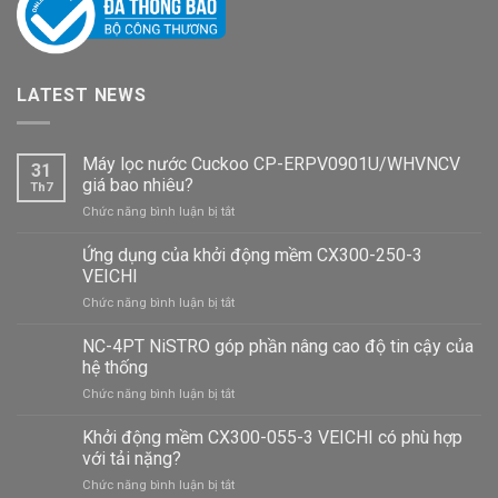
LATEST NEWS
Máy lọc nước Cuckoo CP-ERPV0901U/WHVNCV
31
giá bao nhiêu?
Th7
ở
Chức năng bình luận bị tắt
Máy
lọc
Ứng dụng của khởi động mềm CX300-250-3
nước
VEICHI
Cuckoo
ở
Chức năng bình luận bị tắt
CP-
Ứng
ERPV0901U/WHVNCV
dụng
NC-4PT NiSTRO góp phần nâng cao độ tin cậy của
giá
của
bao
hệ thống
khởi
nhiêu?
ở
Chức năng bình luận bị tắt
động
NC-
mềm
4PT
Khởi động mềm CX300-055-3 VEICHI có phù hợp
CX300-
NiSTRO
250-
với tải nặng?
góp
3
ở
Chức năng bình luận bị tắt
phần
VEICHI