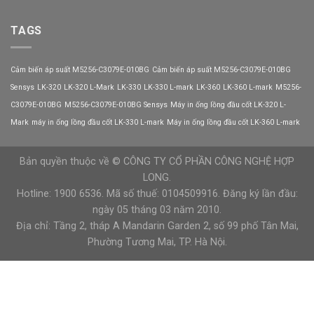
Khởi
nâng
động
cao
mềm
TAGS
độ
CX300-
tin
055-
cậy
3
của
Cảm biến áp suất M5256-C3079E-010BG
Cảm biến áp suất M5256-C3079E-010BG
VEICHI
hệ
có
Sensys
LK-320
LK-320 L-Mark
LK-330
LK-330 L-mark
LK-360
LK-360 L-mark
M5256-
thống
phù
C3079E-010BG
M5256-C3079E-010BG Sensys
Máy in ống lồng đầu cốt LK-320 L-
hợp
với
Mark
máy in ống lồng đầu cốt LK-330 L-mark
Máy in ống lồng đầu cốt LK-360 L-mark
tải
nặng?
Bản quyền thuộc về © CÔNG TY CỔ PHẦN CÔNG NGHỆ HỢP
LONG.
Hotline: 1900 6536. Mã số thuế: 0104509916. Đăng ký lần đầu:
ngày 05 tháng 03 năm 2010.
Địa chỉ: Tầng 2, tháp A Mandarin Garden 2, số 99 phố Tân Mai,
Phường Tương Mai, TP. Hà Nội.