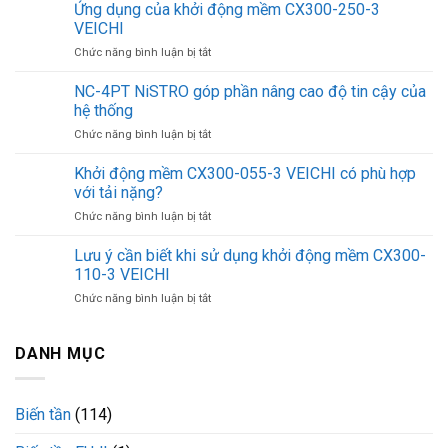
lọc
Ứng dụng của khởi động mềm CX300-250-3
nước
VEICHI
Cuckoo
ở
Chức năng bình luận bị tắt
CP-
Ứng
ERPV0901U/WHVNCV
dụng
NC-4PT NiSTRO góp phần nâng cao độ tin cậy của
giá
của
bao
hệ thống
khởi
nhiêu?
ở
Chức năng bình luận bị tắt
động
NC-
mềm
4PT
Khởi động mềm CX300-055-3 VEICHI có phù hợp
CX300-
NiSTRO
250-
với tải nặng?
góp
3
ở
Chức năng bình luận bị tắt
phần
VEICHI
Khởi
nâng
động
Lưu ý cần biết khi sử dụng khởi động mềm CX300-
cao
mềm
độ
110-3 VEICHI
CX300-
tin
ở
Chức năng bình luận bị tắt
055-
cậy
Lưu
3
của
ý
VEICHI
hệ
cần
DANH MỤC
có
thống
biết
phù
khi
hợp
sử
với
Biến tần
(114)
dụng
tải
khởi
nặng?