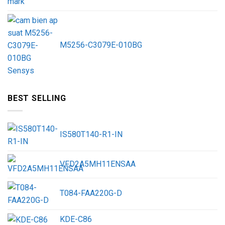
M5256-C3079E-010BG
BEST SELLING
IS580T140-R1-IN
VFD2A5MH11ENSAA
T084-FAA220G-D
KDE-C86