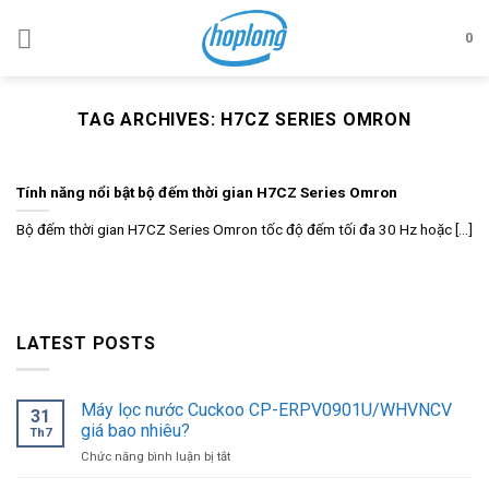
Skip
to
0
content
TAG ARCHIVES:
H7CZ SERIES OMRON
Tính năng nổi bật bộ đếm thời gian H7CZ Series Omron
Bộ đếm thời gian H7CZ Series Omron tốc độ đếm tối đa 30 Hz hoặc [...]
LATEST POSTS
Máy lọc nước Cuckoo CP-ERPV0901U/WHVNCV
31
giá bao nhiêu?
Th7
ở
Chức năng bình luận bị tắt
Máy