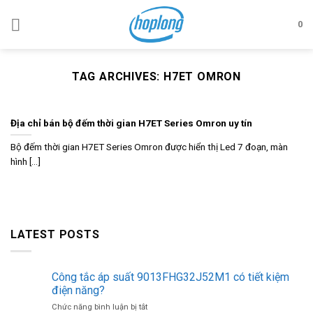
Skip
to
0
content
TAG ARCHIVES:
H7ET OMRON
Địa chỉ bán bộ đếm thời gian H7ET Series Omron uy tín
Bộ đếm thời gian H7ET Series Omron được hiển thị Led 7 đoạn, màn
hình [...]
LATEST POSTS
Công tắc áp suất 9013FHG32J52M1 có tiết kiệm
điện năng?
ở
Chức năng bình luận bị tắt