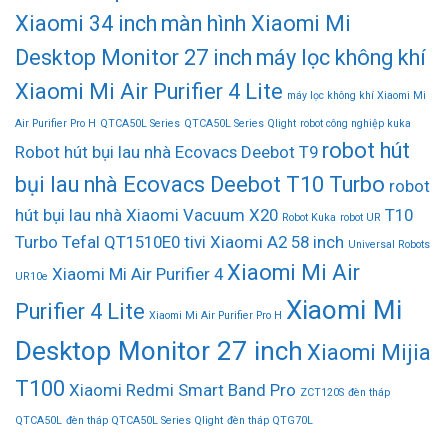
Xiaomi 34 inch
màn hình Xiaomi Mi
Desktop Monitor 27 inch
máy lọc không khí
Xiaomi Mi Air Purifier 4 Lite
máy lọc không khí Xiaomi Mi
Air Purifier Pro H
QTCA50L Series
QTCA50L Series Qlight
robot công nghiệp kuka
robot hút
Robot hút bụi lau nhà Ecovacs Deebot T9
bụi lau nhà Ecovacs Deebot T10 Turbo
robot
hút bụi lau nhà Xiaomi Vacuum X20
T10
Robot Kuka
robot UR
Turbo
Tefal QT1510E0
tivi Xiaomi A2 58 inch
Universal Robots
Xiaomi Mi Air
Xiaomi Mi Air Purifier 4
UR10e
Xiaomi Mi
Purifier 4 Lite
Xiaomi Mi Air Purifier Pro H
Desktop Monitor 27 inch
Xiaomi Mijia
T100
Xiaomi Redmi Smart Band Pro
ZCT120S
đèn tháp
QTCA50L
đèn tháp QTCA50L Series Qlight
đèn tháp QTG70L