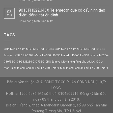
ở
Chức năng bình luận bị tắt
động
năng?
Khởi
mềm
động
9013FHG22J43X Telemecanique có cấu hình tiếp
CX301-
03
mềm
320-
điểm đóng cắt ổn định
Th8
CX301-
3
ở
Chức năng bình luận bị tắt
008-
VEICHI
9013FHG22J43X
3
Telemecanique
VEICHI
có
TAGS
có
cấu
thể
hình
thay
tiếp
thế
Cảm biến áp suất M5256-C3079E-010BG
Cảm biến áp suất M5256-C3079E-010BG
điểm
biến
đóng
Sensys
LK-320
LK-320 L-Mark
LK-330
LK-330 L-mark
LK-360
LK-360 L-mark
M5256-
tần
cắt
trong
C3079E-010BG
M5256-C3079E-010BG Sensys
Máy in ống lồng đầu cốt LK-320 L-
ổn
trường
định
Mark
máy in ống lồng đầu cốt LK-330 L-mark
Máy in ống lồng đầu cốt LK-360 L-mark
hợp
nào?
Bản quyền thuộc về © CÔNG TY CỔ PHẦN CÔNG NGHỆ HỢP
LONG.
Hotline: 1900 6536. Mã số thuế: 0104509916. Đăng ký lần đầu:
ngày 05 tháng 03 năm 2010.
Địa chỉ: Tầng 2, tháp A Mandarin Garden 2, số 99 phố Tân Mai,
Phường Tương Mai, TP. Hà Nội.