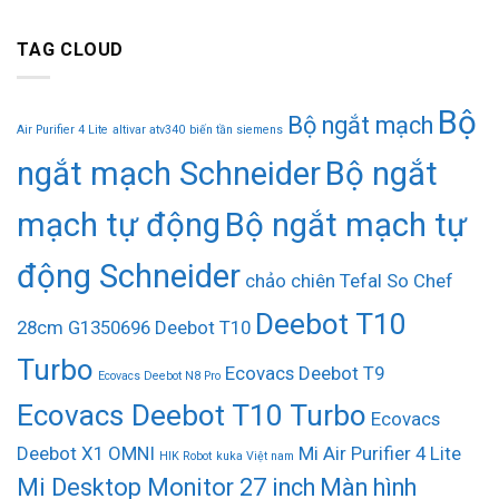
TAG CLOUD
Bộ
Bộ ngắt mạch
Air Purifier 4 Lite
altivar atv340
biến tần siemens
ngắt mạch Schneider
Bộ ngắt
mạch tự động
Bộ ngắt mạch tự
động Schneider
chảo chiên Tefal So Chef
Deebot T10
28cm G1350696
Deebot T10
Turbo
Ecovacs Deebot T9
Ecovacs Deebot N8 Pro
Ecovacs Deebot T10 Turbo
Ecovacs
Deebot X1 OMNI
Mi Air Purifier 4 Lite
HIK Robot
kuka Việt nam
Mi Desktop Monitor 27 inch
Màn hình