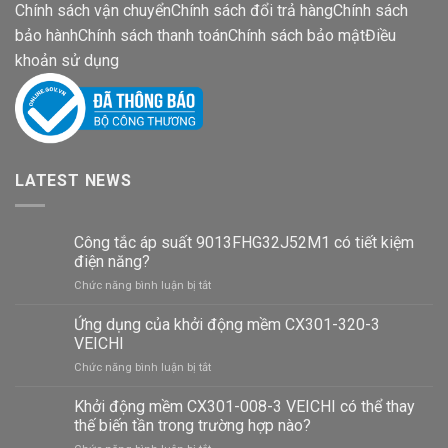
Chính sách vận chuyển
Chính sách đổi trả hàng
Chính sách
bảo hành
Chính sách thanh toán
Chính sách bảo mật
Điều
khoản sử dụng
LATEST NEWS
Công tắc áp suất 9013FHG32J52M1 có tiết kiệm
điện năng?
ở
Chức năng bình luận bị tắt
Công
tắc
Ứng dụng của khởi động mềm CX301-320-3
áp
VEICHI
suất
ở
Chức năng bình luận bị tắt
9013FHG32J52M1
Ứng
có
dụng
Khởi động mềm CX301-008-3 VEICHI có thể thay
tiết
của
kiệm
thế biến tần trong trường hợp nào?
khởi
điện