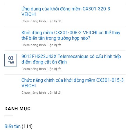
Công
tắc
Ứng dụng của khởi động mềm CX301-320-3
áp
VEICHI
suất
ở
Chức năng bình luận bị tắt
9013FHG32J52M1
Ứng
có
dụng
Khởi động mềm CX301-008-3 VEICHI có thể thay
tiết
của
kiệm
thế biến tần trong trường hợp nào?
khởi
điện
ở
Chức năng bình luận bị tắt
động
năng?
Khởi
mềm
động
9013FHG22J43X Telemecanique có cấu hình tiếp
CX301-
03
mềm
320-
điểm đóng cắt ổn định
Th8
CX301-
3
ở
Chức năng bình luận bị tắt
008-
VEICHI
9013FHG22J43X
3
Telemecanique
Chức năng chính của khởi động mềm CX301-015-3
VEICHI
có
có
VEICHI
cấu
thể
ở
Chức năng bình luận bị tắt
hình
thay
Chức
tiếp
thế
năng
điểm
biến
chính
DANH MỤC
đóng
tần
của
cắt
trong
khởi
ổn
trường
động
định
hợp
Biến tần
(114)
mềm
nào?