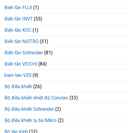
CX301-
Biến tần FUJI
(1)
015-
3
VEICHI
Biến tần INVT
(55)
Biến tần KOC
(1)
Biến tần NiSTRO
(51)
Biến tần Schneider
(81)
Biến tần VEICHI
(84)
bien-tan-V20
(9)
Bộ điều khiển
(26)
Bộ điều khiển nhiệt độ Conotec
(33)
Bộ điều khiển Schneider
(2)
Bộ điều khiển tụ bù Mikro
(2)
Bộ lập trình
(12)