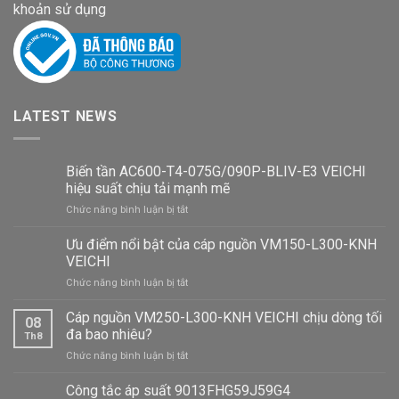
khoản sử dụng
LATEST NEWS
Biến tần AC600-T4-075G/090P-BLIV-E3 VEICHI
hiệu suất chịu tải mạnh mẽ
ở
Chức năng bình luận bị tắt
Biến
tần
Ưu điểm nổi bật của cáp nguồn VM150-L300-KNH
AC600-
VEICHI
T4-
ở
Chức năng bình luận bị tắt
075G/090P-
Ưu
BLIV-
điểm
Cáp nguồn VM250-L300-KNH VEICHI chịu dòng tối
E3
08
nổi
VEICHI
đa bao nhiêu?
Th8
bật
hiệu
ở
Chức năng bình luận bị tắt
của
suất
Cáp
cáp
chịu
nguồn
Công tắc áp suất 9013FHG59J59G4
nguồn
tải