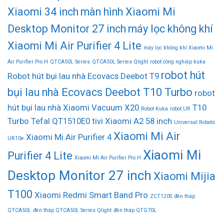
Xiaomi 34 inch
màn hình Xiaomi Mi
Desktop Monitor 27 inch
máy lọc không khí
Xiaomi Mi Air Purifier 4 Lite
máy lọc không khí Xiaomi Mi
Air Purifier Pro H
QTCA50L Series
QTCA50L Series Qlight
robot công nghiệp kuka
robot hút
Robot hút bụi lau nhà Ecovacs Deebot T9
bụi lau nhà Ecovacs Deebot T10 Turbo
robot
hút bụi lau nhà Xiaomi Vacuum X20
T10
Robot Kuka
robot UR
Turbo
Tefal QT1510E0
tivi Xiaomi A2 58 inch
Universal Robots
Xiaomi Mi Air
Xiaomi Mi Air Purifier 4
UR10e
Xiaomi Mi
Purifier 4 Lite
Xiaomi Mi Air Purifier Pro H
Desktop Monitor 27 inch
Xiaomi Mijia
T100
Xiaomi Redmi Smart Band Pro
ZCT120S
đèn tháp
QTCA50L
đèn tháp QTCA50L Series Qlight
đèn tháp QTG70L