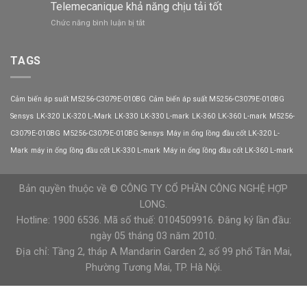
VM250-
VM150-
Telemecanique khả năng chịu tải tốt
mạnh
L300-
L300-
mẽ
ở
Chức năng bình luận bị tắt
KNH
KNH
Công
VEICHI
VEICHI
tắc
chịu
áp
TAGS
dòng
suất
tối
9013FHG59J59G4
đa
Telemecanique
bao
Cảm biến áp suất M5256-C3079E-010BG
Cảm biến áp suất M5256-C3079E-010BG
khả
nhiêu?
năng
Sensys
LK-320
LK-320 L-Mark
LK-330
LK-330 L-mark
LK-360
LK-360 L-mark
M5256-
chịu
C3079E-010BG
M5256-C3079E-010BG Sensys
Máy in ống lồng đầu cốt LK-320 L-
tải
tốt
Mark
máy in ống lồng đầu cốt LK-330 L-mark
Máy in ống lồng đầu cốt LK-360 L-mark
Bản quyền thuộc về © CÔNG TY CỔ PHẦN CÔNG NGHỆ HỢP
LONG.
Hotline: 1900 6536. Mã số thuế: 0104509916. Đăng ký lần đầu:
ngày 05 tháng 03 năm 2010.
Địa chỉ: Tầng 2, tháp A Mandarin Garden 2, số 99 phố Tân Mai,
Phường Tương Mai, TP. Hà Nội.