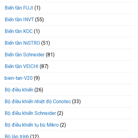
cáp
Biến tần FUJI
(1)
nguồn
VM400-
L200-
Biến tần INVT
(55)
MNL
VEICHI
Biến tần KOC
(1)
Biến tần NiSTRO
(51)
Biến tần Schneider
(81)
Biến tần VEICHI
(87)
bien-tan-V20
(9)
Bộ điều khiển
(26)
Bộ điều khiển nhiệt độ Conotec
(33)
Bộ điều khiển Schneider
(2)
Bộ điều khiển tụ bù Mikro
(2)
Bộ lập trình
(12)