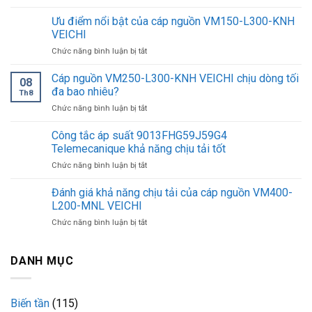
Biến
tần
Ưu điểm nổi bật của cáp nguồn VM150-L300-KNH
AC600-
VEICHI
T4-
ở
Chức năng bình luận bị tắt
075G/090P-
Ưu
BLIV-
điểm
Cáp nguồn VM250-L300-KNH VEICHI chịu dòng tối
E3
08
nổi
VEICHI
đa bao nhiêu?
Th8
bật
hiệu
ở
Chức năng bình luận bị tắt
của
suất
Cáp
cáp
chịu
nguồn
Công tắc áp suất 9013FHG59J59G4
nguồn
tải
VM250-
VM150-
Telemecanique khả năng chịu tải tốt
mạnh
L300-
L300-
mẽ
ở
Chức năng bình luận bị tắt
KNH
KNH
Công
VEICHI
VEICHI
tắc
Đánh giá khả năng chịu tải của cáp nguồn VM400-
chịu
áp
dòng
L200-MNL VEICHI
suất
tối
ở
Chức năng bình luận bị tắt
9013FHG59J59G4
đa
Đánh
Telemecanique
bao
giá
khả
nhiêu?
khả
DANH MỤC
năng
năng
chịu
chịu
tải
tải
tốt
Biến tần
(115)
của