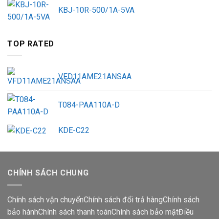
KBJ-10R-500/1A-5VA
TOP RATED
VFD11AME21ANSAA
T084-PAA110A-D
KDE-C22
CHÍNH SÁCH CHUNG
Chính sách vận chuyển
Chính sách đổi trả hàng
Chính sách
bảo hành
Chính sách thanh toán
Chính sách bảo mật
Điều