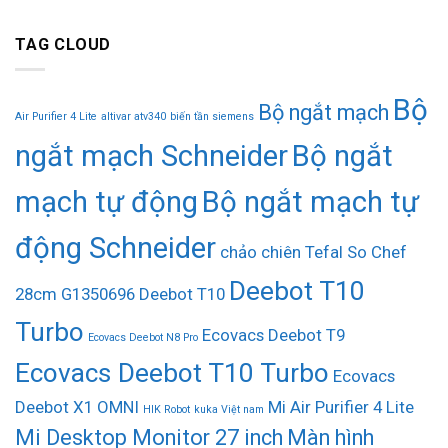
TAG CLOUD
Bộ
Bộ ngắt mạch
Air Purifier 4 Lite
altivar atv340
biến tần siemens
ngắt mạch Schneider
Bộ ngắt
mạch tự động
Bộ ngắt mạch tự
động Schneider
chảo chiên Tefal So Chef
Deebot T10
28cm G1350696
Deebot T10
Turbo
Ecovacs Deebot T9
Ecovacs Deebot N8 Pro
Ecovacs Deebot T10 Turbo
Ecovacs
Deebot X1 OMNI
Mi Air Purifier 4 Lite
HIK Robot
kuka Việt nam
Mi Desktop Monitor 27 inch
Màn hình