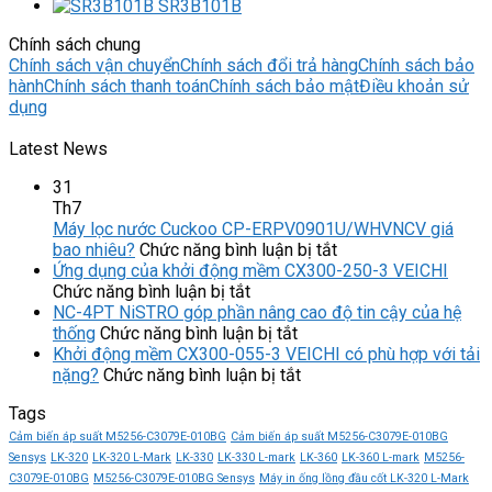
SR3B101B
Chính sách chung
Chính sách vận chuyển
Chính sách đổi trả hàng
Chính sách bảo
hành
Chính sách thanh toán
Chính sách bảo mật
Điều khoản sử
dụng
Latest News
31
Th7
Máy lọc nước Cuckoo CP-ERPV0901U/WHVNCV giá
ở
bao nhiêu?
Chức năng bình luận bị tắt
Máy
Ứng dụng của khởi động mềm CX300-250-3 VEICHI
ở
lọc
Chức năng bình luận bị tắt
Ứng
nước
NC-4PT NiSTRO góp phần nâng cao độ tin cậy của hệ
dụng
ở
Cuckoo
thống
Chức năng bình luận bị tắt
của
NC-
CP-
Khởi động mềm CX300-055-3 VEICHI có phù hợp với tải
khởi
4PT
ở
ERPV0901U/WHVN
nặng?
Chức năng bình luận bị tắt
động
NiSTRO
Khởi
giá
Tags
mềm
góp
động
bao
CX300-
phần
mềm
nhiêu?
Cảm biến áp suất M5256-C3079E-010BG
Cảm biến áp suất M5256-C3079E-010BG
250-
nâng
CX300-
Sensys
LK-320
LK-320 L-Mark
LK-330
LK-330 L-mark
LK-360
LK-360 L-mark
M5256-
3
cao
055-
C3079E-010BG
M5256-C3079E-010BG Sensys
Máy in ống lồng đầu cốt LK-320 L-Mark