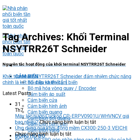
Skip
to
content
Tag Archives:
Khối Terminal
NSYTRR26T Schneider
Nguyên tắc hoạt động của khối terminal NSYTRR26T Schneider
Khối terminal NSYTRR26T Schneider đảm nhiệm chức năng
CẢM BIẾN
chính là kết nối cáp và thiết [...]
Bộ điều khiển cảm biến
Bộ mã hóa vòng quay / Encoder
Latest Posts
Cảm biến áp suất
Cảm biến cửa
31
Cảm biến hình ảnh
Th7
Cảm biến quang
Máy lọc nước Cuckoo CP-ERPV0901U/WHVNCV giá
Cảm biến sợi quang
ở
bao nhiêu?
Chức năng bình luận bị tắt
Cảm biến tiệm cận
Máy
Ứng dụng của khởi động mềm CX300-250-3 VEICHI
Cảm biến vùng
ở
lọc
Chức năng bình luận bị tắt
ĐỒNG HỒ ĐO
Ứng
nước
NC-4PT NiSTRO góp phần nâng cao độ tin cậy của hệ