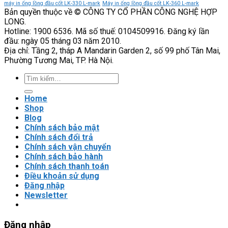
VEICHI
độ
3
máy in ống lồng đầu cốt LK-330 L-mark
Máy in ống lồng đầu cốt LK-360 L-mark
Bản quyền thuộc về © CÔNG TY CỔ PHẦN CÔNG NGHỆ HỢP
tin
VEICHI
LONG.
cậy
có
Hotline: 1900 6536. Mã số thuế: 0104509916. Đăng ký lần
của
phù
đầu: ngày 05 tháng 03 năm 2010.
hệ
hợp
Địa chỉ: Tầng 2, tháp A Mandarin Garden 2, số 99 phố Tân Mai,
thống
với
Phường Tương Mai, TP. Hà Nội.
tải
nặng?
Tìm
kiếm:
Home
Shop
Blog
Chính sách bảo mật
Chính sách đổi trả
Chính sách vận chuyển
Chính sách bảo hành
Chính sách thanh toán
Điều khoản sử dụng
Đăng nhập
Newsletter
Đăng nhập