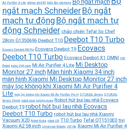
Bộ
Bộ ngắt mạch
Air Purifier 4 Lite
altivar atv340
biến tần siemens
ngắt mạch Schneider
Bộ ngắt
mạch tự động
Bộ ngắt mạch tự
động Schneider
chảo chiên Tefal So Chef
Deebot T10 Turbo
28cm G1350696
Deebot T10
Ecovacs
Ecovacs Deebot T9
Ecovacs Deebot N8 Pro
Deebot T10 Turbo
Ecovacs Deebot X1 OMNI
HIK
Mi Desktop
Mi Air Purifier 4 Lite
Robot
kuka Việt nam
Monitor 27 inch
Màn hình Xiaomi 34 inch
màn hình Xiaomi Mi Desktop Monitor 27 inch
máy lọc không khí Xiaomi Mi Air Purifier 4
Lite
máy lọc không khí Xiaomi Mi Air Purifier Pro H
QTCA50L Series
QTCA50L
Robot hút bụi lau nhà Ecovacs
Series Qlight
robot công nghiệp kuka
robot hút bụi lau nhà Ecovacs
Deebot T9
Deebot T10 Turbo
robot hút bụi lau nhà Xiaomi
Vacuum X20
T10 Turbo
Tefal QT1510E0
tivi
Robot Kuka
robot UR
Xiaomi A2 58 inch
Xiaomi Mi Air Purifier 4
Universal Robots
UR10e