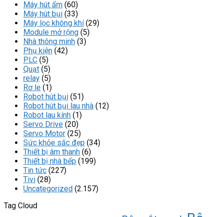
Máy hút ẩm
(60)
Máy hút bụi
(33)
Máy lọc không khí
(29)
Module mở rộng
(5)
Nhà thông minh
(3)
Phụ kiện
(42)
PLC
(5)
Quạt
(5)
relay
(5)
Rơ le
(1)
Robot hút bụi
(51)
Robot hút bụi lau nhà
(12)
Robot lau kính
(1)
Servo Drive
(20)
Servo Motor
(25)
Sức khỏe sắc đẹp
(34)
Thiết bị âm thanh
(6)
Thiết bị nhà bếp
(199)
Tin tức
(227)
Tivi
(28)
Uncategorized
(2.157)
Tag Cloud