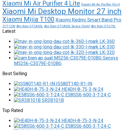
Xiaomi Mi Air Purifier 4 Lite
Xiaomi Mi Air Purifier Pro H
Xiaomi Mi Desktop Monitor 27 inch
Xiaomi Mijia T100
Xiaomi Redmi Smart Band Pro
ZCT120S
đèn tháp QTCA50L
đèn tháp QTCA50L Series Qlight
đèn tháp QTG70L
Latest
LK-360
LK-330
LK-320
M5256-C3079E-010BG
Best Selling
IS580T140-R1-IN
HE40H-8-75-3-N-24
E58SS6-600-3-T-24-C
SR3B101B
Top Rated
HE40H-8-75-3-N-24
E58SS6-600-3-T-24-C