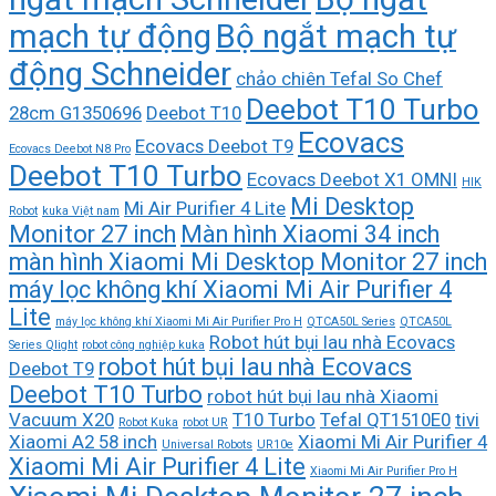
mạch tự động
Bộ ngắt mạch tự
động Schneider
chảo chiên Tefal So Chef
Deebot T10 Turbo
28cm G1350696
Deebot T10
Ecovacs
Ecovacs Deebot T9
Ecovacs Deebot N8 Pro
Deebot T10 Turbo
Ecovacs Deebot X1 OMNI
HIK
Mi Desktop
Mi Air Purifier 4 Lite
Robot
kuka Việt nam
Monitor 27 inch
Màn hình Xiaomi 34 inch
màn hình Xiaomi Mi Desktop Monitor 27 inch
máy lọc không khí Xiaomi Mi Air Purifier 4
Lite
máy lọc không khí Xiaomi Mi Air Purifier Pro H
QTCA50L Series
QTCA50L
Robot hút bụi lau nhà Ecovacs
Series Qlight
robot công nghiệp kuka
robot hút bụi lau nhà Ecovacs
Deebot T9
Deebot T10 Turbo
robot hút bụi lau nhà Xiaomi
Vacuum X20
T10 Turbo
Tefal QT1510E0
tivi
Robot Kuka
robot UR
Xiaomi A2 58 inch
Xiaomi Mi Air Purifier 4
Universal Robots
UR10e
Xiaomi Mi Air Purifier 4 Lite
Xiaomi Mi Air Purifier Pro H