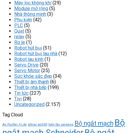
Máy lọc không khí
(29)
Module mở rộng
(5)
Nhà thông minh
(3)
Phụ kiện
(42)
PLC
(5)
Quạt
(5)
relay
(5)
Rơ le
(1)
Robot hút bụi
(51)
Robot hút bụi lau nhà
(12)
Robot lau kính
(1)
Servo Drive
(20)
Servo Motor
(25)
Sức khỏe sắc đẹp
(34)
Thiết bị âm thanh
(6)
Thiết bị nhà bếp
(199)
Tin tức
(227)
Tivi
(28)
Uncategorized
(2.157)
Tag Cloud
Bộ
Bộ ngắt mạch
Air Purifier 4 Lite
altivar atv340
biến tần siemens
ngắt mạch Schneider
Bộ ngắt