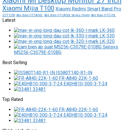
Xiaomi Mi Desktop Monitor 27 inch
Xiaomi Mijia T100
Xiaomi Redmi Smart Band Pro
ZCT120S
đèn tháp QTCA50L
đèn tháp QTCA50L Series Qlight
đèn tháp QTG70L
Latest
LK-360
LK-330
LK-320
M5256-C3079E-010BG
Best Selling
IS580T140-R1-IN
FR-A840-22K-1-60
E40HB10-300-3-T-24
33481
Top Rated
FR-A840-22K-1-60
E40HB10-300-3-T-24
33481