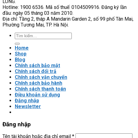
LONG.
cậy
có
Hotline: 1900 6536. Mã số thuế: 0104509916. Đăng ký lần
của
phù
đầu: ngày 05 tháng 03 năm 2010.
hệ
hợp
Địa chỉ: Tầng 2, tháp A Mandarin Garden 2, số 99 phố Tân Mai,
thống
với
Phường Tương Mai, TP. Hà Nội.
tải
nặng?
Tìm
kiếm:
Home
Shop
Blog
Chính sách bảo mật
Chính sách đổi trả
Chính sách vận chuyển
Chính sách bảo hành
Chính sách thanh toán
Điều khoản sử dụng
Đăng nhập
Newsletter
Đăng nhập
Tên tài khoản hoặc địa chỉ email
*