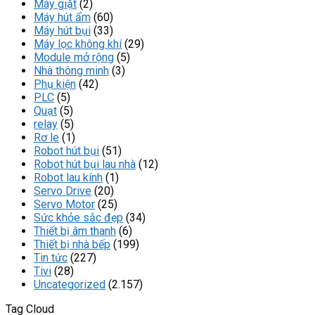
Máy giặt
(2)
Máy hút ẩm
(60)
Máy hút bụi
(33)
Máy lọc không khí
(29)
Module mở rộng
(5)
Nhà thông minh
(3)
Phụ kiện
(42)
PLC
(5)
Quạt
(5)
relay
(5)
Rơ le
(1)
Robot hút bụi
(51)
Robot hút bụi lau nhà
(12)
Robot lau kính
(1)
Servo Drive
(20)
Servo Motor
(25)
Sức khỏe sắc đẹp
(34)
Thiết bị âm thanh
(6)
Thiết bị nhà bếp
(199)
Tin tức
(227)
Tivi
(28)
Uncategorized
(2.157)
Tag Cloud