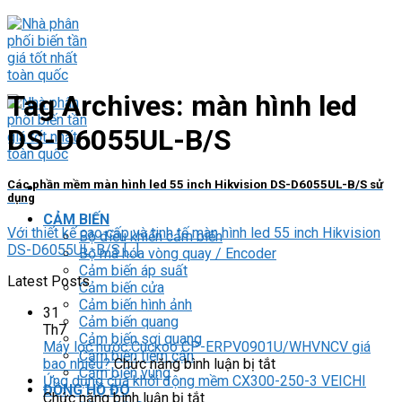
Skip
to
content
Tag Archives:
màn hình led
DS-D6055UL-B/S
Các phần mềm màn hình led 55 inch Hikvision DS-D6055UL-B/S sử
dụng
CẢM BIẾN
Với thiết kế cao cấp và tinh tế màn hình led 55 inch Hikvision
Bộ điều khiển cảm biến
DS-D6055UL-B/S [...]
Bộ mã hóa vòng quay / Encoder
Cảm biến áp suất
Latest Posts
Cảm biến cửa
Cảm biến hình ảnh
31
Cảm biến quang
Th7
Cảm biến sợi quang
Máy lọc nước Cuckoo CP-ERPV0901U/WHVNCV giá
Cảm biến tiệm cận
ở
bao nhiêu?
Chức năng bình luận bị tắt
Cảm biến vùng
Máy
Ứng dụng của khởi động mềm CX300-250-3 VEICHI
ĐỒNG HỒ ĐO
ở
lọc
Chức năng bình luận bị tắt