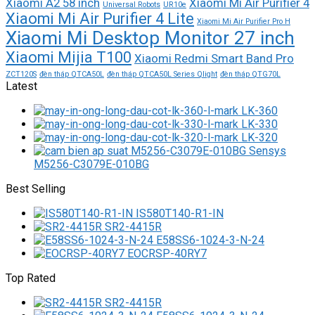
Xiaomi A2 58 inch
Xiaomi Mi Air Purifier 4
Universal Robots
UR10e
Xiaomi Mi Air Purifier 4 Lite
Xiaomi Mi Air Purifier Pro H
Xiaomi Mi Desktop Monitor 27 inch
Xiaomi Mijia T100
Xiaomi Redmi Smart Band Pro
ZCT120S
đèn tháp QTCA50L
đèn tháp QTCA50L Series Qlight
đèn tháp QTG70L
Latest
LK-360
LK-330
LK-320
M5256-C3079E-010BG
Best Selling
IS580T140-R1-IN
SR2-4415R
E58SS6-1024-3-N-24
EOCRSP-40RY7
Top Rated
SR2-4415R