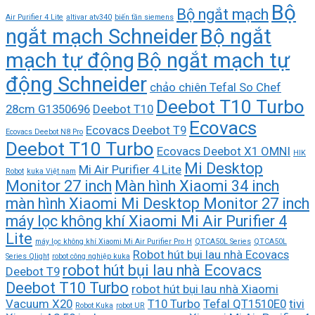
Bộ
Bộ ngắt mạch
Air Purifier 4 Lite
altivar atv340
biến tần siemens
ngắt mạch Schneider
Bộ ngắt
mạch tự động
Bộ ngắt mạch tự
động Schneider
chảo chiên Tefal So Chef
Deebot T10 Turbo
28cm G1350696
Deebot T10
Ecovacs
Ecovacs Deebot T9
Ecovacs Deebot N8 Pro
Deebot T10 Turbo
Ecovacs Deebot X1 OMNI
HIK
Mi Desktop
Mi Air Purifier 4 Lite
Robot
kuka Việt nam
Monitor 27 inch
Màn hình Xiaomi 34 inch
màn hình Xiaomi Mi Desktop Monitor 27 inch
máy lọc không khí Xiaomi Mi Air Purifier 4
Lite
máy lọc không khí Xiaomi Mi Air Purifier Pro H
QTCA50L Series
QTCA50L
Robot hút bụi lau nhà Ecovacs
Series Qlight
robot công nghiệp kuka
robot hút bụi lau nhà Ecovacs
Deebot T9
Deebot T10 Turbo
robot hút bụi lau nhà Xiaomi
Vacuum X20
T10 Turbo
Tefal QT1510E0
tivi
Robot Kuka
robot UR