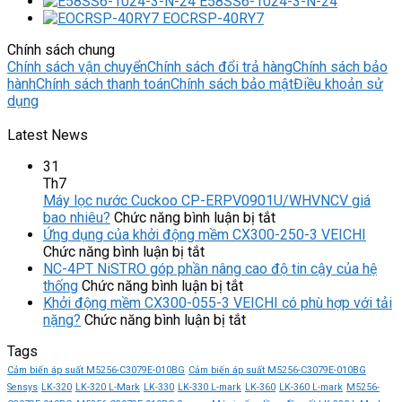
E58SS6-1024-3-N-24
EOCRSP-40RY7
Chính sách chung
Chính sách vận chuyển
Chính sách đổi trả hàng
Chính sách bảo
hành
Chính sách thanh toán
Chính sách bảo mật
Điều khoản sử
dụng
Latest News
31
Th7
Máy lọc nước Cuckoo CP-ERPV0901U/WHVNCV giá
ở
bao nhiêu?
Chức năng bình luận bị tắt
Máy
Ứng dụng của khởi động mềm CX300-250-3 VEICHI
ở
lọc
Chức năng bình luận bị tắt
Ứng
nước
NC-4PT NiSTRO góp phần nâng cao độ tin cậy của hệ
dụng
ở
Cuckoo
thống
Chức năng bình luận bị tắt
của
NC-
CP-
Khởi động mềm CX300-055-3 VEICHI có phù hợp với tải
khởi
4PT
ở
ERPV0901U/WHVN
nặng?
Chức năng bình luận bị tắt
động
NiSTRO
Khởi
giá
Tags
mềm
góp
động
bao
CX300-
phần
mềm
nhiêu?
Cảm biến áp suất M5256-C3079E-010BG
Cảm biến áp suất M5256-C3079E-010BG
250-
nâng
CX300-
Sensys
LK-320
LK-320 L-Mark
LK-330
LK-330 L-mark
LK-360
LK-360 L-mark
M5256-