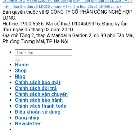
3
cao
055-
C3079E-010BG
M5256-C3079E-010BG Sensys
Máy in ống lồng đầu cốt LK-320 L-Mark
VEICHI
độ
3
máy in ống lồng đầu cốt LK-330 L-mark
Máy in ống lồng đầu cốt LK-360 L-mark
Bản quyền thuộc về © CÔNG TY CỔ PHẦN CÔNG NGHỆ HỢP
tin
VEICHI
LONG.
cậy
có
Hotline: 1900 6536. Mã số thuế: 0104509916. Đăng ký lần
của
phù
đầu: ngày 05 tháng 03 năm 2010.
hệ
hợp
Địa chỉ: Tầng 2, tháp A Mandarin Garden 2, số 99 phố Tân Mai,
thống
với
Phường Tương Mai, TP. Hà Nội.
tải
nặng?
Tìm
kiếm:
Home
Shop
Blog
Chính sách bảo mật
Chính sách đổi trả
Chính sách vận chuyển
Chính sách bảo hành
Chính sách thanh toán
Điều khoản sử dụng
Đăng nhập
Newsletter