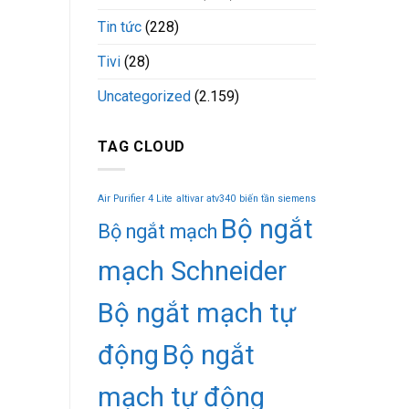
Tin tức
(228)
Tivi
(28)
Uncategorized
(2.159)
TAG CLOUD
Air Purifier 4 Lite
altivar atv340
biến tần siemens
Bộ ngắt
Bộ ngắt mạch
mạch Schneider
Bộ ngắt mạch tự
động
Bộ ngắt
mạch tự động