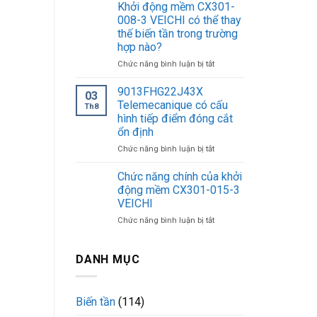
dụng
kiệm
Khởi động mềm CX301-
của
điện
008-3 VEICHI có thể thay
khởi
năng?
thế biến tần trong trường
động
hợp nào?
mềm
CX301-
ở
Chức năng bình luận bị tắt
320-
Khởi
3
động
9013FHG22J43X
03
VEICHI
mềm
Telemecanique có cấu
Th8
CX301-
hình tiếp điểm đóng cắt
008-
ổn định
3
VEICHI
ở
Chức năng bình luận bị tắt
có
9013FHG22J43X
thể
Telemecanique
Chức năng chính của khởi
thay
có
động mềm CX301-015-3
thế
cấu
VEICHI
biến
hình
tần
ở
Chức năng bình luận bị tắt
tiếp
trong
Chức
điểm
trường
năng
đóng
hợp
chính
cắt
DANH MỤC
nào?
của
ổn
khởi
định
động
Biến tần
(114)
mềm
CX301-