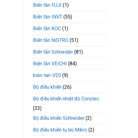
Biến tần FUJI
(1)
015-
3
VEICHI
Biến tần INVT
(55)
Biến tần KOC
(1)
Biến tần NiSTRO
(51)
Biến tần Schneider
(81)
Biến tần VEICHI
(84)
bien-tan-V20
(9)
Bộ điều khiển
(26)
Bộ điều khiển nhiệt độ Conotec
(33)
Bộ điều khiển Schneider
(2)
Bộ điều khiển tụ bù Mikro
(2)