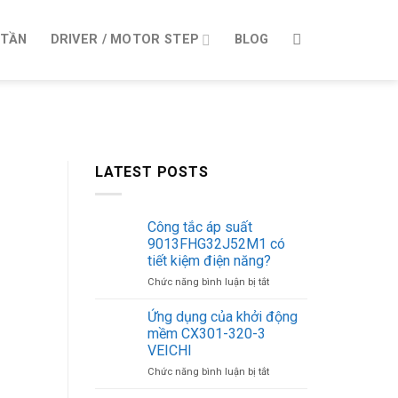
 TẦN
DRIVER / MOTOR STEP
BLOG
LATEST POSTS
Công tắc áp suất
9013FHG32J52M1 có
tiết kiệm điện năng?
ở
Chức năng bình luận bị tắt
Công
tắc
Ứng dụng của khởi động
áp
mềm CX301-320-3
suất
VEICHI
9013FHG32J52M1
ở
Chức năng bình luận bị tắt
có
Ứng
tiết