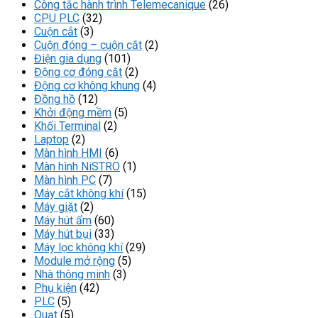
Công tắc hành trình Telemecanique
(26)
CPU PLC
(32)
Cuộn cắt
(3)
Cuộn đóng – cuộn cắt
(2)
Điện gia dụng
(101)
Động cơ đóng cắt
(2)
Động cơ không khung
(4)
Đồng hồ
(12)
Khởi động mềm
(5)
Khối Terminal
(2)
Laptop
(2)
Màn hình HMI
(6)
Màn hình NiSTRO
(1)
Màn hình PC
(7)
Máy cắt không khí
(15)
Máy giặt
(2)
Máy hút ẩm
(60)
Máy hút bụi
(33)
Máy lọc không khí
(29)
Module mở rộng
(5)
Nhà thông minh
(3)
Phụ kiện
(42)
PLC
(5)
Quạt
(5)