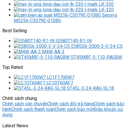
LK-330
LK-320
M5256-C3079E-010BG
Best Selling
IS580T140-R1-IN
E58SS6-2000-3-V-24-CS
M4W-AA-3
ST45MBF-5-110-RAGBW
Top Rated
LC1F1700W7
LC1DT60AF7
ST45L-3-24-RAG-SL18
Chính sách chung
Chính sách vận chuyển
Chính sách đổi trả hàng
Chính sách bảo
hành
Chính sách thanh toán
Chính sách bảo mật
Điều khoản sử
dụng
Latest News