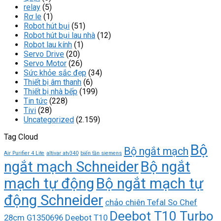
relay
(5)
Rơ le
(1)
Robot hút bụi
(51)
Robot hút bụi lau nhà
(12)
Robot lau kính
(1)
Servo Drive
(20)
Servo Motor
(26)
Sức khỏe sắc đẹp
(34)
Thiết bị âm thanh
(6)
Thiết bị nhà bếp
(199)
Tin tức
(228)
Tivi
(28)
Uncategorized
(2.159)
Tag Cloud
Bộ
Bộ ngắt mạch
Air Purifier 4 Lite
altivar atv340
biến tần siemens
ngắt mạch Schneider
Bộ ngắt
mạch tự động
Bộ ngắt mạch tự
động Schneider
chảo chiên Tefal So Chef
Deebot T10 Turbo
28cm G1350696
Deebot T10