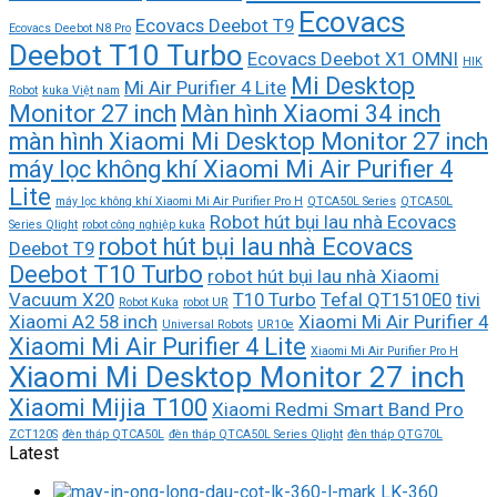
Ecovacs
Ecovacs Deebot T9
Ecovacs Deebot N8 Pro
Deebot T10 Turbo
Ecovacs Deebot X1 OMNI
HIK
Mi Desktop
Mi Air Purifier 4 Lite
Robot
kuka Việt nam
Monitor 27 inch
Màn hình Xiaomi 34 inch
màn hình Xiaomi Mi Desktop Monitor 27 inch
máy lọc không khí Xiaomi Mi Air Purifier 4
Lite
máy lọc không khí Xiaomi Mi Air Purifier Pro H
QTCA50L Series
QTCA50L
Robot hút bụi lau nhà Ecovacs
Series Qlight
robot công nghiệp kuka
robot hút bụi lau nhà Ecovacs
Deebot T9
Deebot T10 Turbo
robot hút bụi lau nhà Xiaomi
Vacuum X20
T10 Turbo
Tefal QT1510E0
tivi
Robot Kuka
robot UR
Xiaomi A2 58 inch
Xiaomi Mi Air Purifier 4
Universal Robots
UR10e
Xiaomi Mi Air Purifier 4 Lite
Xiaomi Mi Air Purifier Pro H
Xiaomi Mi Desktop Monitor 27 inch
Xiaomi Mijia T100
Xiaomi Redmi Smart Band Pro
ZCT120S
đèn tháp QTCA50L
đèn tháp QTCA50L Series Qlight
đèn tháp QTG70L
Latest
LK-360