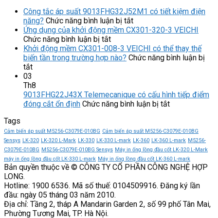
Công tắc áp suất 9013FHG32J52M1 có tiết kiệm điện
ở
năng?
Chức năng bình luận bị tắt
Công
Ứng dụng của khởi động mềm CX301-320-3 VEICHI
ở
tắc
Chức năng bình luận bị tắt
Ứng
áp
Khởi động mềm CX301-008-3 VEICHI có thể thay thế
dụng
suất
biến tần trong trường hợp nào?
Chức năng bình luận bị
ở
của
9013FHG32J52M1
tắt
Khởi
khởi
có
03
động
động
tiết
Th8
mềm
mềm
kiệm
9013FHG22J43X Telemecanique có cấu hình tiếp điểm
CX301-
CX301-
điện
ở
đóng cắt ổn định
Chức năng bình luận bị tắt
008-
320-
năng?
9013FHG22J
Tags
3
3
Telemecaniqu
VEICHI
VEICHI
có
Cảm biến áp suất M5256-C3079E-010BG
Cảm biến áp suất M5256-C3079E-010BG
có
cấu
Sensys
LK-320
LK-320 L-Mark
LK-330
LK-330 L-mark
LK-360
LK-360 L-mark
M5256-
thể
hình
C3079E-010BG
M5256-C3079E-010BG Sensys
Máy in ống lồng đầu cốt LK-320 L-Mark
thay
tiếp
máy in ống lồng đầu cốt LK-330 L-mark
Máy in ống lồng đầu cốt LK-360 L-mark
Bản quyền thuộc về © CÔNG TY CỔ PHẦN CÔNG NGHỆ HỢP
thế
điểm
LONG.
biến
đóng
Hotline: 1900 6536. Mã số thuế: 0104509916. Đăng ký lần
tần
cắt
đầu: ngày 05 tháng 03 năm 2010.
trong
ổn
Địa chỉ: Tầng 2, tháp A Mandarin Garden 2, số 99 phố Tân Mai,
trường
định
Phường Tương Mai, TP. Hà Nội.
hợp