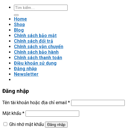
nào?
Tìm
kiếm:
Home
Shop
Blog
Chính sách bảo mật
Chính sách đổi trả
Chính sách vận chuyển
Chính sách bảo hành
Chính sách thanh toán
Điều khoản sử dụng
Đăng nhập
Newsletter
Đăng nhập
Tên tài khoản hoặc địa chỉ email
*
Mật khẩu
*
Ghi nhớ mật khẩu
Đăng nhập