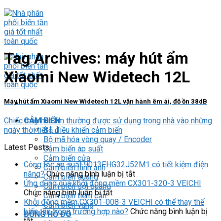
Skip
to
content
Tag Archives:
máy hút ẩm
Xiaomi New Widetech 12L
Máy hút ẩm Xiaomi New Widetech 12L vận hành êm ái, độ ồn 38dB
Chiếc máy hút ẩm thường được sử dụng trong nhà vào những
CẢM BIẾN
ngày thời tiết [...]
Bộ điều khiển cảm biến
Bộ mã hóa vòng quay / Encoder
Latest Posts
Cảm biến áp suất
Cảm biến cửa
Công tắc áp suất 9013FHG32J52M1 có tiết kiệm điện
Cảm biến hình ảnh
ở
năng?
Chức năng bình luận bị tắt
Cảm biến quang
Công
Ứng dụng của khởi động mềm CX301-320-3 VEICHI
Cảm biến sợi quang
ở
tắc
Chức năng bình luận bị tắt
Cảm biến tiệm cận
Ứng
áp
Khởi động mềm CX301-008-3 VEICHI có thể thay thế
Cảm biến vùng
dụng
suất
biến tần trong trường hợp nào?
Chức năng bình luận bị
ĐỒNG HỒ ĐO
ở
của
9013FHG32J52M1
tắt