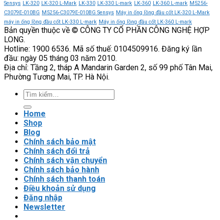
có
cấu
Sensys
LK-320
LK-320 L-Mark
LK-330
LK-330 L-mark
LK-360
LK-360 L-mark
M5256-
thể
hình
C3079E-010BG
M5256-C3079E-010BG Sensys
Máy in ống lồng đầu cốt LK-320 L-Mark
thay
tiếp
máy in ống lồng đầu cốt LK-330 L-mark
Máy in ống lồng đầu cốt LK-360 L-mark
Bản quyền thuộc về © CÔNG TY CỔ PHẦN CÔNG NGHỆ HỢP
thế
điểm
LONG.
biến
đóng
Hotline: 1900 6536. Mã số thuế: 0104509916. Đăng ký lần
tần
cắt
đầu: ngày 05 tháng 03 năm 2010.
trong
ổn
Địa chỉ: Tầng 2, tháp A Mandarin Garden 2, số 99 phố Tân Mai,
trường
định
Phường Tương Mai, TP. Hà Nội.
hợp
nào?
Tìm
kiếm:
Home
Shop
Blog
Chính sách bảo mật
Chính sách đổi trả
Chính sách vận chuyển
Chính sách bảo hành
Chính sách thanh toán
Điều khoản sử dụng
Đăng nhập
Newsletter