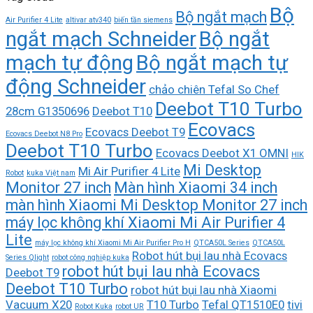
Bộ
Bộ ngắt mạch
Air Purifier 4 Lite
altivar atv340
biến tần siemens
ngắt mạch Schneider
Bộ ngắt
mạch tự động
Bộ ngắt mạch tự
động Schneider
chảo chiên Tefal So Chef
Deebot T10 Turbo
28cm G1350696
Deebot T10
Ecovacs
Ecovacs Deebot T9
Ecovacs Deebot N8 Pro
Deebot T10 Turbo
Ecovacs Deebot X1 OMNI
HIK
Mi Desktop
Mi Air Purifier 4 Lite
Robot
kuka Việt nam
Monitor 27 inch
Màn hình Xiaomi 34 inch
màn hình Xiaomi Mi Desktop Monitor 27 inch
máy lọc không khí Xiaomi Mi Air Purifier 4
Lite
máy lọc không khí Xiaomi Mi Air Purifier Pro H
QTCA50L Series
QTCA50L
Robot hút bụi lau nhà Ecovacs
Series Qlight
robot công nghiệp kuka
robot hút bụi lau nhà Ecovacs
Deebot T9
Deebot T10 Turbo
robot hút bụi lau nhà Xiaomi
Vacuum X20
T10 Turbo
Tefal QT1510E0
tivi
Robot Kuka
robot UR