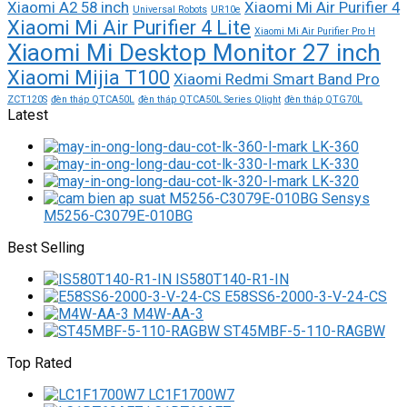
Xiaomi A2 58 inch
Xiaomi Mi Air Purifier 4
Universal Robots
UR10e
Xiaomi Mi Air Purifier 4 Lite
Xiaomi Mi Air Purifier Pro H
Xiaomi Mi Desktop Monitor 27 inch
Xiaomi Mijia T100
Xiaomi Redmi Smart Band Pro
ZCT120S
đèn tháp QTCA50L
đèn tháp QTCA50L Series Qlight
đèn tháp QTG70L
Latest
LK-360
LK-330
LK-320
M5256-C3079E-010BG
Best Selling
IS580T140-R1-IN
E58SS6-2000-3-V-24-CS
M4W-AA-3
ST45MBF-5-110-RAGBW
Top Rated
LC1F1700W7