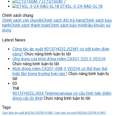
LC1DT60AF7
ST45L-3-24-RAG-SL18
Chính sách chung
Chính sách vận chuyển
Chính sách đổi trả hàng
Chính sách bảo
hành
Chính sách thanh toán
Chính sách bảo mật
Điều khoản sử
dụng
Latest News
Công tắc áp suất 9013FHG32J52M1 có tiết kiệm điện
ở
năng?
Chức năng bình luận bị tắt
Công
Ứng dụng của khởi động mềm CX301-320-3 VEICHI
ở
tắc
Chức năng bình luận bị tắt
Ứng
áp
Khởi động mềm CX301-008-3 VEICHI có thể thay thế
dụng
suất
biến tần trong trường hợp nào?
Chức năng bình luận bị
ở
của
9013FHG32J52M1
tắt
Khởi
khởi
có
03
động
động
tiết
Th8
mềm
mềm
kiệm
9013FHG22J43X Telemecanique có cấu hình tiếp điểm
CX301-
CX301-
điện
ở
đóng cắt ổn định
Chức năng bình luận bị tắt
008-
320-
năng?
9013FHG22J
Tags
3
3
Telemecaniqu
VEICHI
VEICHI
có
Cảm biến áp suất M5256-C3079E-010BG
Cảm biến áp suất M5256-C3079E-010BG