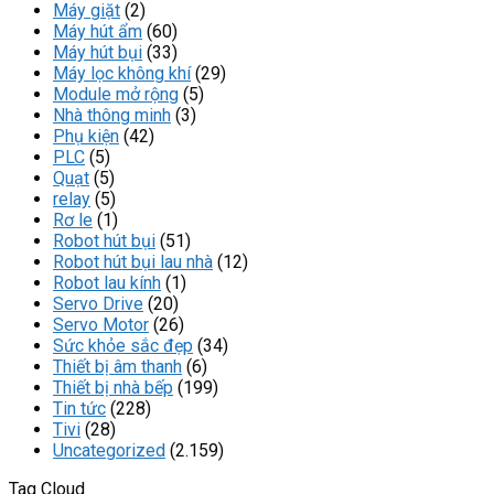
Máy giặt
(2)
Máy hút ẩm
(60)
Máy hút bụi
(33)
Máy lọc không khí
(29)
Module mở rộng
(5)
Nhà thông minh
(3)
Phụ kiện
(42)
PLC
(5)
Quạt
(5)
relay
(5)
Rơ le
(1)
Robot hút bụi
(51)
Robot hút bụi lau nhà
(12)
Robot lau kính
(1)
Servo Drive
(20)
Servo Motor
(26)
Sức khỏe sắc đẹp
(34)
Thiết bị âm thanh
(6)
Thiết bị nhà bếp
(199)
Tin tức
(228)
Tivi
(28)
Uncategorized
(2.159)
Tag Cloud