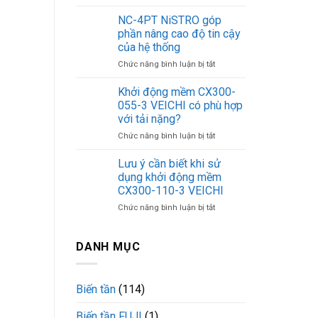
Ứng
giá
dụng
bao
NC-4PT NiSTRO góp
của
nhiêu?
phần nâng cao độ tin cậy
khởi
của hệ thống
động
ở
Chức năng bình luận bị tắt
mềm
NC-
CX300-
4PT
250-
Khởi động mềm CX300-
NiSTRO
3
055-3 VEICHI có phù hợp
góp
VEICHI
với tải nặng?
phần
ở
Chức năng bình luận bị tắt
nâng
Khởi
cao
động
độ
Lưu ý cần biết khi sử
mềm
tin
dụng khởi động mềm
CX300-
cậy
CX300-110-3 VEICHI
055-
của
ở
Chức năng bình luận bị tắt
3
hệ
Lưu
VEICHI
thống
ý
có
cần
phù
DANH MỤC
biết
hợp
khi
với
sử
tải
Biến tần
(114)
dụng
nặng?
khởi
Biến tần FUJI
(1)
động