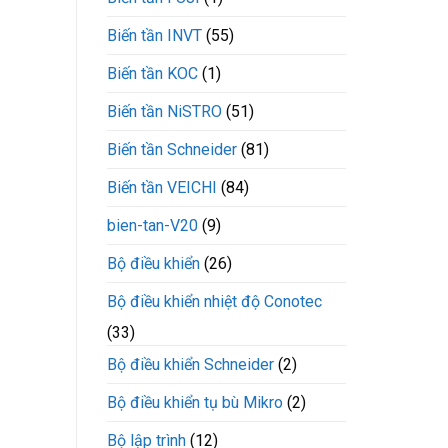
mềm
CX300-
Biến tần INVT
(55)
110-
3
Biến tần KOC
(1)
VEICHI
Biến tần NiSTRO
(51)
Biến tần Schneider
(81)
Biến tần VEICHI
(84)
bien-tan-V20
(9)
Bộ điều khiển
(26)
Bộ điều khiển nhiệt độ Conotec
(33)
Bộ điều khiển Schneider
(2)
Bộ điều khiển tụ bù Mikro
(2)
Bộ lập trình
(12)