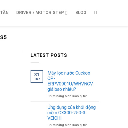
 TẦN
DRIVER / MOTOR STEP
BLOG
 S5
LATEST POSTS
Máy lọc nước Cuckoo
31
CP-
Th7
ERPV0901U/WHVNCV
giá bao nhiêu?
ở
Chức năng bình luận bị tắt
Máy
lọc
Ứng dụng của khởi động
nước
mềm CX300-250-3
Cuckoo
VEICHI
CP-
ở
Chức năng bình luận bị tắt
ERPV0901U/WHVNCV