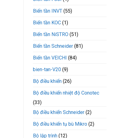
mềm
CX300-
Biến tần INVT
(55)
110-
3
Biến tần KOC
(1)
VEICHI
Biến tần NiSTRO
(51)
Biến tần Schneider
(81)
Biến tần VEICHI
(84)
bien-tan-V20
(9)
Bộ điều khiển
(26)
Bộ điều khiển nhiệt độ Conotec
(33)
Bộ điều khiển Schneider
(2)
Bộ điều khiển tụ bù Mikro
(2)
Bộ lập trình
(12)