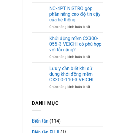
Ứng
giá
dụng
bao
NC-4PT NiSTRO góp
của
nhiêu?
phần nâng cao độ tin cậy
khởi
của hệ thống
động
ở
Chức năng bình luận bị tắt
mềm
NC-
CX300-
4PT
250-
Khởi động mềm CX300-
NiSTRO
3
055-3 VEICHI có phù hợp
góp
VEICHI
với tải nặng?
phần
ở
Chức năng bình luận bị tắt
nâng
Khởi
cao
động
độ
Lưu ý cần biết khi sử
mềm
tin
dụng khởi động mềm
CX300-
cậy
CX300-110-3 VEICHI
055-
của
ở
Chức năng bình luận bị tắt
3
hệ
Lưu
VEICHI
thống
ý
có
cần
phù
DANH MỤC
biết
hợp
khi
với
sử
tải
Biến tần
(114)
dụng
nặng?
khởi
Biến tần FUJI
(1)
động