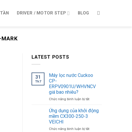
 TẦN
DRIVER / MOTOR STEP
BLOG
L-MARK
LATEST POSTS
Máy lọc nước Cuckoo
31
CP-
Th7
ERPV0901U/WHVNCV
giá bao nhiêu?
ở
Chức năng bình luận bị tắt
Máy
lọc
Ứng dụng của khởi động
nước
mềm CX300-250-3
Cuckoo
VEICHI
CP-
ở
Chức năng bình luận bị tắt
ERPV0901U/WHVNCV