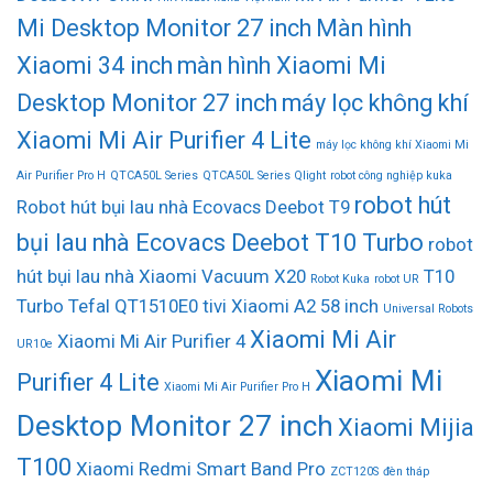
Mi Desktop Monitor 27 inch
Màn hình
Xiaomi 34 inch
màn hình Xiaomi Mi
Desktop Monitor 27 inch
máy lọc không khí
Xiaomi Mi Air Purifier 4 Lite
máy lọc không khí Xiaomi Mi
Air Purifier Pro H
QTCA50L Series
QTCA50L Series Qlight
robot công nghiệp kuka
robot hút
Robot hút bụi lau nhà Ecovacs Deebot T9
bụi lau nhà Ecovacs Deebot T10 Turbo
robot
hút bụi lau nhà Xiaomi Vacuum X20
T10
Robot Kuka
robot UR
Turbo
Tefal QT1510E0
tivi Xiaomi A2 58 inch
Universal Robots
Xiaomi Mi Air
Xiaomi Mi Air Purifier 4
UR10e
Xiaomi Mi
Purifier 4 Lite
Xiaomi Mi Air Purifier Pro H
Desktop Monitor 27 inch
Xiaomi Mijia
T100
Xiaomi Redmi Smart Band Pro
ZCT120S
đèn tháp