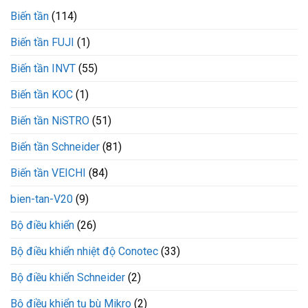
sử
với
Biến tần
(114)
dụng
tải
khởi
nặng?
Biến tần FUJI
(1)
động
mềm
CX300-
Biến tần INVT
(55)
110-
3
Biến tần KOC
(1)
VEICHI
Biến tần NiSTRO
(51)
Biến tần Schneider
(81)
Biến tần VEICHI
(84)
bien-tan-V20
(9)
Bộ điều khiển
(26)
Bộ điều khiển nhiệt độ Conotec
(33)
Bộ điều khiển Schneider
(2)
Bộ điều khiển tụ bù Mikro
(2)