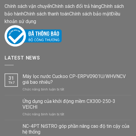
Chính sách vận chuyển
Chính sách đổi trả hàng
Chính sách
bảo hành
Chính sách thanh toán
Chính sách bảo mật
Điều
khoản sử dụng
LATEST NEWS
Máy lọc nước Cuckoo CP-ERPV0901U/WHVNCV
31
giá bao nhiêu?
Th7
ở
Chức năng bình luận bị tắt
Máy
lọc
Ứng dụng của khởi động mềm CX300-250-3
nước
VEICHI
Cuckoo
ở
Chức năng bình luận bị tắt
CP-
Ứng
ERPV0901U/WHVNCV
dụng
NC-4PT NiSTRO góp phần nâng cao độ tin cậy của
giá
của
bao
hệ thống
khởi
nhiêu?