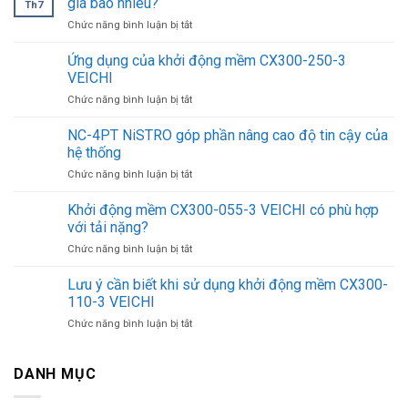
giá bao nhiêu?
Th7
ở
Chức năng bình luận bị tắt
Máy
lọc
Ứng dụng của khởi động mềm CX300-250-3
nước
VEICHI
Cuckoo
ở
Chức năng bình luận bị tắt
CP-
Ứng
ERPV0901U/WHVNCV
dụng
NC-4PT NiSTRO góp phần nâng cao độ tin cậy của
giá
của
bao
hệ thống
khởi
nhiêu?
ở
Chức năng bình luận bị tắt
động
NC-
mềm
4PT
Khởi động mềm CX300-055-3 VEICHI có phù hợp
CX300-
NiSTRO
250-
với tải nặng?
góp
3
ở
Chức năng bình luận bị tắt
phần
VEICHI
Khởi
nâng
động
Lưu ý cần biết khi sử dụng khởi động mềm CX300-
cao
mềm
độ
110-3 VEICHI
CX300-
tin
ở
Chức năng bình luận bị tắt
055-
cậy
Lưu
3
của
ý
VEICHI
hệ
cần
DANH MỤC
có
thống
biết
phù
khi
hợp