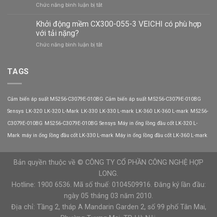
ở
Chức năng bình luận bị tắt
động
NC-
mềm
4PT
Khởi động mềm CX300-055-3 VEICHI có phù hợp
CX300-
NiSTRO
250-
với tải nặng?
góp
3
ở
Chức năng bình luận bị tắt
phần
VEICHI
Khởi
nâng
động
cao
mềm
TAGS
độ
CX300-
tin
055-
cậy
3
của
Cảm biến áp suất M5256-C3079E-010BG
Cảm biến áp suất M5256-C3079E-010BG
VEICHI
hệ
có
Sensys
LK-320
LK-320 L-Mark
LK-330
LK-330 L-mark
LK-360
LK-360 L-mark
M5256-
thống
phù
C3079E-010BG
M5256-C3079E-010BG Sensys
Máy in ống lồng đầu cốt LK-320 L-
hợp
với
Mark
máy in ống lồng đầu cốt LK-330 L-mark
Máy in ống lồng đầu cốt LK-360 L-mark
tải
nặng?
Bản quyền thuộc về © CÔNG TY CỔ PHẦN CÔNG NGHỆ HỢP
LONG.
Hotline: 1900 6536. Mã số thuế: 0104509916. Đăng ký lần đầu:
ngày 05 tháng 03 năm 2010.
Địa chỉ: Tầng 2, tháp A Mandarin Garden 2, số 99 phố Tân Mai,