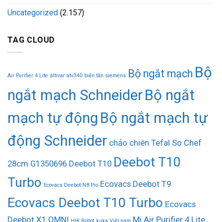
Uncategorized
(2.157)
TAG CLOUD
Bộ
Bộ ngắt mạch
Air Purifier 4 Lite
altivar atv340
biến tần siemens
ngắt mạch Schneider
Bộ ngắt
mạch tự động
Bộ ngắt mạch tự
động Schneider
chảo chiên Tefal So Chef
Deebot T10
28cm G1350696
Deebot T10
Turbo
Ecovacs Deebot T9
Ecovacs Deebot N8 Pro
Ecovacs Deebot T10 Turbo
Ecovacs
Deebot X1 OMNI
Mi Air Purifier 4 Lite
HIK Robot
kuka Việt nam