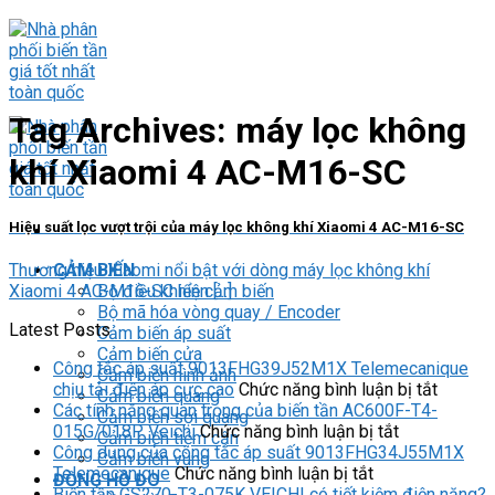
Skip
to
content
Tag Archives:
máy lọc không
khí Xiaomi 4 AC-M16-SC
Hiệu suất lọc vượt trội của máy lọc không khí Xiaomi 4 AC-M16-SC
Thương hiệu Xiaomi nổi bật với dòng máy lọc không khí
CẢM BIẾN
Xiaomi 4 AC-M16-SC hiện [...]
Bộ điều khiển cảm biến
Bộ mã hóa vòng quay / Encoder
Latest Posts
Cảm biến áp suất
Cảm biến cửa
Công tắc áp suất 9013FHG39J52M1X Telemecanique
Cảm biến hình ảnh
ở
chịu tải điện áp cực cao
Chức năng bình luận bị tắt
Cảm biến quang
Công
Các tính năng quan trọng của biến tần AC600F-T4-
Cảm biến sợi quang
ở
tắc
015G/018P Veichi
Chức năng bình luận bị tắt
Cảm biến tiệm cận
Các
áp
Công dụng của công tắc áp suất 9013FHG34J55M1X
Cảm biến vùng
ở
tính
suất
Telemecanique
Chức năng bình luận bị tắt
ĐỒNG HỒ ĐO
Công
năng
9013F
Biến tần GS270-T3-075K VEICHI có tiết kiệm điện năng?