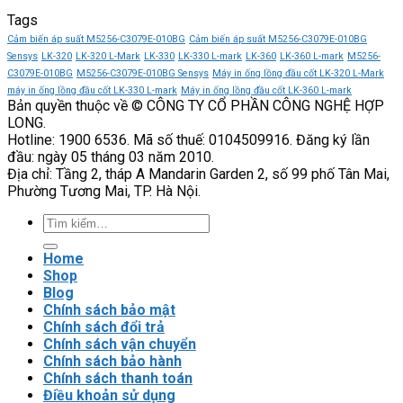
Biến
của
trọng
chịu
Tags
tần
công
của
tải
GS270-
tắc
biến
điện
Cảm biến áp suất M5256-C3079E-010BG
Cảm biến áp suất M5256-C3079E-010BG
T3-
áp
tần
áp
Sensys
LK-320
LK-320 L-Mark
LK-330
LK-330 L-mark
LK-360
LK-360 L-mark
M5256-
075K
suất
AC600F-
cực
C3079E-010BG
M5256-C3079E-010BG Sensys
Máy in ống lồng đầu cốt LK-320 L-Mark
VEICHI
9013FHG34J5
T4-
cao
máy in ống lồng đầu cốt LK-330 L-mark
Máy in ống lồng đầu cốt LK-360 L-mark
Bản quyền thuộc về © CÔNG TY CỔ PHẦN CÔNG NGHỆ HỢP
có
Telemecanique
015G/018P
LONG.
tiết
Veichi
Hotline: 1900 6536. Mã số thuế: 0104509916. Đăng ký lần
kiệm
đầu: ngày 05 tháng 03 năm 2010.
điện
Địa chỉ: Tầng 2, tháp A Mandarin Garden 2, số 99 phố Tân Mai,
năng?
Phường Tương Mai, TP. Hà Nội.
Tìm
kiếm:
Home
Shop
Blog
Chính sách bảo mật
Chính sách đổi trả
Chính sách vận chuyển
Chính sách bảo hành
Chính sách thanh toán
Điều khoản sử dụng