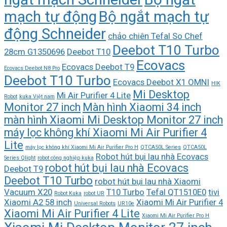
mạch tự động
Bộ ngắt mạch tự
động Schneider
chảo chiên Tefal So Chef
Deebot T10 Turbo
28cm G1350696
Deebot T10
Ecovacs
Ecovacs Deebot T9
Ecovacs Deebot N8 Pro
Deebot T10 Turbo
Ecovacs Deebot X1 OMNI
HIK
Mi Desktop
Mi Air Purifier 4 Lite
Robot
kuka Việt nam
Monitor 27 inch
Màn hình Xiaomi 34 inch
màn hình Xiaomi Mi Desktop Monitor 27 inch
máy lọc không khí Xiaomi Mi Air Purifier 4
Lite
máy lọc không khí Xiaomi Mi Air Purifier Pro H
QTCA50L Series
QTCA50L
Robot hút bụi lau nhà Ecovacs
Series Qlight
robot công nghiệp kuka
robot hút bụi lau nhà Ecovacs
Deebot T9
Deebot T10 Turbo
robot hút bụi lau nhà Xiaomi
Vacuum X20
T10 Turbo
Tefal QT1510E0
tivi
Robot Kuka
robot UR
Xiaomi A2 58 inch
Xiaomi Mi Air Purifier 4
Universal Robots
UR10e
Xiaomi Mi Air Purifier 4 Lite
Xiaomi Mi Air Purifier Pro H