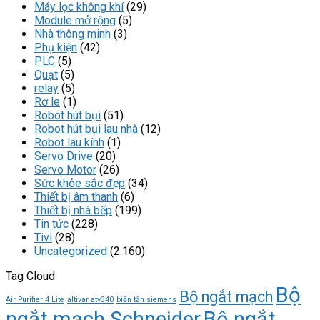
Máy lọc không khí
(29)
Module mở rộng
(5)
Nhà thông minh
(3)
Phụ kiện
(42)
PLC
(5)
Quạt
(5)
relay
(5)
Rơ le
(1)
Robot hút bụi
(51)
Robot hút bụi lau nhà
(12)
Robot lau kính
(1)
Servo Drive
(20)
Servo Motor
(26)
Sức khỏe sắc đẹp
(34)
Thiết bị âm thanh
(6)
Thiết bị nhà bếp
(199)
Tin tức
(228)
Tivi
(28)
Uncategorized
(2.160)
Tag Cloud
Bộ
Bộ ngắt mạch
Air Purifier 4 Lite
altivar atv340
biến tần siemens
ngắt mạch Schneider
Bộ ngắt