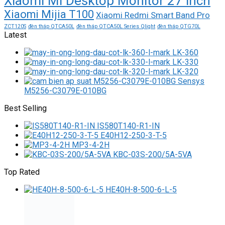
Xiaomi Mi Desktop Monitor 27 inch
Xiaomi Mijia T100
Xiaomi Redmi Smart Band Pro
ZCT120S
đèn tháp QTCA50L
đèn tháp QTCA50L Series Qlight
đèn tháp QTG70L
Latest
LK-360
LK-330
LK-320
M5256-C3079E-010BG
Best Selling
IS580T140-R1-IN
E40H12-250-3-T-5
MP3-4-2H
KBC-03S-200/5A-5VA
Top Rated
HE40H-8-500-6-L-5