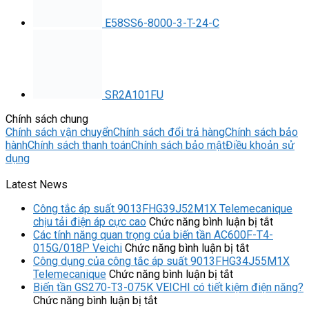
E58SS6-8000-3-T-24-C
SR2A101FU
Chính sách chung
Chính sách vận chuyển
Chính sách đổi trả hàng
Chính sách bảo
hành
Chính sách thanh toán
Chính sách bảo mật
Điều khoản sử
dụng
Latest News
Công tắc áp suất 9013FHG39J52M1X Telemecanique
ở
chịu tải điện áp cực cao
Chức năng bình luận bị tắt
Công
Các tính năng quan trọng của biến tần AC600F-T4-
ở
tắc
015G/018P Veichi
Chức năng bình luận bị tắt
Các
áp
Công dụng của công tắc áp suất 9013FHG34J55M1X
ở
tính
suất
Telemecanique
Chức năng bình luận bị tắt
Công
năng
9013F
Biến tần GS270-T3-075K VEICHI có tiết kiệm điện năng?
ở
dụng
quan
Teleme
Chức năng bình luận bị tắt