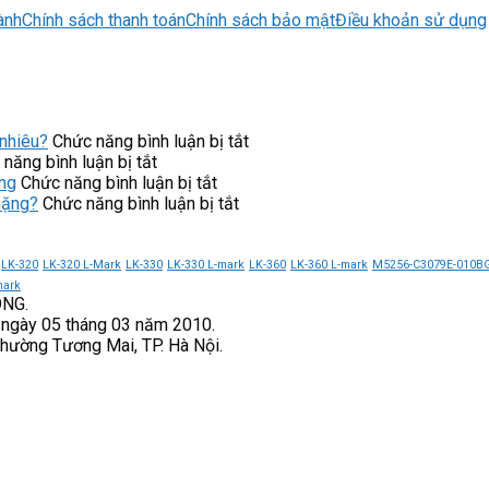
ành
Chính sách thanh toán
Chính sách bảo mật
Điều khoản sử dụng
ở
nhiêu?
Chức năng bình luận bị tắt
ở
Máy
năng bình luận bị tắt
Ứng
ở
lọc
ng
Chức năng bình luận bị tắt
dụng
NC-
ở
nước
nặng?
Chức năng bình luận bị tắt
của
4PT
Khởi
Cuckoo
khởi
NiSTRO
động
CP-
động
góp
mềm
ERPV0901U/WHVNCV
LK-320
LK-320 L-Mark
LK-330
LK-330 L-mark
LK-360
LK-360 L-mark
M5256-C3079E-010B
mềm
phần
CX300-
giá
mark
ONG.
CX300-
nâng
055-
bao
 ngày 05 tháng 03 năm 2010.
250-
cao
3
nhiêu?
Phường Tương Mai, TP. Hà Nội.
3
độ
VEICHI
VEICHI
tin
có
cậy
phù
của
hợp
hệ
với
thống
tải
nặng?