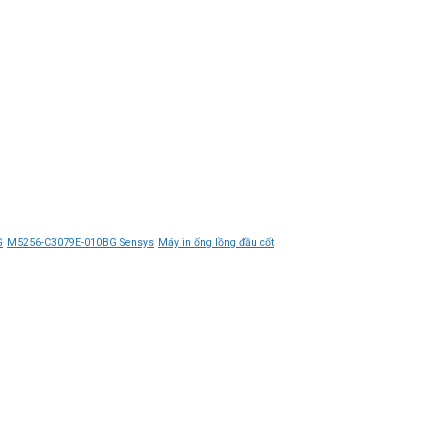
G
M5256-C3079E-010BG Sensys
Máy in ống lồng đầu cốt