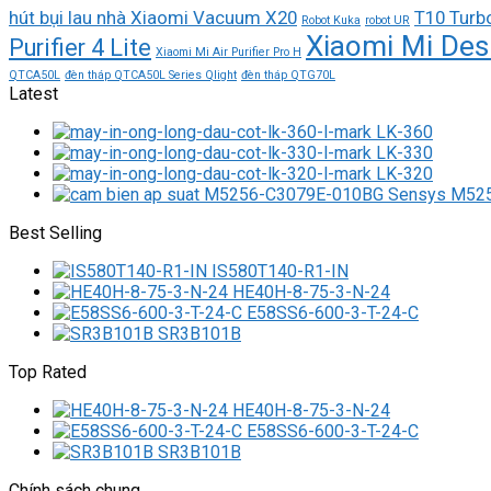
hút bụi lau nhà Xiaomi Vacuum X20
T10 Turb
Robot Kuka
robot UR
Xiaomi Mi Des
Purifier 4 Lite
Xiaomi Mi Air Purifier Pro H
QTCA50L
đèn tháp QTCA50L Series Qlight
đèn tháp QTG70L
Latest
LK-360
LK-330
LK-320
M525
Best Selling
IS580T140-R1-IN
HE40H-8-75-3-N-24
E58SS6-600-3-T-24-C
SR3B101B
Top Rated
HE40H-8-75-3-N-24
E58SS6-600-3-T-24-C
SR3B101B
Chính sách chung