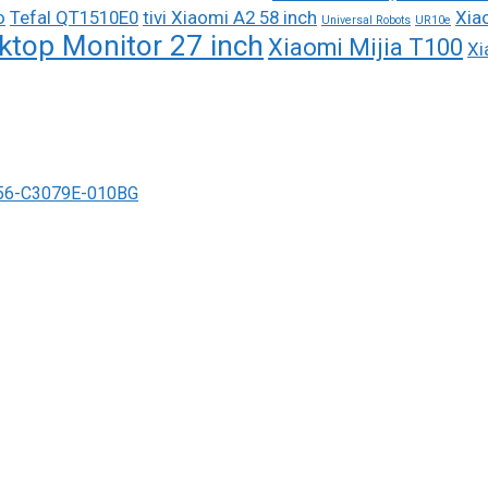
o
Tefal QT1510E0
tivi Xiaomi A2 58 inch
Xiao
Universal Robots
UR10e
ktop Monitor 27 inch
Xiaomi Mijia T100
Xi
6-C3079E-010BG