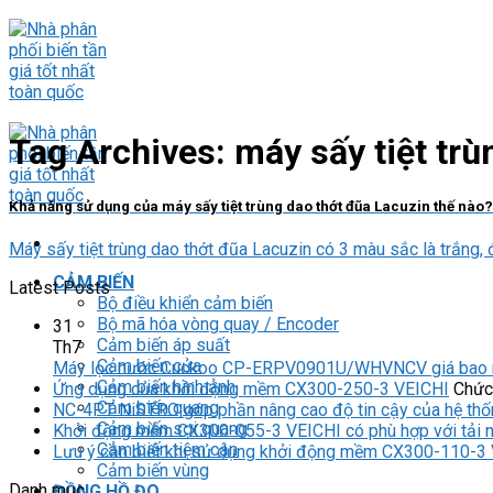
Skip
to
content
Tag Archives:
máy sấy tiệt trù
Khả năng sử dụng của máy sấy tiệt trùng dao thớt đũa Lacuzin thế nào?
Máy sấy tiệt trùng dao thớt đũa Lacuzin có 3 màu sắc là trắng, đỏ
CẢM BIẾN
Latest Posts
Bộ điều khiển cảm biến
Bộ mã hóa vòng quay / Encoder
31
Cảm biến áp suất
Th7
Cảm biến cửa
Máy lọc nước Cuckoo CP-ERPV0901U/WHVNCV giá bao 
Cảm biến hình ảnh
Ứng dụng của khởi động mềm CX300-250-3 VEICHI
Chức 
Cảm biến quang
NC-4PT NiSTRO góp phần nâng cao độ tin cậy của hệ thố
Cảm biến sợi quang
Khởi động mềm CX300-055-3 VEICHI có phù hợp với tải 
Cảm biến tiệm cận
Lưu ý cần biết khi sử dụng khởi động mềm CX300-110-3
Cảm biến vùng
Danh mục
ĐỒNG HỒ ĐO