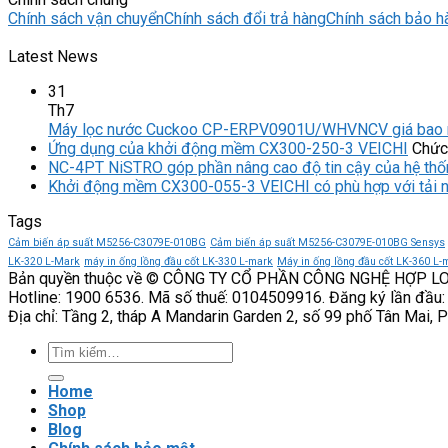
Chính sách vận chuyển
Chính sách đổi trả hàng
Chính sách bảo h
Latest News
31
Th7
Máy lọc nước Cuckoo CP-ERPV0901U/WHVNCV giá bao 
Ứng dụng của khởi động mềm CX300-250-3 VEICHI
Chức 
NC-4PT NiSTRO góp phần nâng cao độ tin cậy của hệ thố
Khởi động mềm CX300-055-3 VEICHI có phù hợp với tải 
Tags
Cảm biến áp suất M5256-C3079E-010BG
Cảm biến áp suất M5256-C3079E-010BG Sensys
LK-320 L-Mark
máy in ống lồng đầu cốt LK-330 L-mark
Máy in ống lồng đầu cốt LK-360 L-
Bản quyền thuộc về © CÔNG TY CỔ PHẦN CÔNG NGHỆ HỢP L
Hotline: 1900 6536. Mã số thuế: 0104509916. Đăng ký lần đầu:
Địa chỉ: Tầng 2, tháp A Mandarin Garden 2, số 99 phố Tân Mai, 
Tìm
kiếm:
Home
Shop
Blog