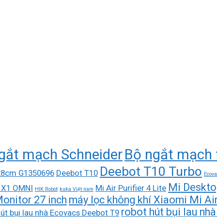
gắt mạch Schneider
Bộ ngắt mạch 
Deebot T10 Turbo
 28cm G1350696
Deebot T10
Ecova
Mi Deskto
 X1 OMNI
Mi Air Purifier 4 Lite
HIK Robot
kuka Việt nam
onitor 27 inch
máy lọc không khí Xiaomi Mi Air 
robot hút bụi lau n
út bụi lau nhà Ecovacs Deebot T9