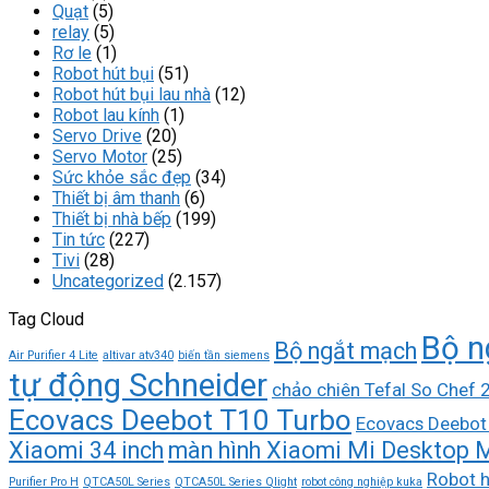
Quạt
(5)
relay
(5)
Rơ le
(1)
Robot hút bụi
(51)
Robot hút bụi lau nhà
(12)
Robot lau kính
(1)
Servo Drive
(20)
Servo Motor
(25)
Sức khỏe sắc đẹp
(34)
Thiết bị âm thanh
(6)
Thiết bị nhà bếp
(199)
Tin tức
(227)
Tivi
(28)
Uncategorized
(2.157)
Tag Cloud
Bộ n
Bộ ngắt mạch
Air Purifier 4 Lite
altivar atv340
biến tần siemens
tự động Schneider
chảo chiên Tefal So Chef
Ecovacs Deebot T10 Turbo
Ecovacs Deebot
Xiaomi 34 inch
màn hình Xiaomi Mi Desktop M
Robot h
Purifier Pro H
QTCA50L Series
QTCA50L Series Qlight
robot công nghiệp kuka