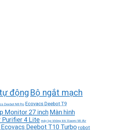
tự động
Bộ ngắt mạch
Ecovacs Deebot T9
cs Deebot N8 Pro
p Monitor 27 inch
Màn hình
Purifier 4 Lite
máy lọc không khí Xiaomi Mi Air
hà Ecovacs Deebot T10 Turbo
robot