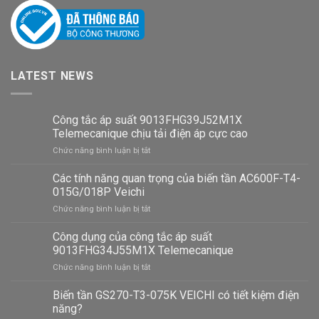
LATEST NEWS
Công tắc áp suất 9013FHG39J52M1X
Telemecanique chịu tải điện áp cực cao
ở
Chức năng bình luận bị tắt
Công
tắc
Các tính năng quan trọng của biến tần AC600F-T4-
áp
015G/018P Veichi
suất
ở
Chức năng bình luận bị tắt
9013FHG39J52M1X
Các
Telemecanique
tính
Công dụng của công tắc áp suất
chịu
năng
tải
9013FHG34J55M1X Telemecanique
quan
điện
ở
Chức năng bình luận bị tắt
trọng
áp
Công
của
cực
dụng
Biến tần GS270-T3-075K VEICHI có tiết kiệm điện
biến
cao
của
tần
năng?
công
AC600F-