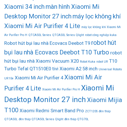
Xiaomi 34 inch
màn hình Xiaomi Mi
Desktop Monitor 27 inch
máy lọc không khí
Xiaomi Mi Air Purifier 4 Lite
máy lọc không khí Xiaomi Mi
Air Purifier Pro H
QTCA50L Series
QTCA50L Series Qlight
robot công nghiệp kuka
robot hút
Robot hút bụi lau nhà Ecovacs Deebot T9
bụi lau nhà Ecovacs Deebot T10 Turbo
robot
hút bụi lau nhà Xiaomi Vacuum X20
T10
Robot Kuka
robot UR
Turbo
Tefal QT1510E0
tivi Xiaomi A2 58 inch
Universal Robots
Xiaomi Mi Air
Xiaomi Mi Air Purifier 4
UR10e
Xiaomi Mi
Purifier 4 Lite
Xiaomi Mi Air Purifier Pro H
Desktop Monitor 27 inch
Xiaomi Mijia
T100
Xiaomi Redmi Smart Band Pro
ZCT120S
đèn tháp
QTCA50L
đèn tháp QTCA50L Series Qlight
đèn tháp QTG70L