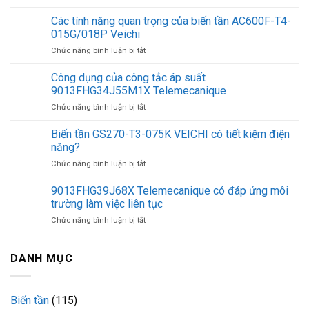
Công
tắc
Các tính năng quan trọng của biến tần AC600F-T4-
áp
015G/018P Veichi
suất
ở
Chức năng bình luận bị tắt
9013FHG39J52M1X
Các
Telemecanique
tính
Công dụng của công tắc áp suất
chịu
năng
tải
9013FHG34J55M1X Telemecanique
quan
điện
ở
Chức năng bình luận bị tắt
trọng
áp
Công
của
cực
dụng
Biến tần GS270-T3-075K VEICHI có tiết kiệm điện
biến
cao
của
tần
năng?
công
AC600F-
ở
Chức năng bình luận bị tắt
tắc
T4-
Biến
áp
015G/018P
tần
9013FHG39J68X Telemecanique có đáp ứng môi
suất
Veichi
GS270-
9013FHG34J55M1X
trường làm việc liên tục
T3-
Telemecanique
ở
Chức năng bình luận bị tắt
075K
9013FHG39J68X
VEICHI
Telemecanique
có
có
DANH MỤC
tiết
đáp
kiệm
ứng
điện
môi
năng?
Biến tần
(115)
trường