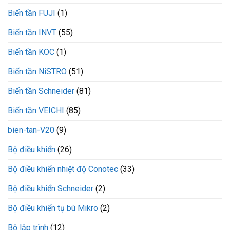
làm
Biến tần FUJI
(1)
việc
liên
tục
Biến tần INVT
(55)
Biến tần KOC
(1)
Biến tần NiSTRO
(51)
Biến tần Schneider
(81)
Biến tần VEICHI
(85)
bien-tan-V20
(9)
Bộ điều khiển
(26)
Bộ điều khiển nhiệt độ Conotec
(33)
Bộ điều khiển Schneider
(2)
Bộ điều khiển tụ bù Mikro
(2)
Bộ lập trình
(12)