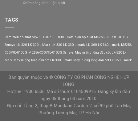
ở
Chức năng bình luận bị tắt
tắc
T4-
Biến
áp
015G/018P
tần
suất
Veichi
GS270-
TAGS
9013FHG34J55M1X
T3-
Telemecanique
075K
VEICHI
Cảm biến áp suất M5256-C3079E-010BG
Cảm biến áp suất M5256-C3079E-010BG
có
tiết
Sensys
LK-320
LK-320 L-Mark
LK-330
LK-330 L-mark
LK-360
LK-360 L-mark
M5256-
kiệm
C3079E-010BG
M5256-C3079E-010BG Sensys
Máy in ống lồng đầu cốt LK-320 L-
điện
năng?
Mark
máy in ống lồng đầu cốt LK-330 L-mark
Máy in ống lồng đầu cốt LK-360 L-mark
Bản quyền thuộc về © CÔNG TY CỔ PHẦN CÔNG NGHỆ HỢP
LONG.
Hotline: 1900 6536. Mã số thuế: 0104509916. Đăng ký lần đầu:
ngày 05 tháng 03 năm 2010.
Địa chỉ: Tầng 2, tháp A Mandarin Garden 2, số 99 phố Tân Mai,
Phường Tương Mai, TP. Hà Nội.