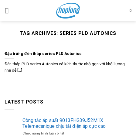
Skip
to
0
content
TAG ARCHIVES:
SERIES PLD AUTONICS
Đặc trưng đèn tháp series PLD Autonics
Đèn tháp PLD series Autonics có kích thước nhỏ gọn với khối lượng
nhẹ dễ [...]
LATEST POSTS
Công tắc áp suất 9013FHG39J52M1X
Telemecanique chịu tải điện áp cực cao
ở
Chức năng bình luận bị tắt