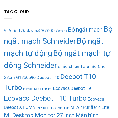
TAG CLOUD
Bộ
Bộ ngắt mạch
Air Purifier 4 Lite
altivar atv340
biến tần siemens
ngắt mạch Schneider
Bộ ngắt
mạch tự động
Bộ ngắt mạch tự
động Schneider
chảo chiên Tefal So Chef
Deebot T10
28cm G1350696
Deebot T10
Turbo
Ecovacs Deebot T9
Ecovacs Deebot N8 Pro
Ecovacs Deebot T10 Turbo
Ecovacs
Deebot X1 OMNI
Mi Air Purifier 4 Lite
HIK Robot
kuka Việt nam
Mi Desktop Monitor 27 inch
Màn hình