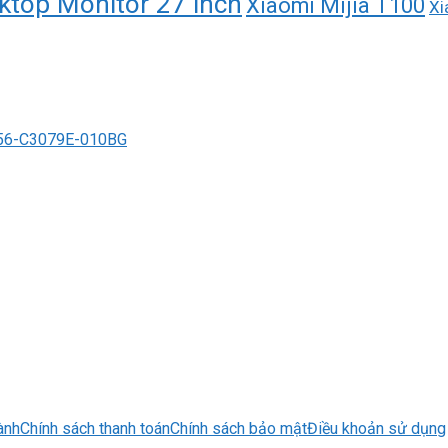
ktop Monitor 27 inch
Xiaomi Mijia T100
Xi
6-C3079E-010BG
ành
Chính sách thanh toán
Chính sách bảo mật
Điều khoản sử dụng