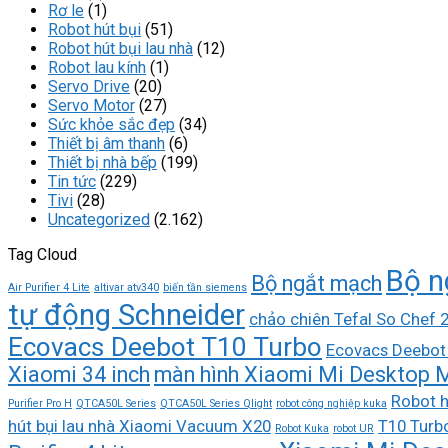
Rơ le
(1)
Robot hút bụi
(51)
Robot hút bụi lau nhà
(12)
Robot lau kính
(1)
Servo Drive
(20)
Servo Motor
(27)
Sức khỏe sắc đẹp
(34)
Thiết bị âm thanh
(6)
Thiết bị nhà bếp
(199)
Tin tức
(229)
Tivi
(28)
Uncategorized
(2.162)
Tag Cloud
Bộ n
Bộ ngắt mạch
Air Purifier 4 Lite
altivar atv340
biến tần siemens
tự động Schneider
chảo chiên Tefal So Chef
Ecovacs Deebot T10 Turbo
Ecovacs Deebot
Xiaomi 34 inch
màn hình Xiaomi Mi Desktop M
Robot h
Purifier Pro H
QTCA50L Series
QTCA50L Series Qlight
robot công nghiệp kuka
hút bụi lau nhà Xiaomi Vacuum X20
T10 Turb
Robot Kuka
robot UR