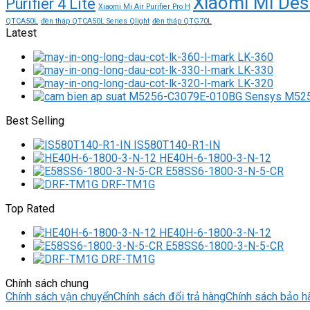
Xiaomi Mi Des
Purifier 4 Lite
Xiaomi Mi Air Purifier Pro H
QTCA50L
đèn tháp QTCA50L Series Qlight
đèn tháp QTG70L
Latest
LK-360
LK-330
LK-320
M525
Best Selling
IS580T140-R1-IN
HE40H-6-1800-3-N-12
E58SS6-1800-3-N-5-CR
DRF-TM1G
Top Rated
HE40H-6-1800-3-N-12
E58SS6-1800-3-N-5-CR
DRF-TM1G
Chính sách chung
Chính sách vận chuyển
Chính sách đổi trả hàng
Chính sách bảo h