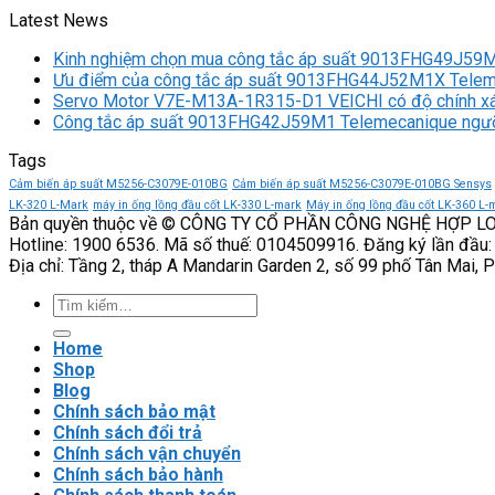
Latest News
Kinh nghiệm chọn mua công tắc áp suất 9013FHG49J59
Ưu điểm của công tắc áp suất 9013FHG44J52M1X Tele
Servo Motor V7E-M13A-1R315-D1 VEICHI có độ chính x
Công tắc áp suất 9013FHG42J59M1 Telemecanique ngưỡ
Tags
Cảm biến áp suất M5256-C3079E-010BG
Cảm biến áp suất M5256-C3079E-010BG Sensys
LK-320 L-Mark
máy in ống lồng đầu cốt LK-330 L-mark
Máy in ống lồng đầu cốt LK-360 L-
Bản quyền thuộc về © CÔNG TY CỔ PHẦN CÔNG NGHỆ HỢP L
Hotline: 1900 6536. Mã số thuế: 0104509916. Đăng ký lần đầu:
Địa chỉ: Tầng 2, tháp A Mandarin Garden 2, số 99 phố Tân Mai, 
Tìm
kiếm:
Home
Shop
Blog
Chính sách bảo mật
Chính sách đổi trả
Chính sách vận chuyển
Chính sách bảo hành