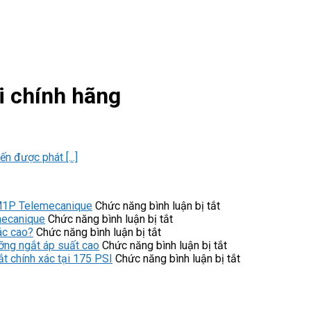
i chính hãng
 được phát [...]
ở
M1P Telemecanique
Chức năng bình luận bị tắt
ở
Kinh
mecanique
Chức năng bình luận bị tắt
ở
Ưu
nghiệm
ác cao?
Chức năng bình luận bị tắt
Servo
điểm
chọn
ở
ng ngắt áp suất cao
Chức năng bình luận bị tắt
Motor
của
mua
Công
ở
 chính xác tại 175 PSI
Chức năng bình luận bị tắt
V7E-
công
công
tắc
Công
M13A-
tắc
tắc
áp
tắc
1R315-
áp
áp
suất
áp
D1
suất
suất
9013FHG42J59
suất