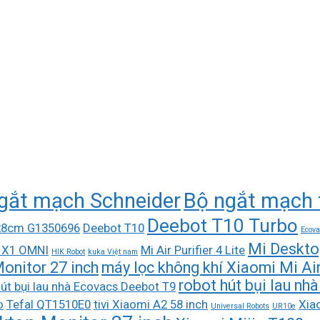
gắt mạch Schneider
Bộ ngắt mạch 
Deebot T10 Turbo
 28cm G1350696
Deebot T10
Ecova
Mi Deskto
 X1 OMNI
Mi Air Purifier 4 Lite
HIK Robot
kuka Việt nam
onitor 27 inch
máy lọc không khí Xiaomi Mi Air 
robot hút bụi lau n
út bụi lau nhà Ecovacs Deebot T9
o
Tefal QT1510E0
tivi Xiaomi A2 58 inch
Xiao
Universal Robots
UR10e