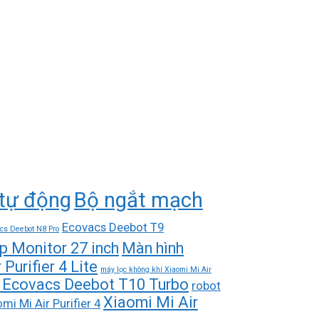
tự động
Bộ ngắt mạch
Ecovacs Deebot T9
cs Deebot N8 Pro
p Monitor 27 inch
Màn hình
Purifier 4 Lite
máy lọc không khí Xiaomi Mi Air
hà Ecovacs Deebot T10 Turbo
robot
Xiaomi Mi Air
mi Mi Air Purifier 4