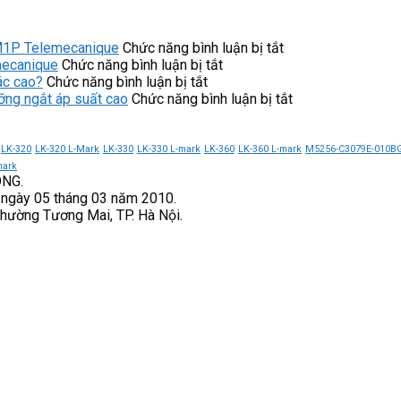
ở
M1P Telemecanique
Chức năng bình luận bị tắt
ở
Kinh
mecanique
Chức năng bình luận bị tắt
ở
Ưu
nghiệm
ác cao?
Chức năng bình luận bị tắt
Servo
điểm
chọn
ở
ng ngắt áp suất cao
Chức năng bình luận bị tắt
Motor
của
mua
Công
V7E-
công
công
tắc
M13A-
tắc
tắc
áp
LK-320
LK-320 L-Mark
LK-330
LK-330 L-mark
LK-360
LK-360 L-mark
M5256-C3079E-010B
1R315-
áp
áp
suất
mark
ONG.
D1
suất
suất
9013FHG42J59
 ngày 05 tháng 03 năm 2010.
VEICHI
9013FHG44J52M1X
9013FHG49J59M
Telemecanique
Phường Tương Mai, TP. Hà Nội.
có
Telemecanique
Telemecanique
ngưỡng
độ
ngắt
chính
áp
xác
suất
cao?
cao