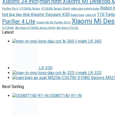
Xiaomi 34 inch
màn hình Xiaomi Mi Desktop M
Robot h
Purifier Pro H
QTCA50L Series
QTCA50L Series Qlight
robot công nghiệp kuka
hút bụi lau nhà Xiaomi Vacuum X20
T10 Turb
Robot Kuka
robot UR
Xiaomi Mi Des
Purifier 4 Lite
Xiaomi Mi Air Purifier Pro H
QTCA50L
đèn tháp QTCA50L Series Qlight
đèn tháp QTG70L
Latest
LK-360
LK-330
LK-320
M525
Best Selling
IS580T140-R1-IN