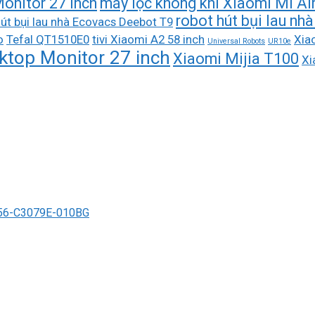
onitor 27 inch
máy lọc không khí Xiaomi Mi Air 
robot hút bụi lau n
út bụi lau nhà Ecovacs Deebot T9
o
Tefal QT1510E0
tivi Xiaomi A2 58 inch
Xiao
Universal Robots
UR10e
ktop Monitor 27 inch
Xiaomi Mijia T100
Xi
6-C3079E-010BG