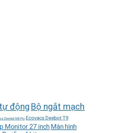
tự động
Bộ ngắt mạch
Ecovacs Deebot T9
cs Deebot N8 Pro
p Monitor 27 inch
Màn hình