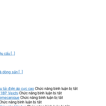
 cấu [...]
 dòng sản [...]
ở
tải điện áp cực cao
Chức năng bình luận bị tắt
ở
Công
018P Veichi
Chức năng bình luận bị tắt
Các
ở
tắc
lemecanique
Chức năng bình luận bị tắt
ở
tính
Công
áp
Chức năng bình luận bị tắt