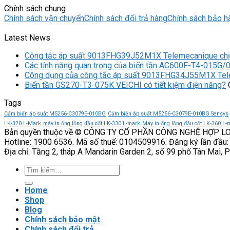
Chính sách chung
Chính sách vận chuyển
Chính sách đổi trả hàng
Chính sách bảo h
Latest News
Công tắc áp suất 9013FHG39J52M1X Telemecanique chịu 
Các tính năng quan trọng của biến tần AC600F-T4-015G/
Công dụng của công tắc áp suất 9013FHG34J55M1X Te
Biến tần GS270-T3-075K VEICHI có tiết kiệm điện năng?
Tags
Cảm biến áp suất M5256-C3079E-010BG
Cảm biến áp suất M5256-C3079E-010BG Sensys
LK-320 L-Mark
máy in ống lồng đầu cốt LK-330 L-mark
Máy in ống lồng đầu cốt LK-360 L-
Bản quyền thuộc về © CÔNG TY CỔ PHẦN CÔNG NGHỆ HỢP L
Hotline: 1900 6536. Mã số thuế: 0104509916. Đăng ký lần đầu:
Địa chỉ: Tầng 2, tháp A Mandarin Garden 2, số 99 phố Tân Mai, 
Tìm
kiếm:
Home
Shop
Blog
Chính sách bảo mật
Chính sách đổi trả