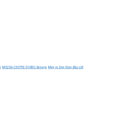
M1X
G
M5256-C3079E-010BG Sensys
Máy in ống lồng đầu cốt