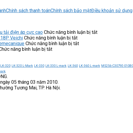
ành
Chính sách thanh toán
Chính sách bảo mật
Điều khoản sử dụng
ở
tải điện áp cực cao
Chức năng bình luận bị tắt
ở
Công
018P Veichi
Chức năng bình luận bị tắt
Các
ở
tắc
lemecanique
Chức năng bình luận bị tắt
ở
tính
Công
áp
Chức năng bình luận bị tắt
Biến
năng
dụng
suất
tần
quan
của
9013FHG39J52
GS270-
trọng
công
Telemecanique
LK-320
LK-320 L-Mark
LK-330
LK-330 L-mark
LK-360
LK-360 L-mark
M5256-C3079E-010B
T3-
của
tắc
chịu
mark
ONG.
075K
biến
áp
tải
 ngày 05 tháng 03 năm 2010.
VEICHI
tần
suất
điện
Phường Tương Mai, TP. Hà Nội.
có
AC600F-
9013FHG34J55M1X
áp
tiết
T4-
Telemecanique
cực
kiệm
015G/018P
cao
điện
Veichi
năng?