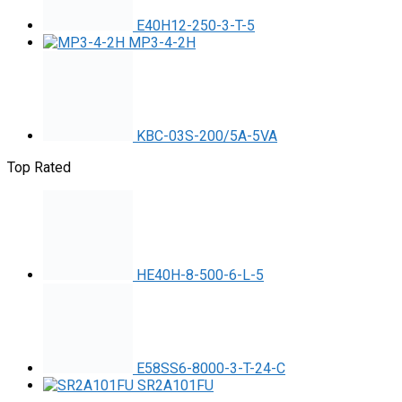
E40H12-250-3-T-5
MP3-4-2H
KBC-03S-200/5A-5VA
Top Rated
HE40H-8-500-6-L-5
E58SS6-8000-3-T-24-C
SR2A101FU