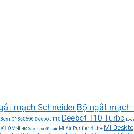
gắt mạch Schneider
Bộ ngắt mạch 
Deebot T10 Turbo
 28cm G1350696
Deebot T10
Ecova
Mi Deskto
 X1 OMNI
Mi Air Purifier 4 Lite
HIK Robot
kuka Việt nam