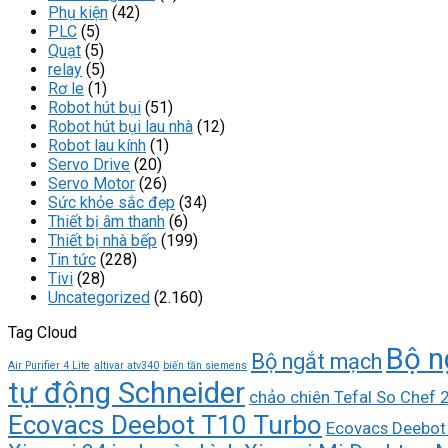
Phụ kiện
(42)
PLC
(5)
Quạt
(5)
relay
(5)
Rơ le
(1)
Robot hút bụi
(51)
Robot hút bụi lau nhà
(12)
Robot lau kính
(1)
Servo Drive
(20)
Servo Motor
(26)
Sức khỏe sắc đẹp
(34)
Thiết bị âm thanh
(6)
Thiết bị nhà bếp
(199)
Tin tức
(228)
Tivi
(28)
Uncategorized
(2.160)
Tag Cloud
Bộ n
Bộ ngắt mạch
Air Purifier 4 Lite
altivar atv340
biến tần siemens
tự động Schneider
chảo chiên Tefal So Chef
Ecovacs Deebot T10 Turbo
Ecovacs Deebot