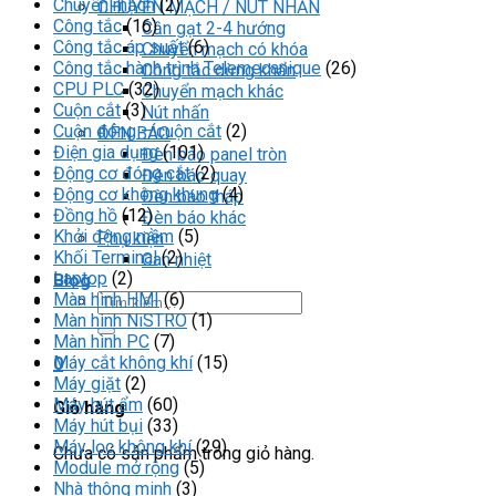
Chuyển mạch
(2)
CHUYỂN MẠCH / NÚT NHẤN
Công tắc
(16)
Cần gạt 2-4 hướng
Công tắc áp suất
(6)
Chuyển mạch có khóa
Công tắc hành trình Telemecanique
(26)
Công tắc dừng khẩn
CPU PLC
(32)
Chuyển mạch khác
Cuộn cắt
(3)
Nút nhấn
Cuộn đóng – cuộn cắt
(2)
ĐÈN BÁO
Điện gia dụng
(101)
Đèn báo panel tròn
Động cơ đóng cắt
(2)
Đèn báo quay
Động cơ không khung
(4)
Đèn báo tháp
Đồng hồ
(12)
Đèn báo khác
Khởi động mềm
(5)
Phụ kiện
Khối Terminal
(2)
Can nhiệt
Laptop
(2)
Blog
Màn hình HMI
(6)
Tìm
Màn hình NiSTRO
(1)
kiếm:
Màn hình PC
(7)
Máy cắt không khí
(15)
0
Máy giặt
(2)
Máy hút ẩm
(60)
Giỏ hàng
Máy hút bụi
(33)
Máy lọc không khí
(29)
Chưa có sản phẩm trong giỏ hàng.
Module mở rộng
(5)
Nhà thông minh
(3)