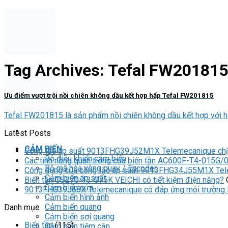
Skip
to
content
Tag Archives:
Tefal FW201815
Ưu điểm vượt trội nồi chiên không dầu kết hợp hấp Tefal FW201815
Tefal FW201815 là sản phẩm nồi chiên không dầu kết hợp với hấp
Latest Posts
CẢM BIẾN
Công tắc áp suất 9013FHG39J52M1X Telemecanique chịu 
Bộ điều khiển cảm biến
Các tính năng quan trọng của biến tần AC600F-T4-015G/
Bộ mã hóa vòng quay / Encoder
Công dụng của công tắc áp suất 9013FHG34J55M1X Te
Cảm biến áp suất
Biến tần GS270-T3-075K VEICHI có tiết kiệm điện năng?
Cảm biến cửa
9013FHG39J68X Telemecanique có đáp ứng môi trường là
Cảm biến hình ảnh
Cảm biến quang
Danh mục
Cảm biến sợi quang
Biến tần
(115)
Cảm biến tiệm cận