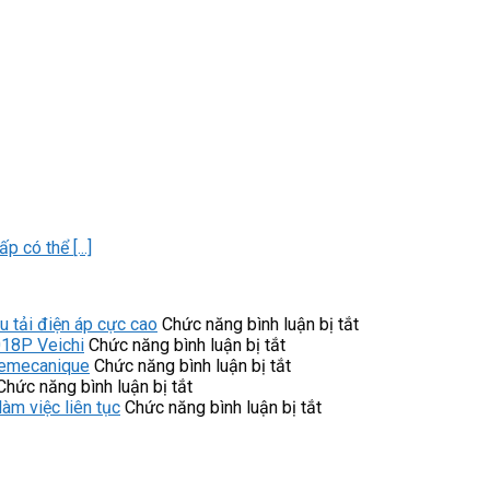
 có thể [...]
ở
tải điện áp cực cao
Chức năng bình luận bị tắt
ở
Công
018P Veichi
Chức năng bình luận bị tắt
Các
ở
tắc
lemecanique
Chức năng bình luận bị tắt
ở
tính
Công
áp
Chức năng bình luận bị tắt
Biến
năng
dụng
ở
suất
m việc liên tục
Chức năng bình luận bị tắt
tần
quan
của
9013FHG39J68X
9013FHG39J52
GS270-
trọng
công
Telemecanique
Telemecanique
T3-
của
tắc
có
chịu
075K
biến
áp
đáp
tải