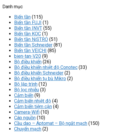
Danh mục
Biến tần
(115)
Biến tần FUJI
(1)
Biến tần INVT
(55)
Biến tần KOC
(1)
Biến tần NiSTRO
(51)
Biến tần Schneider
(81)
Biến tần VEICHI
(85)
bien-tan-V20
(9)
Bộ điều khiển
(26)
Bộ điều khiển nhiệt độ Conotec
(33)
Bộ điều khiển Schneider
(2)
Bộ điều khiển tụ bù Mikro
(2)
Bộ lập trình
(12)
Bộ lọc nhiễu
(3)
Cảm biến
(9)
Cảm biến nhiệt độ
(4)
Cảm biến tiệm cận
(4)
Camera-Wifi
(10)
Cáp nguồn
(10)
Cầu dao – Aptomat – Bộ ngắt mạch
(150)
Chuyển mạch
(2)