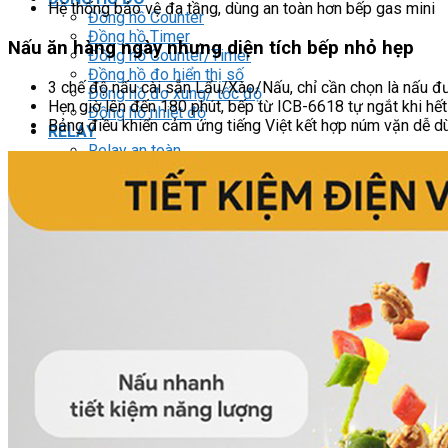
Hệ thống bảo vệ đa tầng, dùng an toàn hơn bếp gas mini
Đồng hồ Counter
Đồng hồ Timer
Nấu ăn hàng ngày nhưng diện tích bếp nhỏ hẹp
Đồng hồ Counter/Timer
Đồng hồ đo hiển thị số
3 chế độ nấu cài sẵn Lẩu/Xào/Nấu, chỉ cần chọn là nấu đ
Đồng hồ đo xung/ tốc độ
Hẹn giờ lên đến 180 phút, bếp từ ICB-6618 tự ngắt khi hết 
Đồng hồ nhiệt độ
Bảng điều khiển cảm ứng tiếng Việt kết hợp núm vặn dễ dù
RELAY
Relay an toàn
Relay bán dẫn
Relay bảo vệ động cơ 3P
Relay thời gian
Relay trung gian
BIẾN TẦN
DRIVER / MOTOR STEP
HMI
PLC
BỘ NGUỒN DC
DRIVER / MOTOR SERVO
Light Star
Robot KUKA
Phích cắm / Ổ cắm / Công tắc
LOGIC RELAY
Zelio