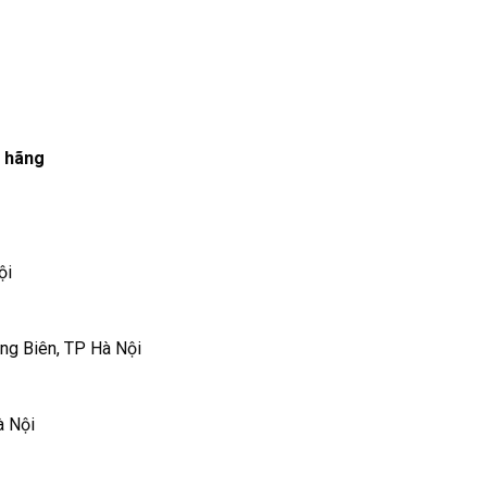
h hãng
ội
ng Biên, TP Hà Nội
à Nội