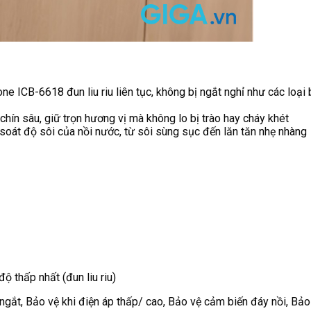
e ICB-6618 đun liu riu liên tục, không bị ngắt nghỉ như các loại 
chín sâu, giữ trọn hương vị mà không lo bị trào hay cháy khét
soát độ sôi của nồi nước, từ sôi sùng sục đến lăn tăn nhẹ nhàng
ộ thấp nhất (đun liu riu)
ngắt, Bảo vệ khi điện áp thấp/ cao, Bảo vệ cảm biến đáy nồi, Bảo