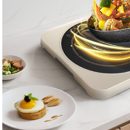
CHUYỂN MẠCH / NÚT NHẤN
Cần gạt 2-4 hướng
Chuyển mạch có khóa
Công tắc dừng khẩn
Chuyển mạch khác
Nút nhấn
ĐÈN BÁO
Đèn báo panel tròn
Đèn báo quay
Đèn báo tháp
Đèn báo khác
Phụ kiện
Can nhiệt
Blog
Tìm
kiếm:
0
Giỏ hàng
Chưa có sản phẩm trong giỏ hàng.