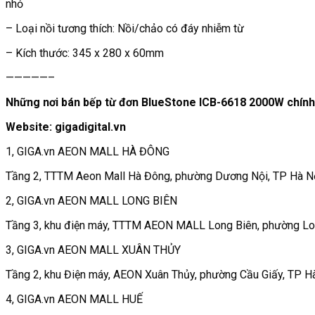
nhỏ
– Loại nồi tương thích: Nồi/chảo có đáy nhiễm từ
– Kích thước: 345 x 280 x 60mm
—————–
Những nơi bán bếp từ đơn BlueStone ICB-6618 2000W chín
Website: gigadigital.vn
1, GIGA.vn AEON MALL HÀ ĐÔNG
Tầng 2, TTTM Aeon Mall Hà Đông, phường Dương Nội, TP Hà N
2, GIGA.vn AEON MALL LONG BIÊN
Tầng 3, khu điện máy, TTTM AEON MALL Long Biên, phường Lo
3, GIGA.vn AEON MALL XUÂN THỦY
Tầng 2, khu Điện máy, AEON Xuân Thủy, phường Cầu Giấy, TP H
4, GIGA.vn AEON MALL HUẾ