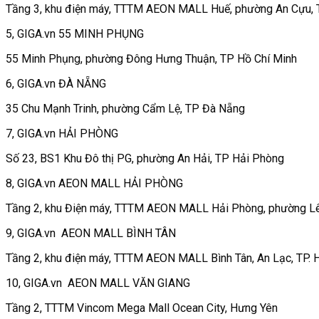
Tầng 3, khu điện máy, TTTM AEON MALL Huế, phường An Cựu,
5, GIGA.vn 55 MINH PHỤNG
55 Minh Phụng, phường Đông Hưng Thuận, TP Hồ Chí Minh
6, GIGA.vn ĐÀ NẴNG
35 Chu Mạnh Trinh, phường Cẩm Lệ, TP Đà Nẵng
7, GIGA.vn HẢI PHÒNG
Số 23, BS1 Khu Đô thị PG, phường An Hải, TP Hải Phòng
8, GIGA.vn AEON MALL HẢI PHÒNG
Tầng 2, khu Điện máy, TTTM AEON MALL Hải Phòng, phường Lê
9, GIGA.vn AEON MALL BÌNH TÂN
Tầng 2, khu điện máy, TTTM AEON MALL Bình Tân, An Lạc, TP. 
10, GIGA.vn AEON MALL VĂN GIANG
Tầng 2, TTTM Vincom Mega Mall Ocean City, Hưng Yên