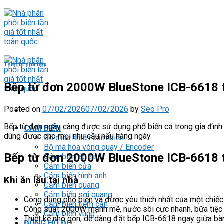
Skip
to
content
Thiết bị nhà bếp
Bếp từ đơn 2000W BlueStone ICB-6618 t
Posted on
07/02/2026
07/02/2026
by
Seo Pro
Bếp từ đơn ngày càng được sử dụng phổ biến cả trong gia đình 
CẢM BIẾN
dùng được cho mọi nhu cầu nấu hàng ngày.
Bộ điều khiển cảm biến
Bộ mã hóa vòng quay / Encoder
Bếp từ đơn 2000W BlueStone ICB-6618 t
Cảm biến áp suất
Cảm biến cửa
Cảm biến hình ảnh
Khi ăn lẩu tại nhà
Cảm biến quang
Cảm biến sợi quang
Công dụng phổ biến và được yêu thích nhất của một chiếc 
Cảm biến tiệm cận
Công suất 2000W mạnh mẽ, nước sôi cực nhanh, bữa tiệc đ
Cảm biến vùng
Thiết kế nhỏ gọn, dễ dàng đặt bếp ICB-6618 ngay giữa bà
ĐỒNG HỒ ĐO