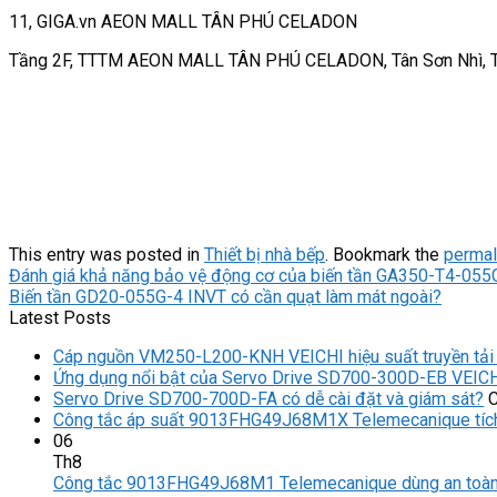
11, GIGA.vn AEON MALL TÂN PHÚ CELADON
Tầng 2F, TTTM AEON MALL TÂN PHÚ CELADON, Tân Sơn Nhì, T
This entry was posted in
Thiết bị nhà bếp
. Bookmark the
permal
Đánh giá khả năng bảo vệ động cơ của biến tần GA350-T4-055
Biến tần GD20-055G-4 INVT có cần quạt làm mát ngoài?
Latest Posts
Cáp nguồn VM250-L200-KNH VEICHI hiệu suất truyền tả
Ứng dụng nổi bật của Servo Drive SD700-300D-EB VEIC
Servo Drive SD700-700D-FA có dễ cài đặt và giám sát?
C
Công tắc áp suất 9013FHG49J68M1X Telemecanique tích
06
Th8
Công tắc 9013FHG49J68M1 Telemecanique dùng an toàn 