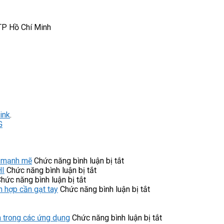
P Hồ Chí Minh
ink
.
G
ở
i mạnh mẽ
Chức năng bình luận bị tắt
ở
Cáp
HI
Chức năng bình luận bị tắt
ở
Ứng
nguồn
hức năng bình luận bị tắt
Servo
dụng
VM250-
ở
 hợp cần gạt tay
Chức năng bình luận bị tắt
Drive
nổi
L200-
Công
SD700-
bật
KNH
tắc
700D-
của
VEICHI
áp
ở
trong các ứng dụng
Chức năng bình luận bị tắt