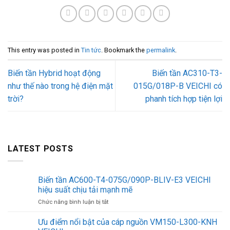
This entry was posted in
Tin tức
. Bookmark the
permalink
.
Biến tần Hybrid hoạt động
Biến tần AC310-T3-
như thế nào trong hệ điện mặt
015G/018P-B VEICHI có
trời?
phanh tích hợp tiện lợi
LATEST POSTS
Biến tần AC600-T4-075G/090P-BLIV-E3 VEICHI
hiệu suất chịu tải mạnh mẽ
ở
Chức năng bình luận bị tắt
Biến
tần
Ưu điểm nổi bật của cáp nguồn VM150-L300-KNH
AC600-