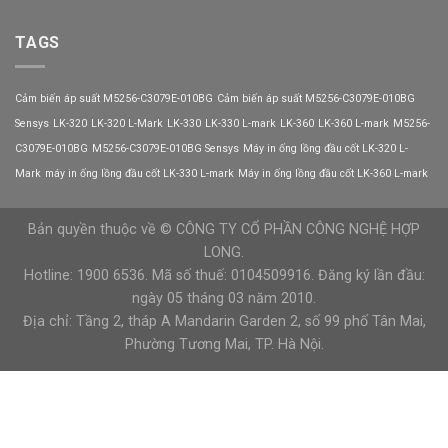
Công
VEICHI
VEICHI
tắc
chịu
áp
TAGS
dòng
suất
tối
9013FHG59J59G4
đa
Telemecanique
bao
Cảm biến áp suất M5256-C3079E-010BG
Cảm biến áp suất M5256-C3079E-010BG
khả
nhiêu?
năng
Sensys
LK-320
LK-320 L-Mark
LK-330
LK-330 L-mark
LK-360
LK-360 L-mark
M5256-
chịu
C3079E-010BG
M5256-C3079E-010BG Sensys
Máy in ống lồng đầu cốt LK-320 L-
tải
tốt
Mark
máy in ống lồng đầu cốt LK-330 L-mark
Máy in ống lồng đầu cốt LK-360 L-mark
Bản quyền thuộc về © CÔNG TY CỔ PHẦN CÔNG NGHỆ HỢP
LONG.
Hotline: 1900 6536. Mã số thuế: 0104509916. Đăng ký lần đầu:
ngày 05 tháng 03 năm 2010.
Địa chỉ: Tầng 2, tháp A Mandarin Garden 2, số 99 phố Tân Mai,
Phường Tương Mai, TP. Hà Nội.