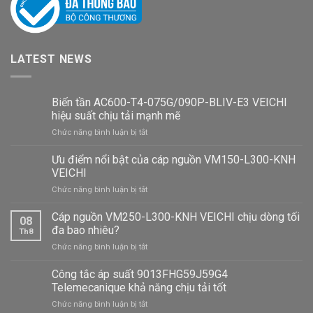
LATEST NEWS
Biến tần AC600-T4-075G/090P-BLIV-E3 VEICHI
hiệu suất chịu tải mạnh mẽ
ở
Chức năng bình luận bị tắt
Biến
tần
Ưu điểm nổi bật của cáp nguồn VM150-L300-KNH
AC600-
VEICHI
T4-
ở
Chức năng bình luận bị tắt
075G/090P-
Ưu
BLIV-
điểm
Cáp nguồn VM250-L300-KNH VEICHI chịu dòng tối
E3
08
nổi
VEICHI
đa bao nhiêu?
Th8
bật
hiệu
ở
Chức năng bình luận bị tắt
của
suất
Cáp
cáp
chịu
nguồn
Công tắc áp suất 9013FHG59J59G4
nguồn
tải
VM250-
VM150-
Telemecanique khả năng chịu tải tốt
mạnh
L300-
L300-
mẽ
ở
Chức năng bình luận bị tắt
KNH
KNH