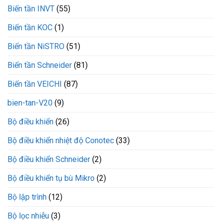
L200-
Biến tần INVT
(55)
MNL
VEICHI
Biến tần KOC
(1)
Biến tần NiSTRO
(51)
Biến tần Schneider
(81)
Biến tần VEICHI
(87)
bien-tan-V20
(9)
Bộ điều khiển
(26)
Bộ điều khiển nhiệt độ Conotec
(33)
Bộ điều khiển Schneider
(2)
Bộ điều khiển tụ bù Mikro
(2)
Bộ lập trình
(12)
Bộ lọc nhiễu
(3)