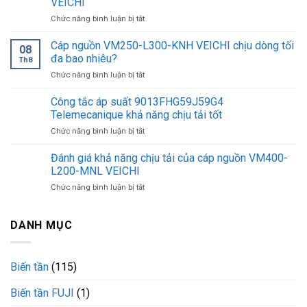
VEICHI
T4-
ở
Chức năng bình luận bị tắt
075G/090P-
Ưu
BLIV-
điểm
Cáp nguồn VM250-L300-KNH VEICHI chịu dòng tối
E3
08
nổi
VEICHI
đa bao nhiêu?
Th8
bật
hiệu
ở
Chức năng bình luận bị tắt
của
suất
Cáp
cáp
chịu
nguồn
Công tắc áp suất 9013FHG59J59G4
nguồn
tải
VM250-
VM150-
Telemecanique khả năng chịu tải tốt
mạnh
L300-
L300-
mẽ
ở
Chức năng bình luận bị tắt
KNH
KNH
Công
VEICHI
VEICHI
tắc
Đánh giá khả năng chịu tải của cáp nguồn VM400-
chịu
áp
dòng
L200-MNL VEICHI
suất
tối
ở
Chức năng bình luận bị tắt
9013FHG59J59G4
đa
Đánh
Telemecanique
bao
giá
khả
nhiêu?
khả
DANH MỤC
năng
năng
chịu
chịu
tải
tải
tốt
Biến tần
(115)
của
cáp
Biến tần FUJI
(1)
nguồn
VM400-