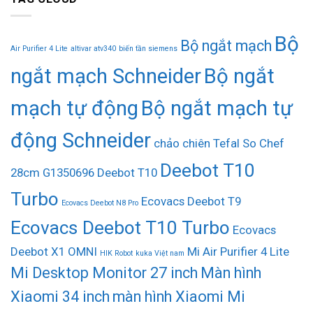
Bộ
Bộ ngắt mạch
Air Purifier 4 Lite
altivar atv340
biến tần siemens
ngắt mạch Schneider
Bộ ngắt
mạch tự động
Bộ ngắt mạch tự
động Schneider
chảo chiên Tefal So Chef
Deebot T10
28cm G1350696
Deebot T10
Turbo
Ecovacs Deebot T9
Ecovacs Deebot N8 Pro
Ecovacs Deebot T10 Turbo
Ecovacs
Deebot X1 OMNI
Mi Air Purifier 4 Lite
HIK Robot
kuka Việt nam
Mi Desktop Monitor 27 inch
Màn hình
Xiaomi 34 inch
màn hình Xiaomi Mi