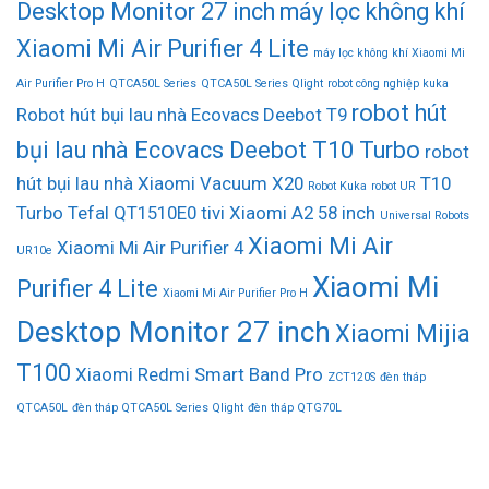
Desktop Monitor 27 inch
máy lọc không khí
Xiaomi Mi Air Purifier 4 Lite
máy lọc không khí Xiaomi Mi
Air Purifier Pro H
QTCA50L Series
QTCA50L Series Qlight
robot công nghiệp kuka
robot hút
Robot hút bụi lau nhà Ecovacs Deebot T9
bụi lau nhà Ecovacs Deebot T10 Turbo
robot
hút bụi lau nhà Xiaomi Vacuum X20
T10
Robot Kuka
robot UR
Turbo
Tefal QT1510E0
tivi Xiaomi A2 58 inch
Universal Robots
Xiaomi Mi Air
Xiaomi Mi Air Purifier 4
UR10e
Xiaomi Mi
Purifier 4 Lite
Xiaomi Mi Air Purifier Pro H
Desktop Monitor 27 inch
Xiaomi Mijia
T100
Xiaomi Redmi Smart Band Pro
ZCT120S
đèn tháp
QTCA50L
đèn tháp QTCA50L Series Qlight
đèn tháp QTG70L